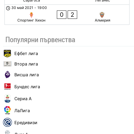
Сарагоса
Леганес
30 май 2021
-
19:00
0
2
Спортинг Хихон
Алмерия
Популярни първенства
Ефбет лига
Втора лига
Висша лига
Бундес лига
Сериа А
ЛаЛига
Ередивизи