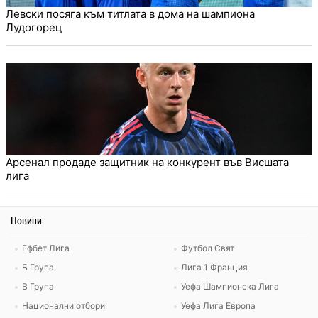
Левски посяга към титлата в дома на шампиона
Лудогорец
Арсенал продаде защитник на конкурент във Висшата
лига
Новини
Ефбет Лига
Футбол Свят
Б Група
Лига 1 Франция
В Група
Уефа Шампионска Лига
Национални отбори
Уефа Лига Европа