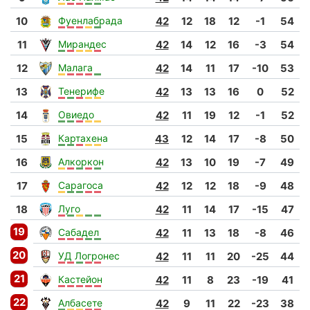
10
Фуенлабрада
42
12
18
12
-1
54
11
Мирандес
42
14
12
16
-3
54
12
Малага
42
14
11
17
-10
53
13
Тенерифе
42
13
13
16
0
52
14
Овиедо
42
11
19
12
-1
52
15
Картахена
43
12
14
17
-8
50
16
Алкоркон
42
13
10
19
-7
49
17
Сарагоса
42
12
12
18
-9
48
18
Луго
42
11
14
17
-15
47
19
Сабадел
42
11
13
18
-8
46
20
УД Логронес
42
11
11
20
-25
44
21
Кастейон
42
11
8
23
-19
41
22
Албасете
42
9
11
22
-23
38