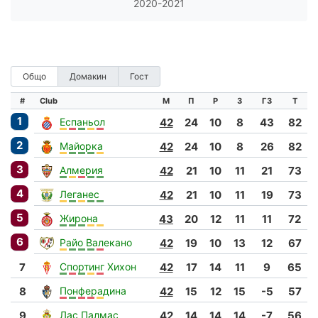
2020-2021
Общо
Домакин
Гост
#
Club
М
П
Р
З
ГЗ
Т
1
Еспаньол
42
24
10
8
43
82
2
Майорка
42
24
10
8
26
82
3
Алмерия
42
21
10
11
21
73
4
Леганес
42
21
10
11
19
73
5
Жирона
43
20
12
11
11
72
6
Райо Валекано
42
19
10
13
12
67
7
Спортинг Хихон
42
17
14
11
9
65
8
Понферадина
42
15
12
15
-5
57
9
Лас Палмас
42
14
14
14
-7
56