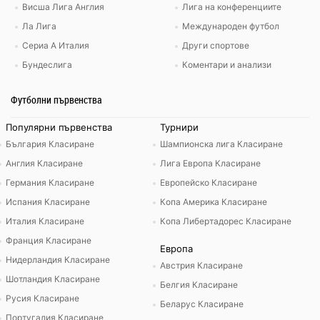
Висша Лига Англия
Лига на конференциите
Ла Лига
Международен футбол
Сериа А Италия
Други спортове
Бундеслига
Коментари и анализи
Футболни първенства
Популярни първенства
Турнири
България Класиране
Шампионска лига Класиране
Англия Класиране
Лига Европа Класиране
Германия Класиране
Европейско Класиране
Испания Класиране
Копа Америка Класиране
Италия Класиране
Копа Либертадорес Класиране
Франция Класиране
Европа
Нидерландия Класиране
Австрия Класиране
Шотландия Класиране
Белгия Класиране
Русия Класиране
Беларус Класиране
Португалия Класиране