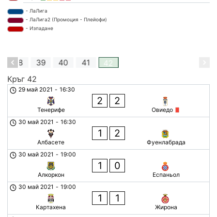
- ЛаЛига
- ЛаЛига2 (Промоция - Плейофи)
- Изпадане
7
38
39
40
41
42
Кръг 42
29 май 2021
-
16:30
2
2
Тенерифе
Овиедо
30 май 2021
-
16:30
1
2
Албасете
Фуенлабрада
30 май 2021
-
19:00
1
0
Алкоркон
Еспаньол
30 май 2021
-
19:00
1
1
Картахена
Жирона