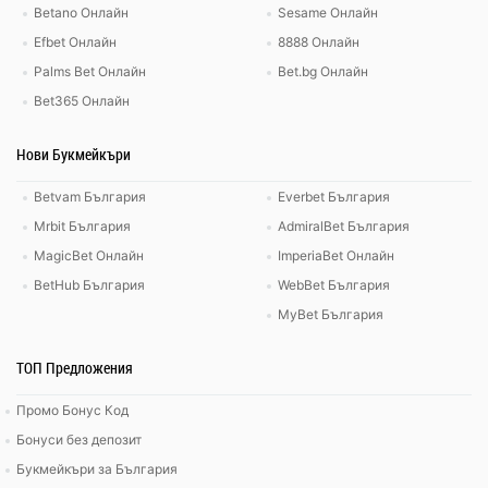
Betano Онлайн
Sesame Онлайн
Efbet Онлайн
8888 Онлайн
Palms Bet Онлайн
Bet.bg Онлайн
Bet365 Онлайн
Нови Букмейкъри
Betvam България
Everbet България
Mrbit България
AdmiralBet България
MagicBet Онлайн
ImperiaBet Онлайн
BetHub България
WebBet България
MyBet България
ТОП Предложения
Промо Бонус Код
Бонуси без депозит
Букмейкъри за България