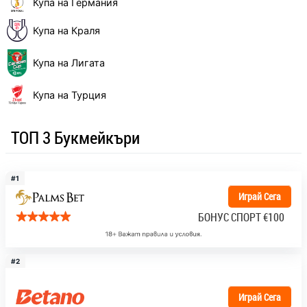
Купа на Германия
Купа на Краля
Купа на Лигата
Купа на Турция
ТОП 3 Букмейкъри
#1
Играй Сега
БОНУС СПОРТ
€100
#2
Играй Сега