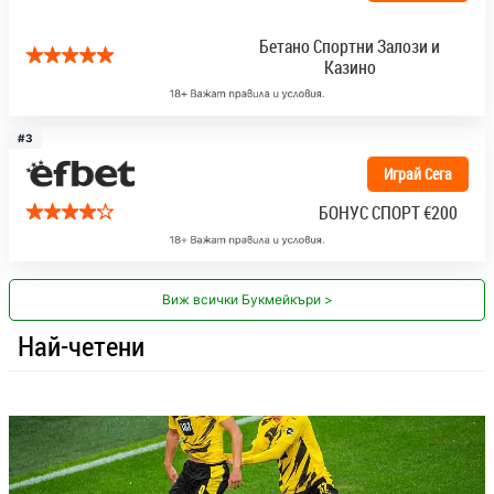
Бетано Спортни Залози и
Казино
#3
Играй Сега
БОНУС СПОРТ
€200
Виж всички Букмейкъри >
Най-четени