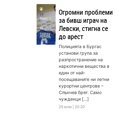
Огромни проблеми
за бивш играч на
Радосл
Левски, стигна се
ав
до арест
Петров
Полицията в Бургас
установи група за
разпространение на
наркотични вещества в
един от най-
посещаваните ни летни
курортни центрове –
Слънчев бряг. Само
чужденци […]
25 юли | 20:20