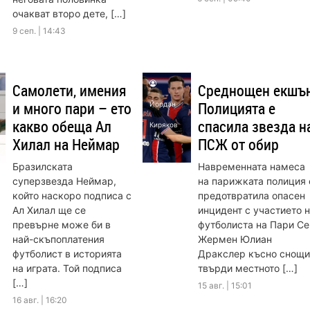
очакват второ дете, […]
9 сеп. | 14:43
Самолети, имения
Среднощен екшън
и много пари – ето
Полицията е
Йордан
какво обеща Ал
спасила звезда н
Киряков
Хилал на Неймар
ПСЖ от обир
Бразилската
Навременната намеса
суперзвезда Неймар,
на парижката полиция 
който наскоро подписа с
предотвратила опасен
Ал Хилал ще се
инцидент с участието 
превърне може би в
футболиста на Пари Се
най-скъпоплатения
Жермен Юлиан
футболист в историята
Дракслер късно снощи
на играта. Той подписа
твърди местното […]
[…]
15 авг. | 15:01
16 авг. | 16:20