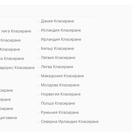
Дания Класиране
Исландия Класиране
 лига Класиране
Ирландия Класиране
 Класиране
Кипър Класиране
 Класиране
Латвия Класиране
а Класиране
Литва Класиране
адорес Класиране
Македония Класиране
Молдова Класиране
сиране
Норвегия Класиране
иране
Полша Класиране
сиране
Румъния Класиране
циговина
Северна Ирландия Класиране