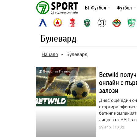
Skip
БГ Футбол
Футбол
to
content
Булевард
Начало
-
Булевард
Денислав Иванов
Betwild получ
онлайн с пър
залози
Днес още един он
стартира официал
бетинг компанията
лиценз от НАП в н
29 апр. | 16:32