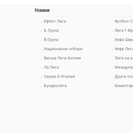
Новини
Ефбет Лига
Футбол С
Б Група
Лига 1 Ф
В Група
Уефа Шам
Национални отбори
Уефа Лиг
Висша Лига Англия
Лига на 
Ла Лига
Междуна
Сериа А Италия
Други сп
Бундеслига
Коментар