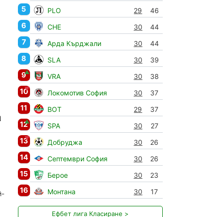
5
PLO
29
46
6
CHE
30
44
7
Арда Кърджали
30
44
8
SLA
30
39
▲
9
VRA
30
38
▼
10
Локомотив София
30
37
11
BOT
29
37
а
▲
12
SPA
30
27
▼
13
Добруджа
30
26
14
Септември София
30
26
15
Берое
30
23
16
Монтана
30
17
й-
Ефбет лига Класиране >