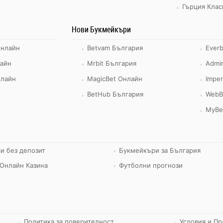
Гърция Клас
Нови Букмейкъри
Онлайн
Betvam България
Ever
айн
Mrbit България
Admir
нлайн
MagicBet Онлайн
Imper
BetHub България
WebB
MyBe
и без депозит
Букмейкъри за България
Онлайн Казина
Футболни прогнози
Политика за поверителност
Условия и Пр