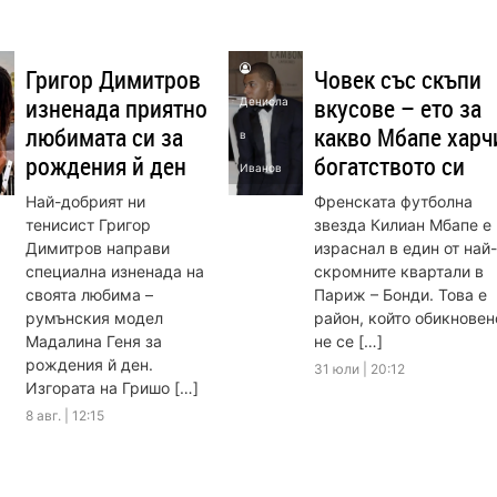
Григор Димитров
Човек със скъпи
изненада приятно
вкусове – ето за
Денисла
любимата си за
какво Мбапе харч
в
рождения й ден
богатството си
Иванов
Най-добрият ни
Френската футболна
тенисист Григор
звезда Килиан Мбапе е
Димитров направи
израснал в един от най-
специална изненада на
скромните квартали в
своята любима –
Париж – Бонди. Това е
румънския модел
район, който обикновен
Мадалина Геня за
не се […]
рождения й ден.
31 юли | 20:12
Изгората на Гришо […]
8 авг. | 12:15