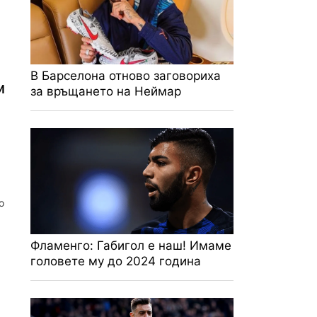
В Барселона отново заговориха
и
за връщането на Неймар
о
Фламенго: Габигол е наш! Имаме
головете му до 2024 година