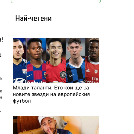
Най-четени
!
а
е
Млади таланти: Ето кои ще са
на
новите звезди на европейския
н
футбол
,