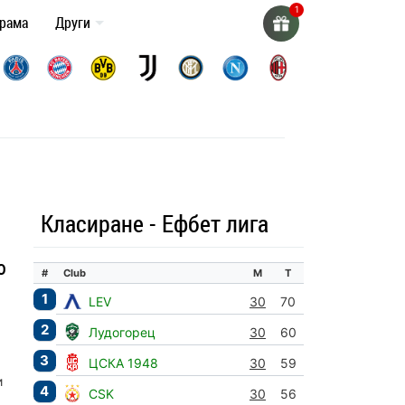
грама
Други
Класиране - Ефбет лига
о
#
Club
М
Т
1
LEV
30
70
2
Лудогорец
30
60
3
ЦСКА 1948
30
59
и
4
CSK
30
56