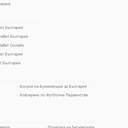
иране
bet България
alBet България
iaBet Онлайн
et България
t България
Бонуси на Букмейкъри за България
Класиране по Футболни Първенства
авила
Политика на бисквитките