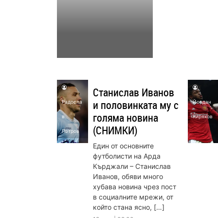
Станислав Иванов
и половинката му с
Радосла
Йордан
голяма новина
в
Киряков
(СНИМКИ)
Петров
Един от основните
футболисти на Арда
Кърджали – Станислав
Иванов, обяви много
хубава новина чрез пост
в социалните мрежи, от
който стана ясно, […]