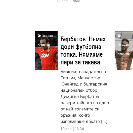
12 сеп. | 08:00
Йордан
Бербатов: Нямах
дори футболна
Киряков
Йордан
топка. Нямахме
Киряков
пари за такава
Бившият нападател на
Тотнъм, Манчестър
Юнайтед и българския
национален отбор
Димитър Бербатов
разкри тайната на едно
от най-големите си
оръжия, които
използваше докато […]
19 авг. | 16:39