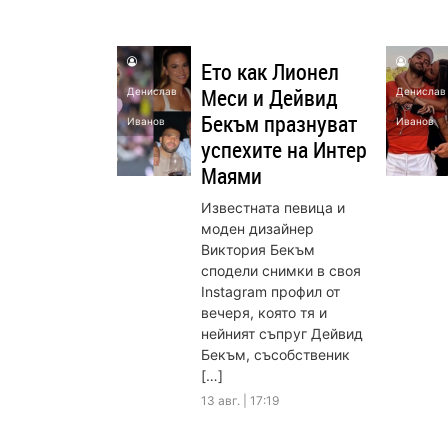
Ето как Лионел
Меси и Дейвид
Денислав
Денислав
Бекъм празнуват
Иванов
Иванов
успехите на Интер
Маями
Известната певица и
моден дизайнер
Виктория Бекъм
сподели снимки в своя
Instagram профил от
вечеря, която тя и
нейният съпруг Дейвид
Бекъм, съсобственик
[…]
13 авг. | 17:19