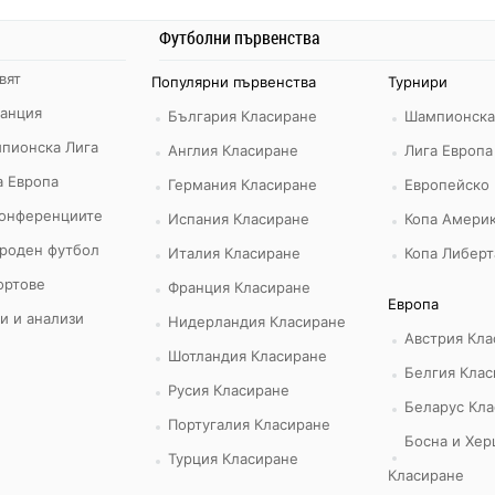
Футболни първенства
вят
Популярни първенства
Турнири
ранция
България Класиране
Шампионска
пионска Лига
Англия Класиране
Лига Европа
а Европа
Германия Класиране
Европейско
конференциите
Испания Класиране
Копа Америк
роден футбол
Италия Класиране
Копа Либерт
ортове
Франция Класиране
Европа
и и анализи
Нидерландия Класиране
Австрия Кла
Шотландия Класиране
Белгия Клас
Русия Класиране
Беларус Кла
Португалия Класиране
Босна и Хер
Турция Класиране
Класиране