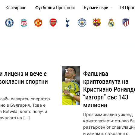
Класиране
Футболни Прогнози
Букмейкъри
ТВ Про
и лиценз и вече е
Фалшива
вокласни спортни
криптовалута на
Виктор
Кристиано Роналд
Петков
“изгоря” със 143
лайн хазартен оператор
милиона
но в България. Това е
 Betwild, която получи
През изминалия уикенд
ачалото на […]
криптопазарът отново бе
разтърсен от спекулаци
и измами, свързани с