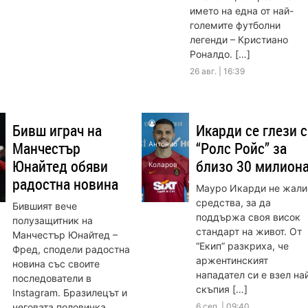
името на една от най-
големите футболни
легенди – Кристиано
Роналдо. […]
26 авг. | 16:39
Бивш играч на
Икарди се глези с
Манчестър
“Ролс Ройс” за
Антонио
Юнайтед обяви
близо 30 милион
Коларов
радостна новина
Мауро Икарди не жали
средства, за да
Бившият вече
поддържа своя висок
полузащитник на
стандарт на живот. От
Манчестър Юнайтед –
“Екип” разкриха, че
Фред, сподели радостна
аржентинският
новина със своите
нападател си е взел на
последователи в
скъпия […]
Instagram. Бразилецът и
неговата половинка
6 сеп. | 09:40