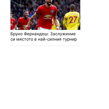
Бруно Фернандеш: Заслужихме
си мястото в най-силния турнир