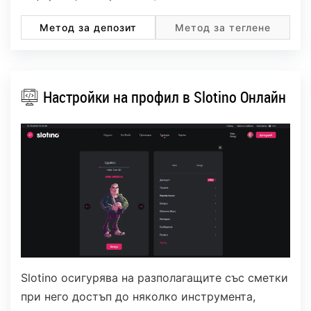
Метод за депозит
Метод за теглене
Настройки на профил в Slotino Онлайн
Slotino осигурява на разполагащите със сметки
при него достъп до няколко инструмента,