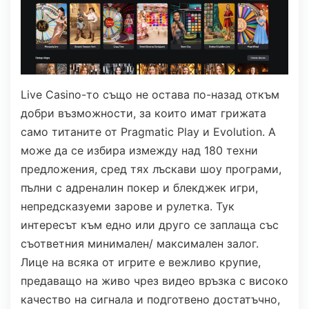
Live Casino-то също не остава по-назад откъм
добри възможности, за които имат грижата
само титаните от Pragmatic Play и Evolution. А
може да се избира измежду над 180 техни
предложения, сред тях лъскави шоу програми,
пълни с адреналин покер и блекджек игри,
непредсказуеми зарове и рулетка. Тук
интересът към едно или друго се заплаща със
съответния минимален/ максимален залог.
Лице на всяка от игрите е вежливо крупие,
предаващо на живо чрез видео връзка с високо
качество на сигнала и подготвено достатъчно,