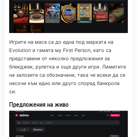
Игрите на маса са до една под марката на
Evolution и гамата му First Person, като са
представени от няколко предложения за
блекджек, рулетка и още други игри. Лимитите
на залозите са обозначени, така че всеки да се
насочи към едно или друго според банкрола
си.
Предложения на живо