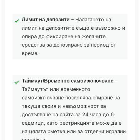
– Налагането на
Лимит на депозити
лимит на депозитите също е възможно и
опира до фиксиране на желаните
средства за депозиране за период от
време.
–
Таймаут/Временно самоизключване
Таймаутът или временното
самоизключване позволява спиране на
текуща сесия и невъзможност за
достъпване на сайта за 24 часа до 6
седмици, като рестрикцията може да е
на цялата сметка или за отделни игрални
продукти.