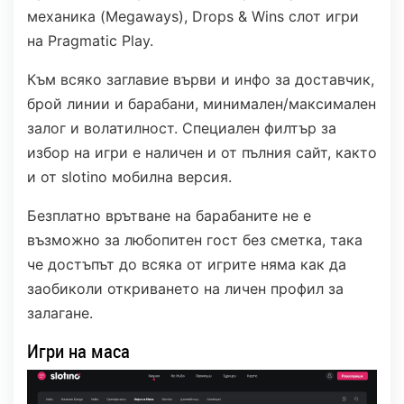
механика (Megaways), Drops & Wins слот игри
на Pragmatic Play.
Към всяко заглавие върви и инфо за доставчик,
брой линии и барабани, минимален/максимален
залог и волатилност. Специален филтър за
избор на игри е наличен и от пълния сайт, както
и от slotino мобилна версия.
Безплатно врътване на барабаните не е
възможно за любопитен гост без сметка, така
че достъпът до всяка от игрите няма как да
заобиколи откриването на личен профил за
залагане.
Игри на маса