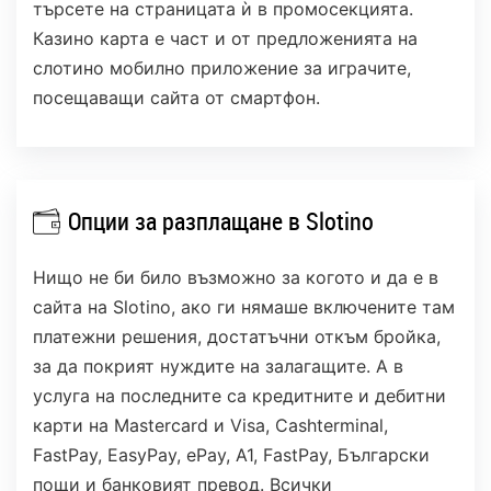
търсете на страницата ѝ в промосекцията.
Казино карта е част и от предложенията на
слотино мобилно приложение за играчите,
посещаващи сайта от смартфон.
Опции за разплащане в Slotino
Нищо не би било възможно за когото и да е в
сайта на Slotino, ако ги нямаше включените там
платежни решения, достатъчни откъм бройка,
за да покрият нуждите на залагащите. А в
услуга на последните са кредитните и дебитни
карти на Mastercard и Visa, Cashterminal,
FastPay, EasyPay, ePay, A1, FastPay, Български
пощи и банковият превод. Всички