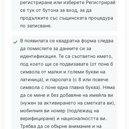
регистриране или изберете Регистрирай
се тук от бутона за вход, за да
продължите със същинската процедура
по записване.
В появилата се квадратна форма следва
да помислите за данните си за
идентификация. Те са съответно името,
под което ще се подвизавате (от поне 6
символа от малки и големи букви на
латиница), и паролата (с 8 или повече
символа с поне една главна буква). Няма
да се мине и без добавяне на имейла ви
(нужен за активирането на сметката ви),
мобилния ви номер (подлежащ на
верифициране) и националността ви.
Трябва да се обърне внимание и на