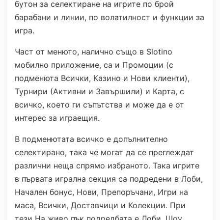
бутон за селектиране на игрите по брой
барабани и линии, по волатилност и функции за
игра.
Част от менюто, налично също в Slotino
мобилно приложение, са и Промоции (с
подменюта Всички, Казино и Нови клиенти),
Турнири (Активни и Завършили) и Карта, с
всичко, което ги съпътства и може да е от
интерес за играещия.
В подменютата всичко е допълнително
селектирано, така че могат да се преглеждат
различни неща спрямо избраното. Така игрите
в първата игрална секция са подредени в Лоби,
Начален бонус, Нови, Препоръчани, Игри на
маса, Всички, Доставчици и Колекции. При
тези На живо пък подредбата е Лоби, Шоу