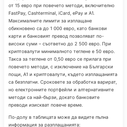
от 15 евро при повечето методи, включително
FastPay, Cashterminal, iCard, ePay и A1.
Максималните лимити за изплащане
обикновено са до 1 000 евро, като банкови
карти и банковият превод позволяват по-
високи суми – съответно до 2 500 евро. При
криптовалути минималното теглене е 50 евро.
Такса за теглене от 0,50 евро се прилага при
повечето методи, с изключение на Български
пощи, А1 и криптовалути, където изплащанията
са безплатни. Сроковете за обработка варират,
но електронните портфейли и алтернативните
методи са най-бързи, докато банковите
преводи изискват повече време.
По-долу в таблицата може да видите пълна
информация за разплащанията: