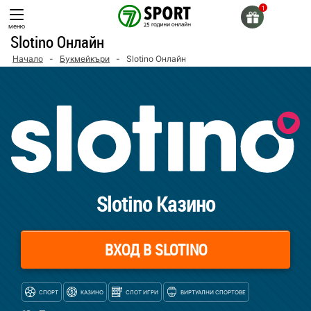
Skip
to
меню
Slotino Онлайн
content
Начало
-
Букмейкъри
-
Slotino Онлайн
Slotino Казино
ВХОД В SLOTINO
СПОРТ
КАЗИНО
СЛОТ ИГРИ
ВИРТУАЛНИ СПОРТОВЕ