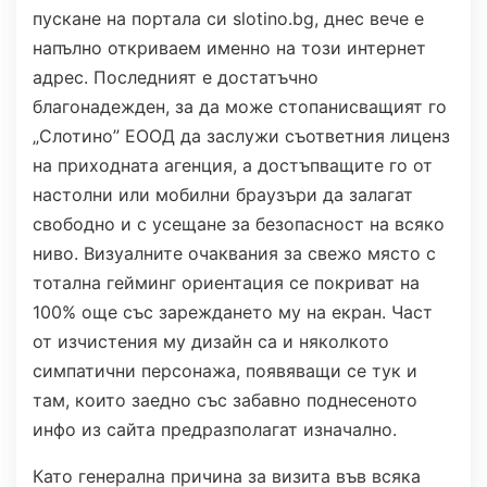
пускане на портала си slotino.bg, днес вече е
напълно откриваем именно на този интернет
адрес. Последният е достатъчно
благонадежден, за да може стопанисващият го
„Слотино” ЕООД да заслужи съответния лиценз
на приходната агенция, а достъпващите го от
настолни или мобилни браузъри да залагат
свободно и с усещане за безопасност на всяко
ниво. Визуалните очаквания за свежо място с
тотална гейминг ориентация се покриват на
100% още със зареждането му на екран. Част
от изчистения му дизайн са и няколкото
симпатични персонажа, появяващи се тук и
там, които заедно със забавно поднесеното
инфо из сайта предразполагат изначално.
Като генерална причина за визита във всяка