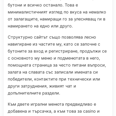
бутони и всичко останало. Това е
минималистичният изглед по вкуса на немалко
от залагащите, намиращи го за улесняващ ги в
намирането на едно или друго.
Структурно сайтът също позволява лесно
навигиране из частите му, като се започне с
бутоните за вход и регистриране, продължи се
с основното му меню и подменютата в него,
помощната страница за често питани въпроси,
залата на славата със записали имената си
победители, контактите при технически или
други затруднения, живият чат и
допълнителните раздели.
Към двете игрални менюта предвидливо е
добавена и търсачка, а към това за casino и