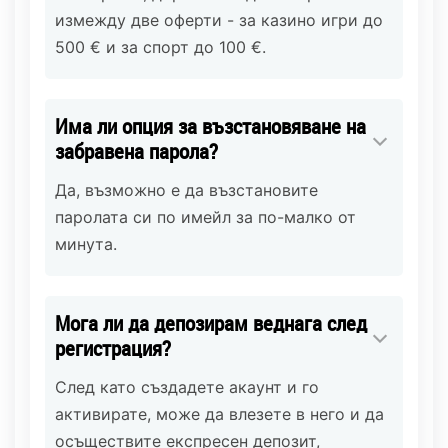
измежду две оферти - за казино игри до
500 € и за спорт до 100 €.
Има ли опция за възстановяване на
забравена парола?
Да, възможно е да възстановите
паролата си по имейл за по-малко от
минута.
Мога ли да депозирам веднага след
регистрация?
След като създадете акаунт и го
активирате, може да влезете в него и да
осъществите експресен депозит,