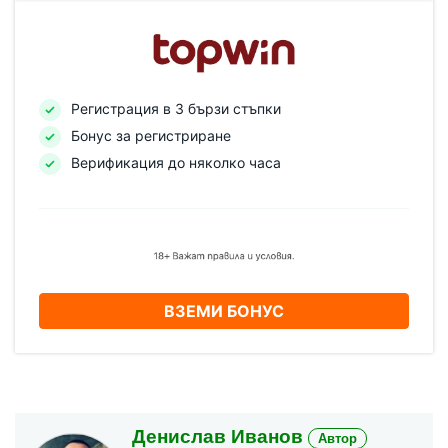
Регистрация в 3 бързи стъпки
Бонус за регистриране
Верификация до няколко часа
ВЗЕМИ БОНУС
Денислав Иванов
Автор