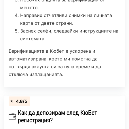
менюто.
Направих отчетливи снимки на личната
карта от двете страни.
Заснех селфи, следвайки инструкциите на
системата.
Верификацията в Кюбет е ускорена и
автоматизирана, което ми помогна да
потвърдя акаунта си за нула време и да
отключа изплащанията.
4.8/5
Как да депозирам след КюБет
регистрация?