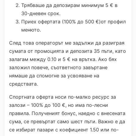
Трябваше да депозирам минимум 5 € в
30-дневен срок.
Приех офертата (100% до 500 €)от профил
менюто.
След това операторът ме задължи да разиграя
сумата от промоцията и депозита 35 пъти, като
залагам между 0.10 и 5 € на врътка. Ако бях
заложил повече, съответното завъртане
нямаше да спомогне за усвояване на
средствата.
Спортната оферта носи по-малко ресурс за
залози – 100% до 100 €, но има по-лесни
правила. Полученият бонус, наедно с внесената
сума, се превъртат само шест пъти. Важно е да
се избират пазари с коефициент 1.50 или по-