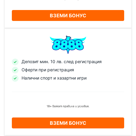
ВЗЕМИ БОНУС
Депозит мин. 10 лв. след регистрация
Оферти при регистрация
Налични спорт и хазартни игри
ВЗЕМИ БОНУС