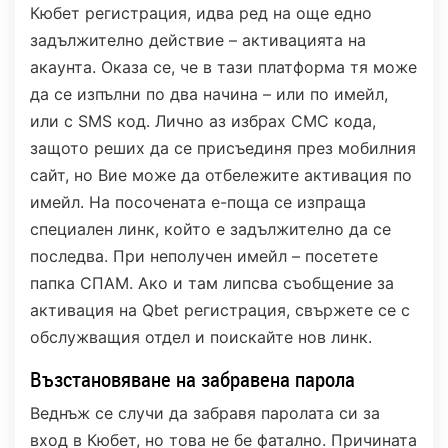
Кюбет регистрация, идва ред на още едно
задължително действие – активацията на
акаунта. Оказа се, че в тази платформа тя може
да се изпълни по два начина – или по имейл,
или с SMS код. Лично аз избрах СМС кода,
защото реших да се присъединя през мобилния
сайт, но Вие може да отбележите активация по
имейл. На посочената е-поща се изпраща
специален линк, който е задължително да се
последва. При неполучен имейл – посетете
папка СПАМ. Ако и там липсва съобщение за
активация на Qbet регистрация, свържете се с
обслужващия отдел и поискайте нов линк.
Възстановяване на забравена парола
Веднъж се случи да забравя паролата си за
вход в Кюбет, но това не бе фатално. Причината