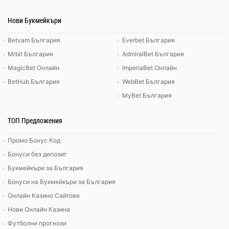
Нови Букмейкъри
Betvam България
Everbet България
Mrbit България
AdmiralBet България
MagicBet Онлайн
ImperiaBet Онлайн
BetHub България
WebBet България
MyBet България
ТОП Предложения
Промо Бонус Код
Бонуси без депозит
Букмейкъри за България
Бонуси на Букмейкъри за България
Онлайн Казино Сайтове
Нови Онлайн Казина
Футболни прогнози