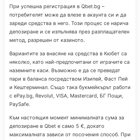
При успешна регистрация в Qbet.bg –
потребителят може да влезе в акаунта си и да
зареди средства в него. Този процес се нарича
депозиране и се изпълнява през разплащателен
метод, разрешен от казиното.
Вариантите за внасяне на средства в Кюбет са
няколко, като най-предпочитани от играчите са
наземните каси. Възможно е да се преведат
пари в баланса посредством Изипей, Фаст Пей
и Кештерминал. Също така букмейкърът работи
с ePay.bg, Revolut, VISA, Mastercard, БГ Пощи,
PaySafe.
Към настоящия момент минималната сума за
депозиране в Qbet е само 5 €, докато
максималната зависи от посочения способ. При