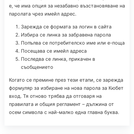
е, че има опция за незабавно възстановяване на
паролата чрез имейл адрес.
Зарежда се формата за логин в сайта
Избира се линка за забравена парола
Попълва се потребителско име или е-поща
Посещава се имейл адреса
Последва се линка, прикачен в
съобщението
Когато се премине през тези етапи, се зарежда
формуляр за избиране на нова парола за Кюбет
вход. Тя отново трябва да отговаря на
правилата и общия регламент – дължина от
осем символа с най-малко една главна буква.