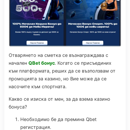
Отварянето на сметка се възнаграждава с
начален
QBet бонус
. Когато се присъединих
към платформата, реших да се възползвам от
промоцията за казино, но Вие може да се
насочите към спортната.
Какво се изиска от мен, за да взема казино
бонуса?
Необходимо бе да премина Qbet
регистрация.