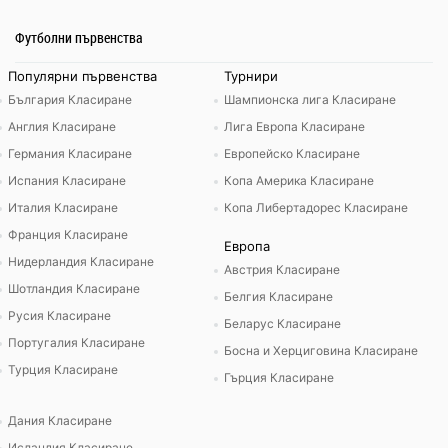
Футболни първенства
Популярни първенства
Турнири
България Класиране
Шампионска лига Класиране
Англия Класиране
Лига Европа Класиране
Германия Класиране
Европейско Класиране
Испания Класиране
Копа Америка Класиране
Италия Класиране
Копа Либертадорес Класиране
Франция Класиране
Европа
Нидерландия Класиране
Австрия Класиране
Шотландия Класиране
Белгия Класиране
Русия Класиране
Беларус Класиране
Португалия Класиране
Босна и Херциговина Класиране
Турция Класиране
Гърция Класиране
Дания Класиране
Исландия Класиране