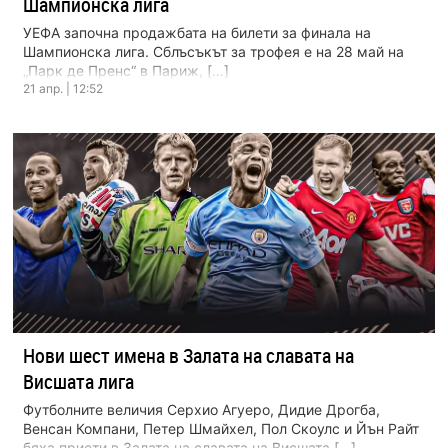
Шампионска лига
УЕФА започна продажбата на билети за финала на
Шампионска лига. Сблъсъкът за трофея е на 28 май на
„Парк де Пренс“ в Париж, […]
21 апр. | 12:52
Нови шест имена в Залата на славата на
Висшата лига
Футболните величия Серхио Агуеро, Дидие Дрогба,
Венсан Компани, Петер Шмайхел, Пол Скоулс и Йън Райт
бяха приети в Залата на славата на Висшата […]