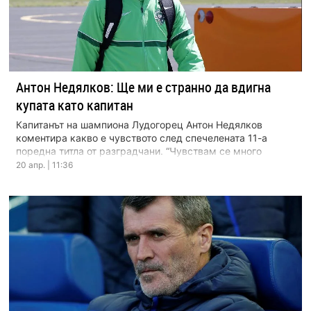
Антон Недялков: Ще ми е странно да вдигна
купата като капитан
Капитанът на шампиона Лудогорец Антон Недялков
коментира какво е чувството след спечелената 11-а
поредна титла от разградчани. “Чувствам се много
добре. Супер е […]
20 апр. | 11:36