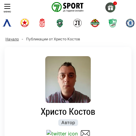
Skip
to
меню
content
Начало
-
Публикации от Христо Костов
Христо Костов
Автор