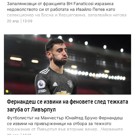
Запалянковци от фракцията BH Fanaticosi изразиха
недоволството си от работата на Ивайло Петев като
селекционер на Босна и Херцеговина, запалвайки негова
снимка. Българинът […]
20 апр. | 13:09
Фернандеш се извини на феновете след тежката
загуба от Ливърпул
Футболистът на Манчестър Юнайтед Бруно Фернандеш
се извини на привърженици на отбора за тежкото
поражение от Ливърпул във вторник вечер. „Червените
дяволи“ паднаха […]