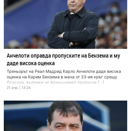
Анчелоти оправда пропуските на Бензема и му
даде висока оценка
Треньорът на Реал Мадрид Карло Анчелоти даде висока
оценка на Карим Бензема в мача от 33-ия кръг срещу
Осасуна, въпреки че французинът пропусна […]
21 апр. | 13:24