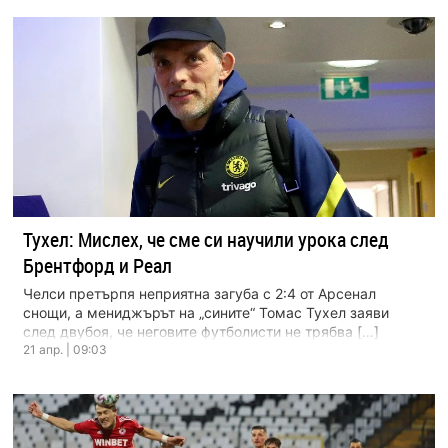
Тухел: Мислех, че сме си научили урока след
Брентфорд и Реал
Челси претърпя неприятна загуба с 2:4 от Арсенал
снощи, а мениджърът на „сините“ Томас Тухел заяви
след двубоя, че неговите футболисти не трябва […]
21 апр. | 09:03