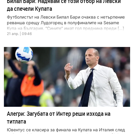
Билал Бари: Надявам се този отбор на Левски
да спечели Купата
Футболистът на Левски Билал Бари очаква с нетърпение
реванша срещу Лудогорец в полуфиналите на Sesame
Купа на България. “Сините” имат гол преднина преди […]
21 апр. | 09:46
Алегри: Загубата от Интер реши изхода на
титлата
Ювентус се класира за финала на Купата на Италия след