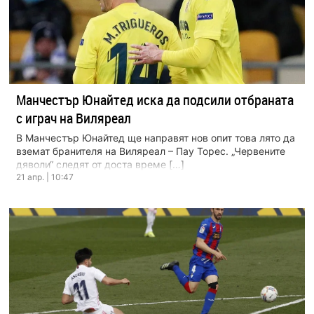
Манчестър Юнайтед иска да подсили отбраната
с играч на Виляреал
В Манчестър Юнайтед ще направят нов опит това лято да
вземат бранителя на Виляреал – Пау Торес. „Червените
дяволи“ следят от доста време […]
21 апр. | 10:47