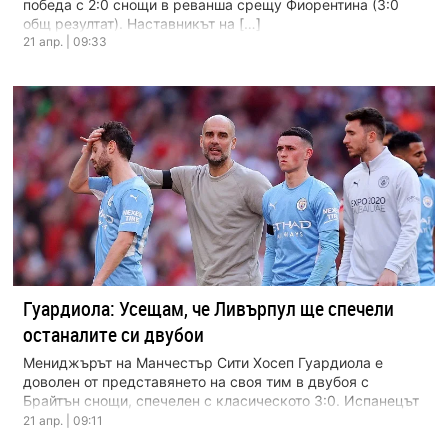
победа с 2:0 снощи в реванша срещу Фиорентина (3:0
общ резултат). Наставникът на […]
21 апр. | 09:33
Гуардиола: Усещам, че Ливърпул ще спечели
останалите си двубои
Мениджърът на Манчестър Сити Хосеп Гуардиола е
доволен от представянето на своя тим в двубоя с
Брайтън снощи, спечелен с класическото 3:0. Испанецът
[…]
21 апр. | 09:11