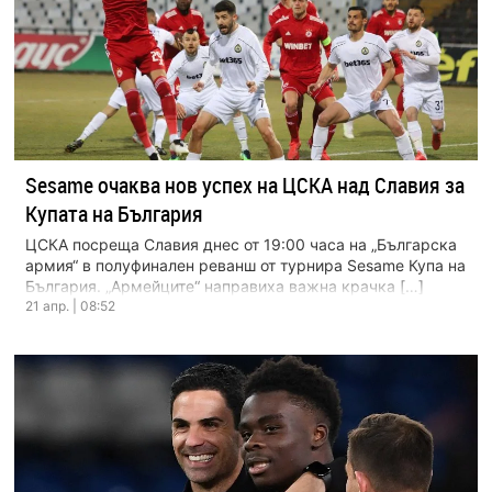
Sesame очаква нов успех на ЦСКА над Славия за
Купата на България
ЦСКА посреща Славия днес от 19:00 часа на „Българска
армия“ в полуфинален реванш от турнира Sesame Купа на
България. „Армейците“ направиха важна крачка […]
21 апр. | 08:52