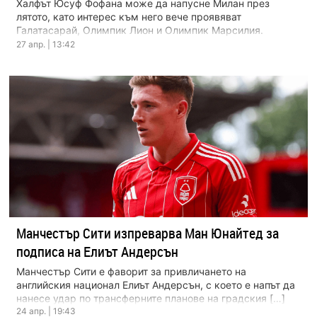
Халфът Юсуф Фофана може да напусне Милан през
лятото, като интерес към него вече проявяват
Галатасарай, Олимпик Лион и Олимпик Марсилия.
Въпреки че […]
27 апр. | 13:42
Манчестър Сити изпреварва Ман Юнайтед за
подписа на Елиът Андерсън
Манчестър Сити е фаворит за привличането на
английския национал Елиът Андерсън, с което е напът да
нанесе удар по трансферните планове на градския […]
24 апр. | 19:43