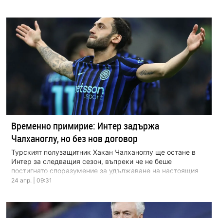
Временно примирие: Интер задържа
Чалханоглу, но без нов договор
Турският полузащитник Хакан Чалханоглу ще остане в
Интер за следващия сезон, въпреки че не беше
постигнато споразумение за удължаване на настоящия
му контракт, […]
24 апр. | 09:31