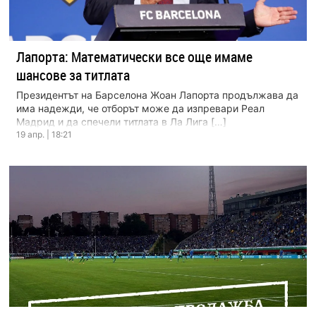
Лапорта: Математически все още имаме
шансове за титлата
Президентът на Барселона Жоан Лапорта продължава да
има надежди, че отборът може да изпревари Реал
Мадрид и да спечели титлата в Ла Лига […]
19 апр. | 18:21