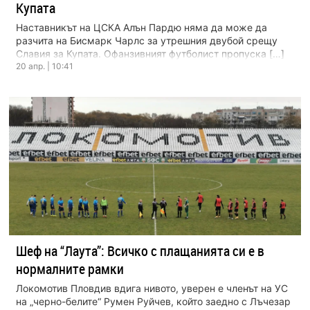
Купата
Наставникът на ЦСКА Алън Пардю няма да може да
разчита на Бисмарк Чарлс за утрешния двубой срещу
Славия за Купата. Офанзивният футболист пропуска […]
20 апр. | 10:41
Шеф на “Лаута”: Всичко с плащанията си е в
нормалните рамки
Локомотив Пловдив вдига нивото, уверен е членът на УС
на „черно-белите“ Румен Руйчев, който заедно с Лъчезар