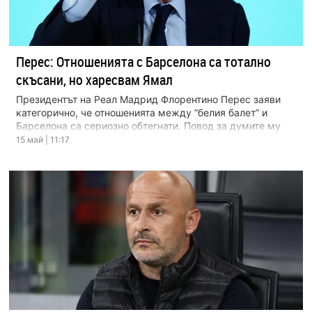
Перес: Отношенията с Барселона са тотално
скъсани, но харесвам Ямал
Президентът на Реал Мадрид Флорентино Перес заяви
категорично, че отношенията между “белия балет” и
Барселона са сериозно обтегнати. Повод за думите му
стана […]
15 май | 11:17