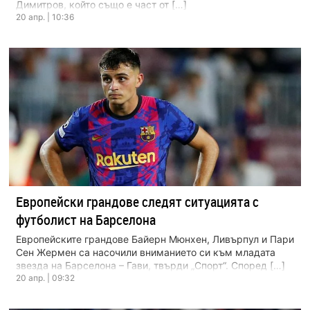
Димитров, който също е част от […]
20 апр. | 10:36
Европейски грандове следят ситуацията с
футболист на Барселона
Европейските грандове Байерн Мюнхен, Ливърпул и Пари
Сен Жермен са насочили вниманието си към младата
звезда на Барселона – Гави, твърди „Спорт“. Според […]
20 апр. | 09:32