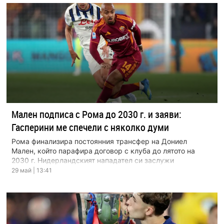
Мален подписа с Рома до 2030 г. и заяви:
Гасперини ме спечели с няколко думи
Рома финализира постоянния трансфер на Дониел
Мален, който парафира договор с клуба до лятото на
2030 г. Нидерландският нападател си заслужи
дългосрочния контракт, […]
29 май | 13:41