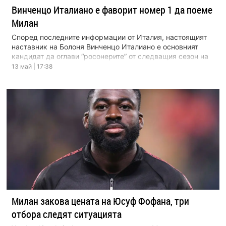
Винченцо Италиано е фаворит номер 1 да поеме
Милан
Според последните информации от Италия, настоящият
наставник на Болоня Винченцо Италиано е основният
кандидат да оглави “росонерите” от следващия сезон на
фона на […]
13 май | 17:38
Милан закова цената на Юсуф Фофана, три
отбора следят ситуацията