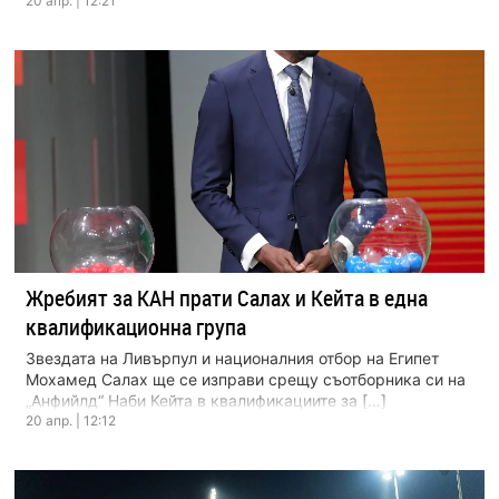
20 апр. | 12:21
Жребият за КАН прати Салах и Кейта в една
квалификационна група
Звездата на Ливърпул и националния отбор на Египет
Мохамед Салах ще се изправи срещу съотборника си на
„Анфийлд“ Наби Кейта в квалификациите за […]
20 апр. | 12:12