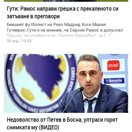
Гути: Рамос направи грешка с прекаленото си
затъване в преговори
Бившият футболист на Реал Мадрид Хосе Мария
Гутиерес-Гути е на мнение, че Серхио Рамос е допуснал
грешка, тръгвайки си от „Сантяго Бернабеу“, за […]
20 апр. | 13:23
Недоволство от Петев в Босна, ултраси горят
снимката му (ВИДЕО)