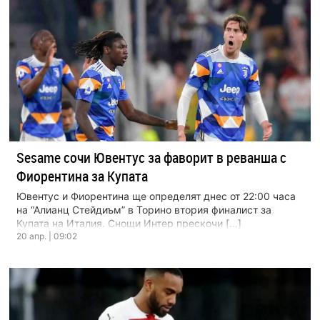
Sesame сочи Ювентус за фаворит в реванша с
Фиорентина за Купата
Ювентус и Фиорентина ще определят днес от 22:00 часа
на “Алианц Стейдиъм” в Торино втория финалист за
Купата на Италия. Снощи Интер прескочи […]
20 апр. | 09:02