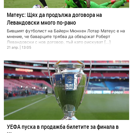
Матеус: Щях да продължа договора на
Левандовски много по-рано
Бившият футболист на Байерн Мюнхен Лотар Матеус е на
мнение, че баварците трябва да обвържат Роберт
Левандовски с нов договор, тъй като рискуват […]
21 апр. | 13:05
УЕФА пуска в продажба билетите за финала в