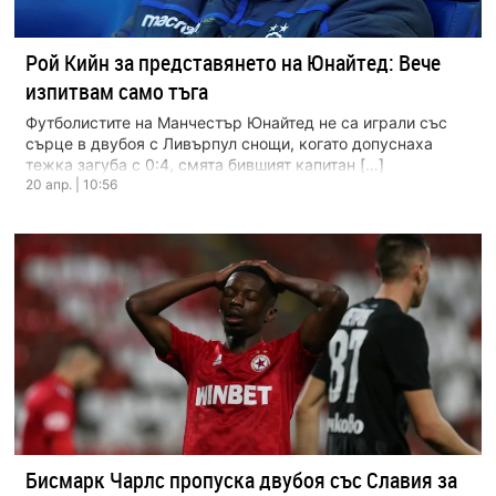
Рой Кийн за представянето на Юнайтед: Вече
изпитвам само тъга
Футболистите на Манчестър Юнайтед не са играли със
сърце в двубоя с Ливърпул снощи, когато допуснаха
тежка загуба с 0:4, смята бившият капитан […]
20 апр. | 10:56
Бисмарк Чарлс пропуска двубоя със Славия за