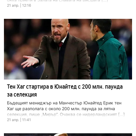
21 апр. | 12:16
Тен Хаг стартира в Юнайтед с 200 млн. паунда
за селекция
Бъдещият мениджър на Манчестър Юнайтед Ерик тен
Хаг ще разполага с около 200 млн. паунда за лятна
селекция, пише „Мирър“. Очаква се нидерландският […]
21 апр. | 11:41