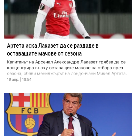
Артета иска Лаказет да се раздаде в
оставащите мачове от сезона
Капитанът на Арсенал Александре Лаказет трябва да се
концентрира върху оставащите мачове на отбора през
сезона, обяви мениджърът на лондончани Микел Артета.
Договорът […]
19 апр. | 18:54