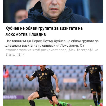
Хубчев не обяви групата за визитата на
Локомотив Пловдив
Наставникът на Берое Петър Хубчев не обяви групата за
днешната визита на пловдивския Локомотив. От
старозагорския клуб разкриват пред „Мач Телеграф“, че
в […]
21 апр. | 13:14