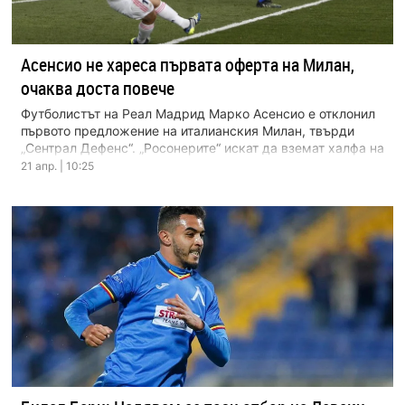
Асенсио не хареса първата оферта на Милан,
очаква доста повече
Футболистът на Реал Мадрид Марко Асенсио е отклонил
първото предложение на италианския Милан, твърди
„Сентрал Дефенс“. „Росонерите“ искат да вземат халфа на
„кралския […]
21 апр. | 10:25