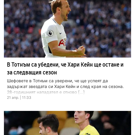
В Тотнъм са убедени, че Хари Кейн ще остане и
за следващия сезон
Шефовете в Тотнъм са уверени, че ще успеят да
задържат звездата си Хари Кейн и след края на сезона.
28-годишният нападател е отново […]
21 апр. | 11:33