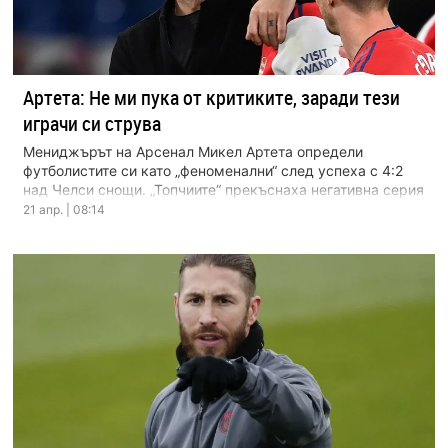
Артета: Не ми пука от критиките, заради тези
играчи си струва
Мениджърът на Арсенал Микел Артета определи
футболистите си като „феноменални“ след успеха с 4:2
над Челси снощи. „Топчиите“ прекъснаха негативна серия
от три […]
21 апр. | 08:14