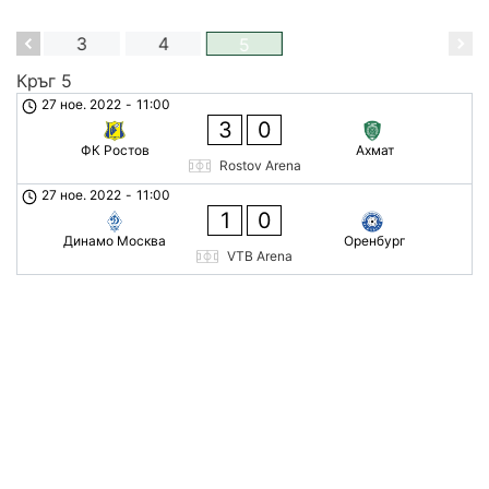
2
3
4
5
Кръг 5
27 ное. 2022
-
11:00
3
0
ФК Ростов
Ахмат
Rostov Arena
27 ное. 2022
-
11:00
1
0
Динамо Москва
Оренбург
VTB Arena