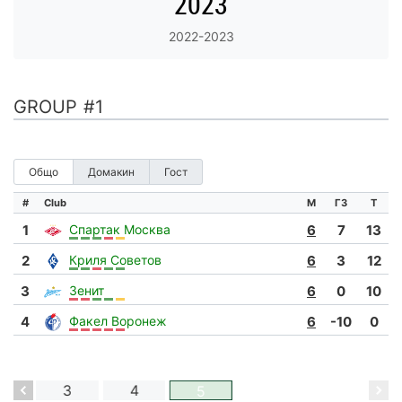
2023
2022-2023
GROUP #1
Общо
Домакин
Гост
#
Club
М
ГЗ
Т
1
Спартак Москва
6
7
13
2
Криля Советов
6
3
12
3
Зенит
6
0
10
4
Факел Воронеж
6
-10
0
2
3
4
5