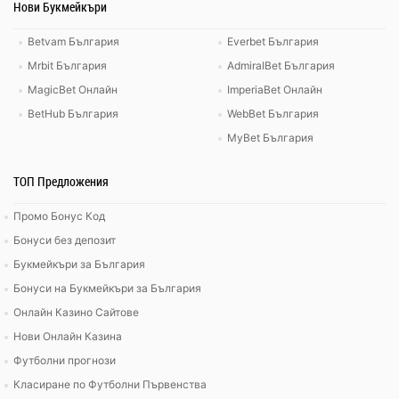
Нови Букмейкъри
Betvam България
Everbet България
Mrbit България
AdmiralBet България
MagicBet Онлайн
ImperiaBet Онлайн
BetHub България
WebBet България
MyBet България
ТОП Предложения
Промо Бонус Код
Бонуси без депозит
Букмейкъри за България
Бонуси на Букмейкъри за България
Онлайн Казино Сайтове
Нови Онлайн Казина
Футболни прогнози
Класиране по Футболни Първенства