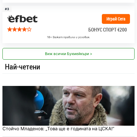
#3
Играй Сега
БОНУС СПОРТ
€200
Виж всички Букмейкъри >
Най-четени
Стойчо Младенов: „Това ще е годината на ЦСКА!“