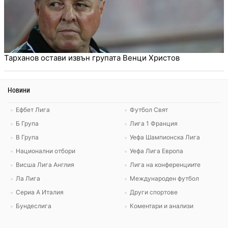
Тарханов остави извън групата Венци Христов
Новини
Ефбет Лига
Футбол Свят
Б Група
Лига 1 Франция
В Група
Уефа Шампионска Лига
Национални отбори
Уефа Лига Европа
Висша Лига Англия
Лига на конференциите
Ла Лига
Международен футбол
Сериа А Италия
Други спортове
Бундеслига
Коментари и анализи