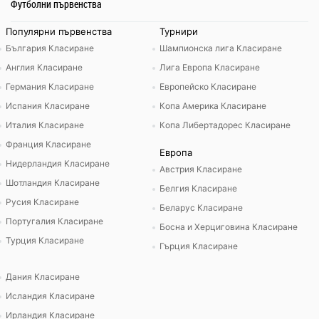
Футболни първенства
Популярни първенства
Турнири
България Класиране
Шампионска лига Класиране
Англия Класиране
Лига Европа Класиране
Германия Класиране
Европейско Класиране
Испания Класиране
Копа Америка Класиране
Италия Класиране
Копа Либертадорес Класиране
Франция Класиране
Европа
Нидерландия Класиране
Австрия Класиране
Шотландия Класиране
Белгия Класиране
Русия Класиране
Беларус Класиране
Португалия Класиране
Босна и Херциговина Класиране
Турция Класиране
Гърция Класиране
Дания Класиране
Исландия Класиране
Ирландия Класиране