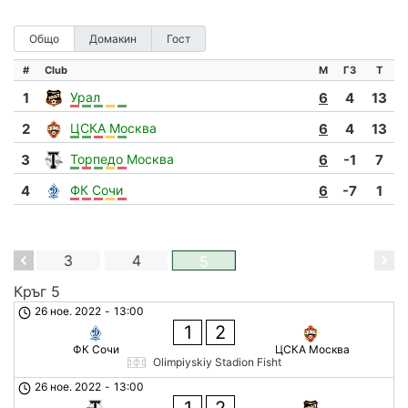
Общо
Домакин
Гост
#
Club
М
ГЗ
Т
1
Урал
6
4
13
2
ЦСКА Москва
6
4
13
3
Торпедо Москва
6
-1
7
4
ФК Сочи
6
-7
1
2
3
4
5
Кръг 5
26 ное. 2022
-
13:00
1
2
ФК Сочи
ЦСКА Москва
Olimpiyskiy Stadion Fisht
26 ное. 2022
-
13:00