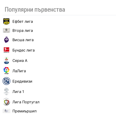
Популярни първенства
Ефбет лига
Втора лига
Висша лига
Бундес лига
Сериа А
ЛаЛига
Ередивизи
Лига 1
Лига Португал
Премиършип