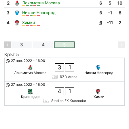
2
Локомотив Москва
6
5
10
3
Нижни Новгород
6
-1
8
4
Химки
6
-11
2
2
3
4
5
Кръг 5
27 ное. 2022
-
16:00
3
1
Локомотив Москва
Нижни Новгород
RZD Arena
27 ное. 2022
-
16:00
4
1
Краснодар
Химки
Stadion FK Krasnodar