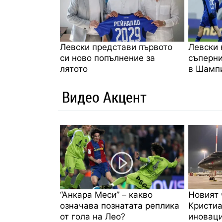
Левски представи първото
Левски 
си ново попълнение за
съперни
лятото
в Шампи
Видео Акцент
“Анкара Меси” – какво
Новият 
означава познатата реплика
Кристиа
от гола на Лео?
иноваци