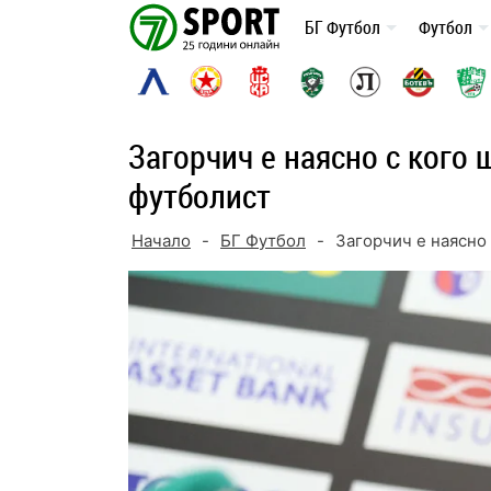
Skip
БГ Футбол
Футбол
to
content
Загорчич е наясно с кого 
футболист
Начало
-
БГ Футбол
-
Загорчич е наясно 