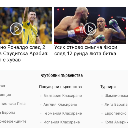
но Роналдо след 2
Усик отново смълча Фюри
в Саудитска Арабия:
след 12 рунда люта битка
 е хубав
Футболни първенства
вят
Популярни първенства
Турнири
ранция
България Класиране
Шампионска
пионска Лига
Англия Класиране
Лига Европа
а Европа
Германия Класиране
Европейско
конференциите
Испания Класиране
Копа Америк