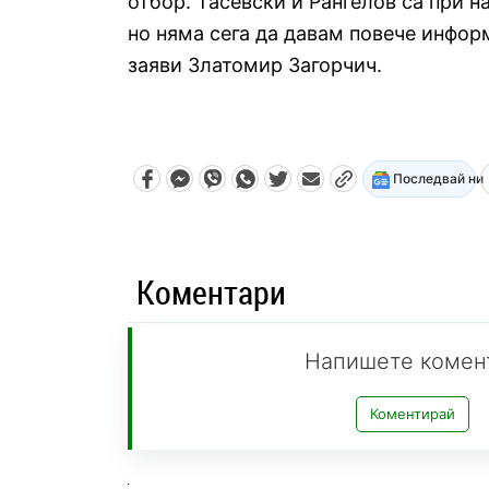
отбор. Тасевски и Рангелов са при н
но няма сега да давам повече инфор
заяви Златомир Загорчич.
Последвай ни
Коментари
Напишете комен
Коментирай