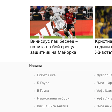
Винисиус пак беснее –
Кристиа
налита на бой срещу
години 
защитник на Майорка
Животът
Новини
Ефбет Лига
Футбол С
Б Група
Лига 1 Ф
В Група
Уефа Шам
Национални отбори
Уефа Лиг
Висша Лига Англия
Лига на 