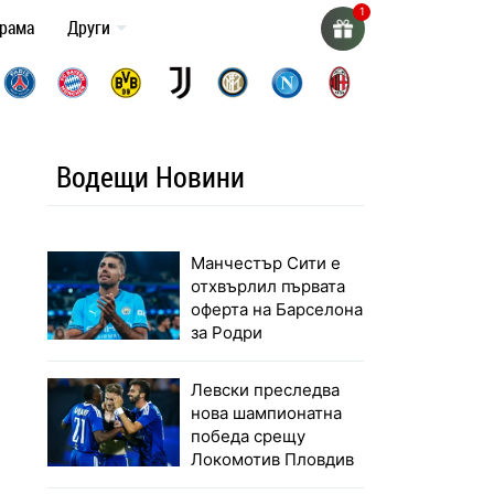
грама
Други
Водещи Новини
Манчестър Сити е
отхвърлил първата
оферта на Барселона
за Родри
Левски преследва
нова шампионатна
победа срещу
Локомотив Пловдив