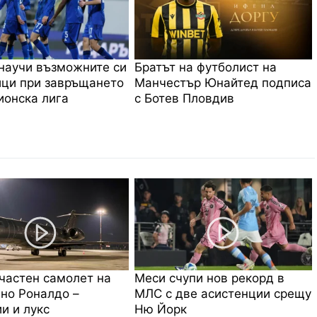
научи възможните си
Братът на футболист на
ци при завръщането
Манчестър Юнайтед подписа
онска лига
с Ботев Пловдив
частен самолет на
Меси счупи нов рекорд в
но Роналдо –
МЛС с две асистенции срещу
и и лукс
Ню Йорк