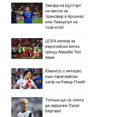
Звезда на Щутгарт
не мисли за
трансфер в Арсенал
или Ливърпул на
този етап
ЦСКА излиза за
европейска битка
срещу Макаби Тел
Авив
Ювентус с интерес
към парагвайски
халф на Ривър Плейт
Тотнъм ще се опита
да задържи Лукас
Бергвал