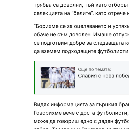
трябва са доволни, тъй като отборът
селекцията на “белите”, като отрече
“Борихме се за оцеляването и успях
обаче не съм доволен. Имаше отпуск
се подготвим добре за следващата к
да вземем подходящите футболисти
Още по темата:
Славия с нова побе
Видях информацията за гърцкия брани
Говорихме вече с доста футболисти,
може да говориш едно с даден футбол