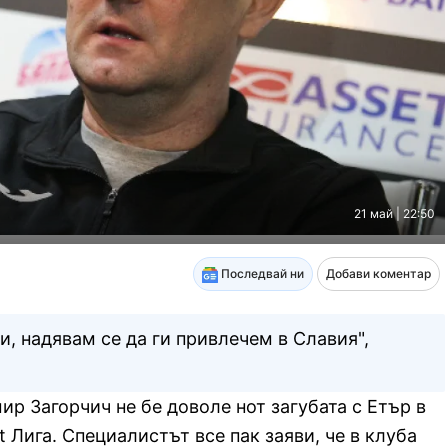
21 май | 22:50
Последвай ни
Добави коментар
и, надявам се да ги привлечем в Славия",
р Загорчич не бе доволе нот загубата с Етър в
t Лига. Специалистът все пак заяви, че в клуба