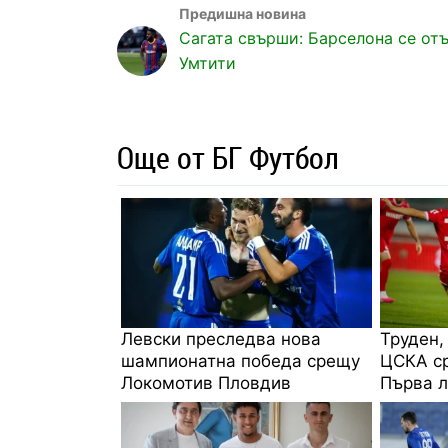
Сагата свърши: Барселона се отъ
Умтити
Още от БГ Футбол
Левски преследва нова
Труден,
шампионатна победа срещу
ЦСКА ср
Локомотив Пловдив
Първа л