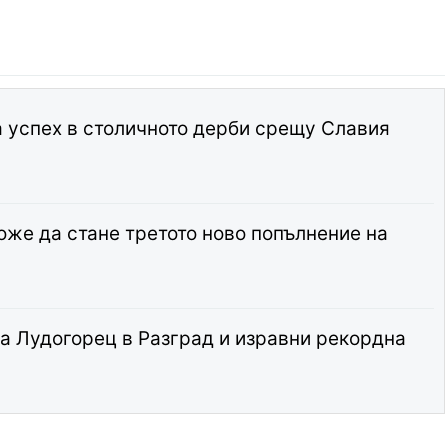
 успех в столичното дерби срещу Славия
оже да стане третото ново попълнение на
на Лудогорец в Разград и изравни рекордна