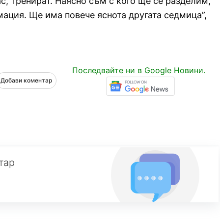
ас, тренират. Наясно съм с кого ще се разделим,
мация. Ще има повече яснота другата седмица”,
Последвайте ни в Google Новини.
Добави коментар
тар