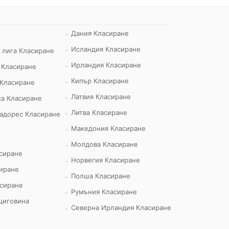
Дания Класиране
Исландия Класиране
 лига Класиране
Ирландия Класиране
 Класиране
Кипър Класиране
 Класиране
Латвия Класиране
а Класиране
Литва Класиране
адорес Класиране
Македония Класиране
Молдова Класиране
сиране
Норвегия Класиране
иране
Полша Класиране
сиране
Румъния Класиране
циговина
Северна Ирландия Класиране