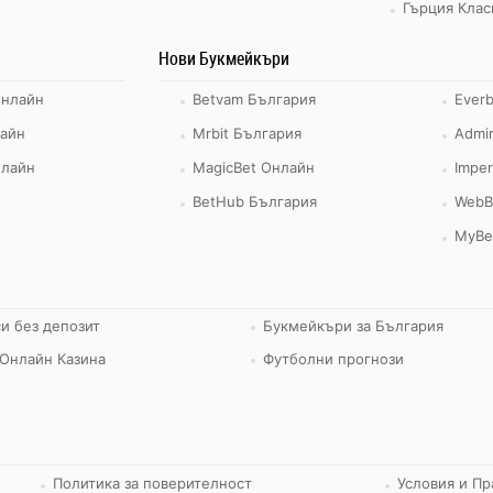
Гърция Клас
Нови Букмейкъри
Онлайн
Betvam България
Ever
айн
Mrbit България
Admir
нлайн
MagicBet Онлайн
Imper
BetHub България
WebB
MyBe
и без депозит
Букмейкъри за България
Онлайн Казина
Футболни прогнози
Политика за поверителност
Условия и Пр