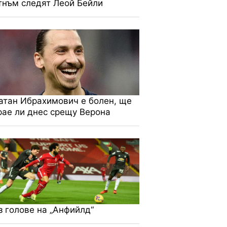
тнъм следят Леой Бейли
атан Ибрахимович е болен, ще
рае ли днес срещу Верона
з голове на „Анфийлд“