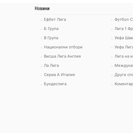
Новини
Ефбет Лига
Футбол С
Б Група
Лига 1 Ф
В Група
Уефа Шам
Национални отбори
Уефа Лиг
Висша Лига Англия
Лига на 
Ла Лига
Междуна
Сериа А Италия
Други сп
Бундеслига
Коментар