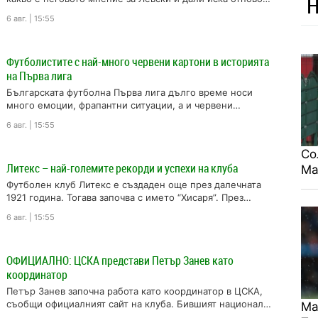
Н
да...
6 авг. | 15:55
Футболистите с най-много червени картони в историята
на Първа лига
Българската футболна Първа лига дълго време носи
много емоции, фрапантни ситуации, а и червени
картони. Не един и двама по-груби...
6 авг. | 15:55
Со
Литекс – най-големите рекорди и успехи на клуба
Ма
Футболен клуб Литекс е създаден още през далечната
1921 година. Тогава започва с името “Хисаря”. През
годините е бил прекръстван...
6 авг. | 15:55
ОФИЦИАЛНО: ЦСКА представи Петър Занев като
координатор
Петър Занев започна работа като координатор в ЦСКА,
съобщи официалният сайт на клуба. Бившият национал
Ма
ще отговаря за развитието на...