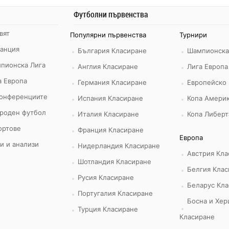
Футболни първенства
вят
Популярни първенства
Турнири
ранция
България Класиране
Шампионска
пионска Лига
Англия Класиране
Лига Европа
а Европа
Германия Класиране
Европейско
конференциите
Испания Класиране
Копа Америк
роден футбол
Италия Класиране
Копа Либерт
ортове
Франция Класиране
Европа
и и анализи
Нидерландия Класиране
Австрия Кла
Шотландия Класиране
Белгия Клас
Русия Класиране
Беларус Кла
Португалия Класиране
Босна и Хер
Турция Класиране
Класиране