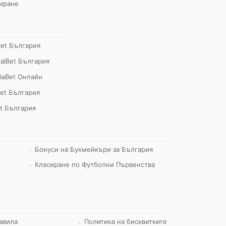
иране
bet България
alBet България
iaBet Онлайн
et България
t България
Бонуси на Букмейкъри за България
Класиране по Футболни Първенства
авила
Политика на бисквитките