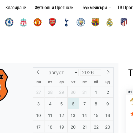
Класиране
Футболни Прогнози
Букмейкъри
ТВ Про
Т
пн
вт
ср
чт
пт
сб
нд
27
28
29
30
31
1
2
#1
3
4
5
6
7
8
9
10
11
12
13
14
15
16
17
18
19
20
21
22
23