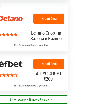
Играй Сега
Бетано Спортни
Залози и Казино
Играй Сега
БОНУС СПОРТ
€200
Виж всички Букмейкъри >