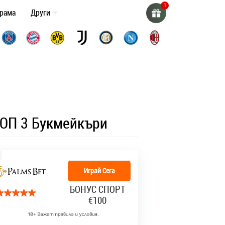
грама
Други
ОП 3 Букмейкъри
Играй Сега
БОНУС СПОРТ
€100