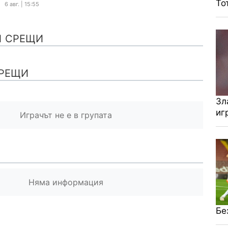
То
6 авг. | 15:55
И СРЕЩИ
РЕЩИ
Зл
иг
Играчът не е в групата
Няма информация
Бе