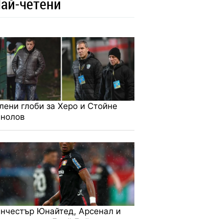
ай-четени
лени глоби за Херо и Стойне
нолов
нчестър Юнайтед, Арсенал и