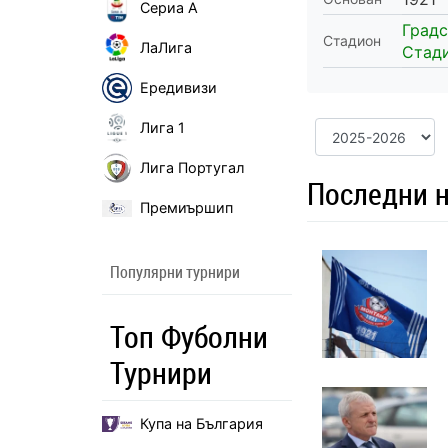
Сериа А
Град
Стадион
ЛаЛига
Стад
Ередивизи
Лига 1
Лига Португал
Последни н
Премиършип
Популярни турнири
Топ Фуболни
Турнири
Купа на България