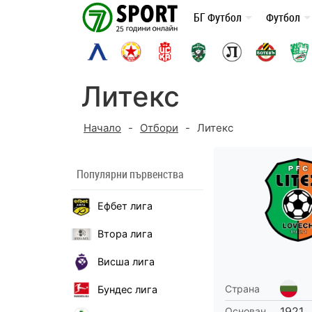
Skip
БГ Футбол
Футбол
to
content
Литекс
Начало
-
Отбори
-
Литекс
Популярни първенства
Ефбет лига
Втора лига
Висша лига
Страна
Бундес лига
1921
Основан