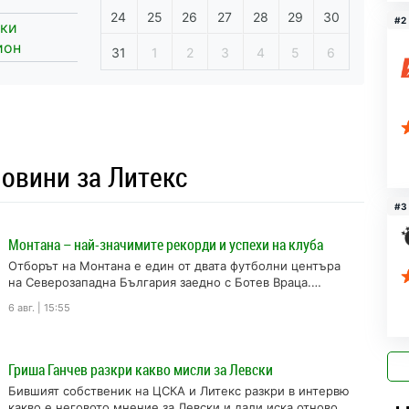
24
25
26
27
28
29
30
#2
ски
ион
31
1
2
3
4
5
6
овини за Литекс
#3
Монтана – най-значимите рекорди и успехи на клуба
Отборът на Монтана е един от двата футболни центъра
на Северозападна България заедно с Ботев Враца.
Радвайки се на над...
6 авг. | 15:55
Гриша Ганчев разкри какво мисли за Левски
Бившият собственик на ЦСКА и Литекс разкри в интервю
какво е неговото мнение за Левски и дали иска отново