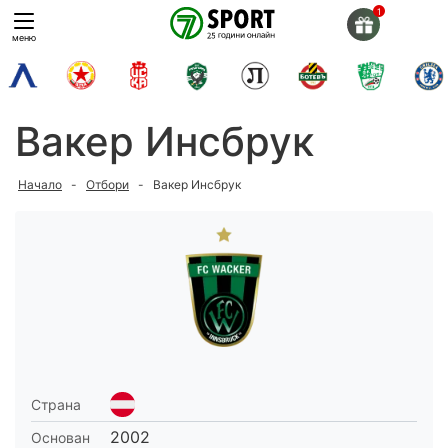
Skip
to
меню
content
Вакер Инсбрук
Начало
-
Отбори
-
Вакер Инсбрук
Страна
2002
Основан