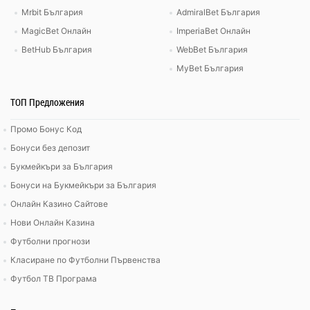
Mrbit България
AdmiralBet България
MagicBet Онлайн
ImperiaBet Онлайн
BetHub България
WebBet България
MyBet България
ТОП Предложения
Промо Бонус Код
Бонуси без депозит
Букмейкъри за България
Бонуси на Букмейкъри за България
Онлайн Казино Сайтове
Нови Онлайн Казина
Футболни прогнози
Класиране по Футболни Първенства
Футбол ТВ Програма