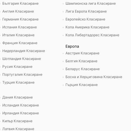
България Класиране
Шампионска лига Класиране
Англия Класиране
Лига Европа Класиране
Германия Класиране
Европейско Класиране
Испания Класиране
Копа Америка Класиране
Италия Класиране
Копа Либертадорес Класиране
Франция Класиране
Европа
Нидерландия Класиране
Австрия Класиране
Шотландия Класиране
Белгия Класиране
Русия Класиране
Беларус Класиране
Португалия Класиране
Босна и Херциговина Класиране
Турция Класиране
Гърция Класиране
Дания Класиране
Исландия Класиране
Ирландия Класиране
Кипър Класиране
Латвия Класиране