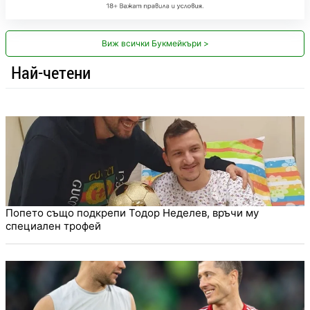
Виж всички Букмейкъри >
Най-четени
Попето също подкрепи Тодор Неделев, връчи му
специален трофей