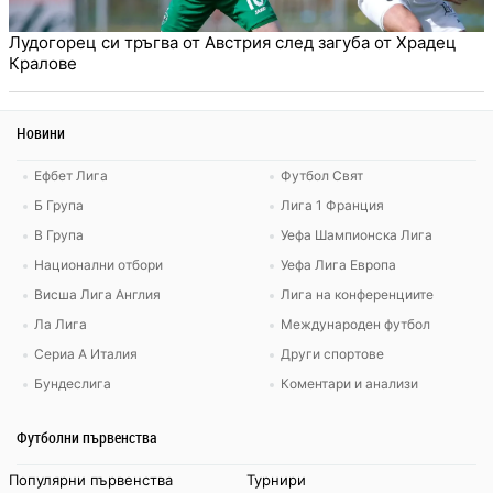
Лудогорец си тръгва от Австрия след загуба от Храдец
Кралове
Новини
Ефбет Лига
Футбол Свят
Б Група
Лига 1 Франция
В Група
Уефа Шампионска Лига
Национални отбори
Уефа Лига Европа
Висша Лига Англия
Лига на конференциите
Ла Лига
Международен футбол
Сериа А Италия
Други спортове
Бундеслига
Коментари и анализи
Футболни първенства
Популярни първенства
Турнири