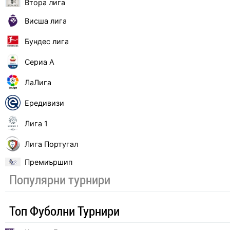
Втора лига
Висша лига
Бундес лига
Сериа А
ЛаЛига
Ередивизи
Лига 1
Лига Португал
Премиършип
Популярни турнири
Топ Фуболни Турнири