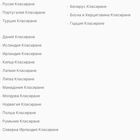
Русия Класиране
Беларус Класиране
Португалия Класиране
Босна и Херциговина Класиране
Турция Класиране
Гърция Класиране
Дания Класиране
Исландия Класиране
Ирландия Класиране
Кипър Класиране
Латвия Класиране
Литва Класиране
Македония Класиране
Молдова Класиране
Норвегия Класиране
Полша Класиране
Румъния Класиране
Северна Ирландия Класиране