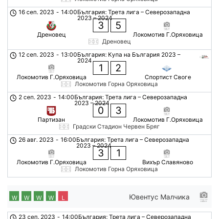
16 сеп. 2023
-
14:00
България: Трета лига – Северозападна
2023 – 2024
3
5
Дреновец
Локомотив Г.Оряховица
Дреновец
12 сеп. 2023
-
13:00
България: Купа на България 2023 –
2024
1
2
Локомотив Г.Оряховица
Спортист Своге
Локомотив Горна Оряховица
2 сеп. 2023
-
14:00
България: Трета лига – Северозападна
2023 – 2024
0
3
Партизан
Локомотив Г.Оряховица
Градски Стадион Червен Бряг
26 авг. 2023
-
16:00
България: Трета лига – Северозападна
2023 – 2024
3
1
Локомотив Г.Оряховица
Вихър Славяново
Локомотив Горна Оряховица
Ювентус Малчика
W
W
W
W
L
23 сеп. 2023
-
14:00
България: Трета лига – Северозападна