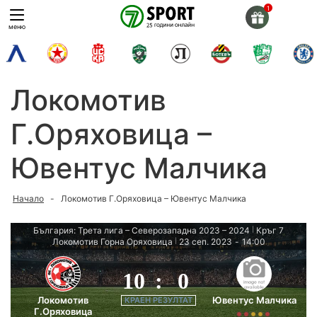
Skip
to
меню
content
Локомотив
Г.Оряховица –
Ювентус Малчика
Начало
-
Локомотив Г.Оряховица – Ювентус Малчика
България: Трета лига – Северозападна 2023 – 2024
Кръг 7
|
Локомотив Горна Оряховица
23 сеп. 2023
-
14:00
|
10
:
0
Локомотив
Ювентус Малчика
КРАЕН РЕЗУЛТАТ
Г.Оряховица