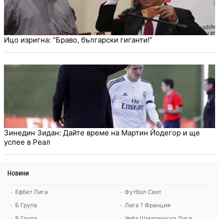
Ицо изригна: “Браво, български гиганти!”
Зинедин Зидан: Дайте време на Мартин Йодегор и ще
успее в Реал
Новини
Ефбет Лига
Футбол Свят
Б Група
Лига 1 Франция
В Група
Уефа Шампионска Лига