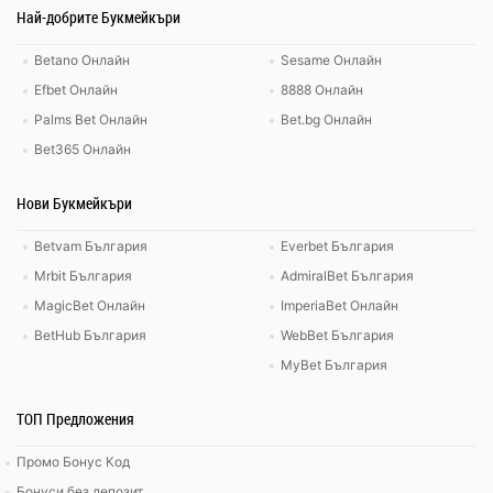
Най-добрите Букмейкъри
Betano Онлайн
Sesame Онлайн
Efbet Онлайн
8888 Онлайн
Palms Bet Онлайн
Bet.bg Онлайн
Bet365 Онлайн
Нови Букмейкъри
Betvam България
Everbet България
Mrbit България
AdmiralBet България
MagicBet Онлайн
ImperiaBet Онлайн
BetHub България
WebBet България
MyBet България
ТОП Предложения
Промо Бонус Код
Бонуси без депозит