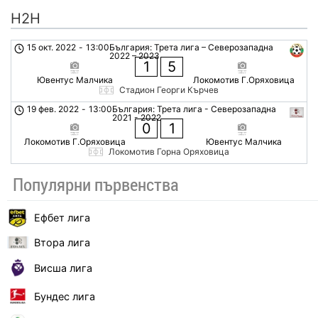
H2H
15 окт. 2022
-
13:00
България: Трета лига – Северозападна
2022 – 2023
1
5
Ювентус Малчика
Локомотив Г.Оряховица
Стадион Георги Кърчев
19 фев. 2022
-
13:00
България: Трета лига - Северозападна
2021 - 2022
0
1
Локомотив Г.Оряховица
Ювентус Малчика
Локомотив Горна Оряховица
Популярни първенства
Ефбет лига
Втора лига
Висша лига
Бундес лига