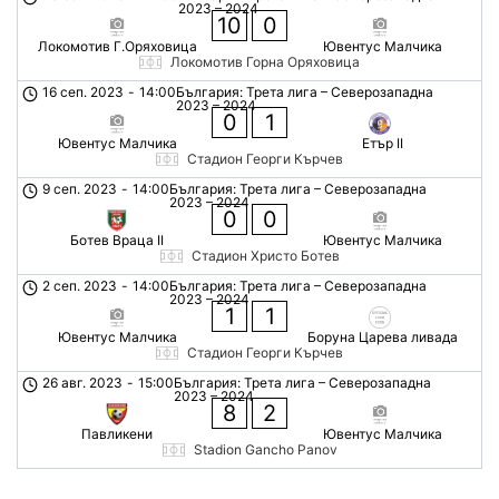
2023 – 2024
10
0
Локомотив Г.Оряховица
Ювентус Малчика
Локомотив Горна Оряховица
16 сеп. 2023
-
14:00
България: Трета лига – Северозападна
2023 – 2024
0
1
Ювентус Малчика
Етър II
Стадион Георги Кърчев
9 сеп. 2023
-
14:00
България: Трета лига – Северозападна
2023 – 2024
0
0
Ботев Враца II
Ювентус Малчика
Стадион Христо Ботев
2 сеп. 2023
-
14:00
България: Трета лига – Северозападна
2023 – 2024
1
1
Ювентус Малчика
Боруна Царева ливада
Стадион Георги Кърчев
26 авг. 2023
-
15:00
България: Трета лига – Северозападна
2023 – 2024
8
2
Павликени
Ювентус Малчика
Stadion Gancho Panov