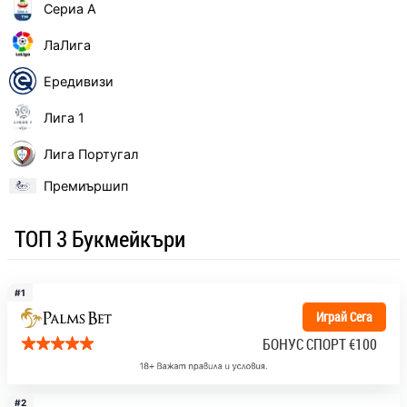
Сериа А
ЛаЛига
Ередивизи
Лига 1
Лига Португал
Премиършип
ТОП 3 Букмейкъри
#1
Играй Сега
БОНУС СПОРТ
€100
#2