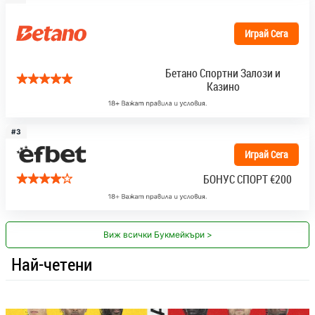
Играй Сега
Бетано Спортни Залози и
Казино
#3
Играй Сега
БОНУС СПОРТ
€200
Виж всички Букмейкъри >
Най-четени