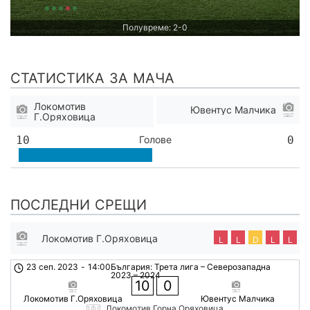
Полувреме: 2-0
СТАТИСТИКА ЗА МАЧА
Локомотив
Ювентус Малчика
Г.Оряховица
10
Голове
0
ПОСЛЕДНИ СРЕЩИ
Локомотив Г.Оряховица
L
L
D
L
L
23 сеп. 2023
-
14:00
България: Трета лига – Северозападна
2023 – 2024
10
0
Локомотив Г.Оряховица
Ювентус Малчика
Локомотив Горна Оряховица