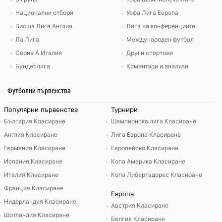
Национални отбори
Уефа Лига Европа
Висша Лига Англия
Лига на конференциите
Ла Лига
Международен футбол
Сериа А Италия
Други спортове
Бундеслига
Коментари и анализи
Футболни първенства
Популярни първенства
Турнири
България Класиране
Шампионска лига Класиране
Англия Класиране
Лига Европа Класиране
Германия Класиране
Европейско Класиране
Испания Класиране
Копа Америка Класиране
Италия Класиране
Копа Либертадорес Класиране
Франция Класиране
Европа
Нидерландия Класиране
Австрия Класиране
Шотландия Класиране
Белгия Класиране