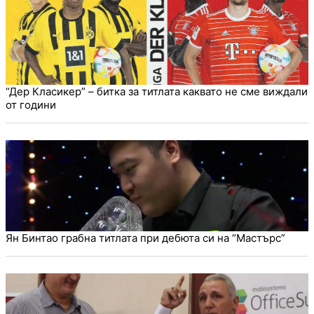
“Дер Класикер” – битка за титлата каквато не сме виждали
от години
Ян Бинтао грабна титлата при дебюта си на “Мастърс”