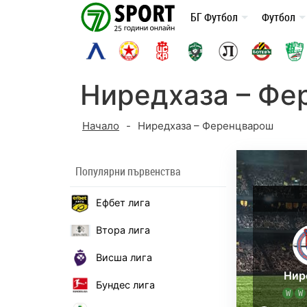
Skip
БГ Футбол
Футбол
to
content
Ниредхаза – Фе
Начало
-
Ниредхаза – Ференцварош
Популярни първенства
Ефбет лига
Втора лига
Висша лига
Нир
Бундес лига
W
W