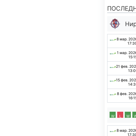
ПОСЛЕД
Нир
8 мар. 202
17:3
1 мар. 202
15:1
21 фев. 20
13:
15 фев. 20
14:
8 фев. 202
16:1
W
L
W
8 мар. 202
17:3