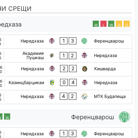
НИ СРЕЩИ
едхаза
W
L
W
D
D
6
1
3
Ниредхаза
Ференцварош
0
Академия
6
1
2
Ниредхаза
Пушкаш
5
26
2
2
Ниредхаза
Кишварда
00
26
0
4
Казинцбарцикаи
Ниредхаза
30
6
4
2
Ниредхаза
МТК Будапеща
5
Ференцварош
W
W
6
1
3
Ниредхаза
Ференцварош
0