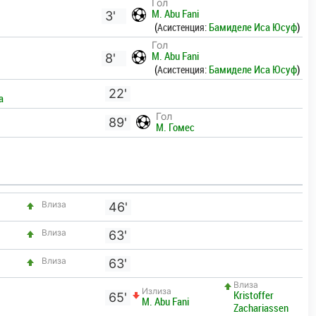
Гол
M. Abu Fani
3'
(
Асистенция:
Бамиделе Иса Юсуф
)
Гол
M. Abu Fani
8'
(
Асистенция:
Бамиделе Иса Юсуф
)
22'
a
Гол
89'
М. Гомес
Влиза
46'
Влиза
63'
Влиза
63'
Влиза
Излиза
Kristoffer
65'
M. Abu Fani
Zachariassen