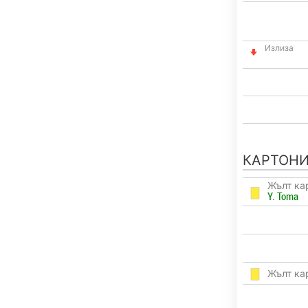
Излиза
КАРТОН
Жълт ка
Y. Toma
Жълт ка