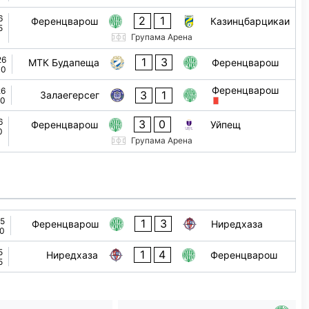
6
2
1
Ференцварош
Казинцбарцикаи
5
Групама Арена
26
1
3
МТК Будапеща
Ференцварош
00
Ференцварош
26
3
1
Залаегерсег
00
6
3
0
Ференцварош
Уйпещ
0
Групама Арена
25
1
3
Ференцварош
Ниредхаза
30
5
1
4
Ниредхаза
Ференцварош
5