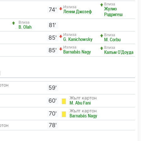
Влиза
Излиза
Жулио
74'
Ленни Джозеф
Родригеш
Влиза
81'
B. Olah
Излиза
Влиза
85'
G. Kanichowsky
M. Corbu
Излиза
Влиза
85'
Barnabás Nagy
Калъм О'Доуда
И
ртон
59'
Жълт картон
60'
M. Abu Fani
Жълт картон
70'
Barnabás Nagy
78'
ртон