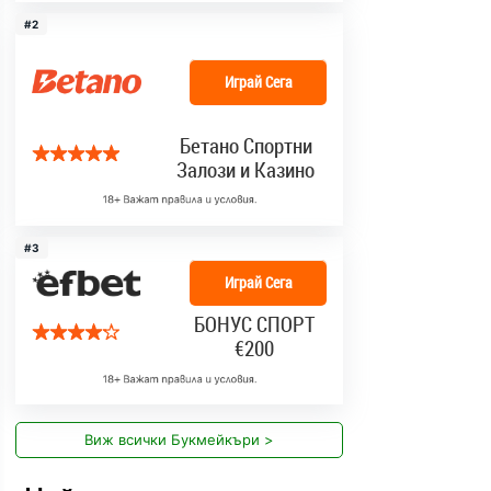
#2
Играй Сега
Бетано Спортни
Залози и Казино
#3
Играй Сега
БОНУС СПОРТ
€200
Виж всички Букмейкъри >