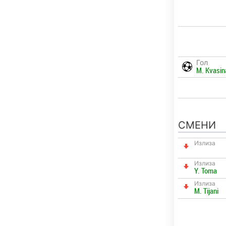
Гол
M. Kvasin
СМЕНИ
Излиза
Излиза
Y. Toma
Излиза
M. Tijani