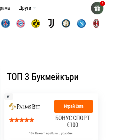
грама
Други
ТОП 3 Букмейкъри
#1
Играй Сега
БОНУС СПОРТ
€100