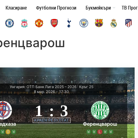
Класиране
Футболни Прогнози
Букмейкъри
ТВ Про
ренцварош
Унгария: ОТП Банк Лига 2025 – 2026
Кръг 25
|
8 мар. 2026
-
17:30
1
:
3
КРАЕН РЕЗУЛТАТ
едхаза
Ференцварош
W
D
W
W
W
L
W
W