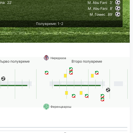
ina
22'
M. Abu Fani
3'
M. Abu Fani
8'
М. Гомес
89'
Полувреме: 1-2
Ниредхаза
Първо полувреме
Второ полувреме
30'
45'
60'
75'
90'
3'
Ференцварош