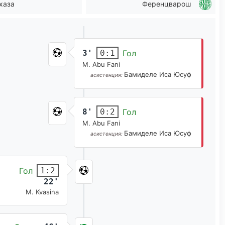
хаза
Ференцварош
3'
Гол
0:1
M. Abu Fani
Бамиделе Иса Юсуф
асистенция:
8'
Гол
0:2
M. Abu Fani
Бамиделе Иса Юсуф
асистенция:
Гол
1:2
22'
M. Kvasina