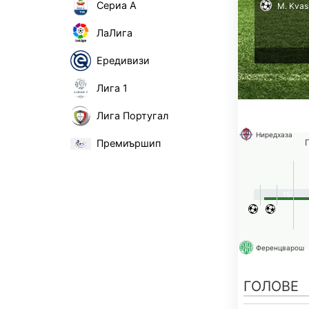
Сериа А
M. Kvas
ЛаЛига
Ередивизи
Лига 1
Лига Португал
Ниредхаза
Премиършип
15'
Ференцварош
ГОЛОВЕ