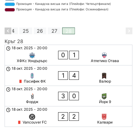
Промоция - Канадска висша лига (Плейофи: Четвъртфинали)
Промоция - Канадска висша лига (Плейофи: Осминафинал)
3
24
25
26
27
28
Кръг 28
18 окт. 2025
-
20:00
0
1
ХФКс Уондърърс
Атлетико Отава
18 окт. 2025
-
20:00
1
4
Пасифик ФК
Валюр
18 окт. 2025
-
20:00
3
0
Фордж
Йорк 9
18 окт. 2025
-
20:00
2
2
Vancouver FC
Калвари