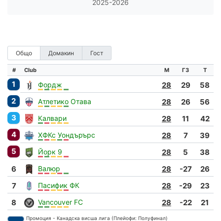
2025-2026
Общо
Домакин
Гост
#
Club
М
ГЗ
Т
1
Фордж
28
29
58
2
Атлетико Отава
28
26
56
3
Калвари
28
11
42
4
ХФКс Уондърърс
28
7
39
5
Йорк 9
28
5
38
6
Валюр
28
-27
26
7
Пасифик ФК
28
-29
23
8
Vancouver FC
28
-22
21
Промоция - Канадска висша лига (Плейофи: Полуфинал)