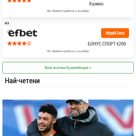
Казино
#3
Играй Сега
БОНУС СПОРТ
€200
Виж всички Букмейкъри >
Най-четени