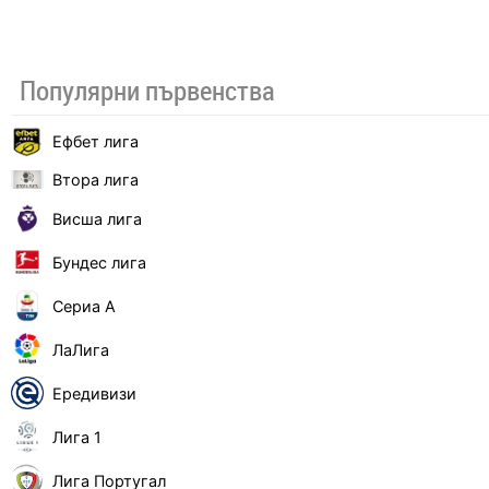
Популярни първенства
Ефбет лига
Втора лига
Висша лига
Бундес лига
Сериа А
ЛаЛига
Ередивизи
Лига 1
Лига Португал