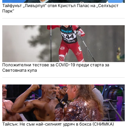
Тайфунът „Ливърпул“ отвя Кристъл Палас на „Селхърст
Парк“
Положителни тестове за COVID-19 преди старта за
Световната купа
Тайсън: Не съм най-силният удряч в бокса (СНИМКА)