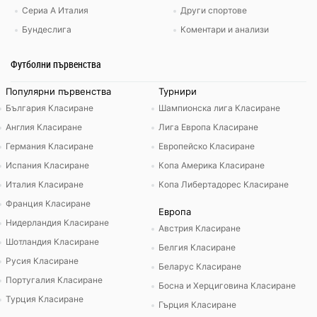
Сериа А Италия
Други спортове
Бундеслига
Коментари и анализи
Футболни първенства
Популярни първенства
Турнири
България Класиране
Шампионска лига Класиране
Англия Класиране
Лига Европа Класиране
Германия Класиране
Европейско Класиране
Испания Класиране
Копа Америка Класиране
Италия Класиране
Копа Либертадорес Класиране
Франция Класиране
Европа
Нидерландия Класиране
Австрия Класиране
Шотландия Класиране
Белгия Класиране
Русия Класиране
Беларус Класиране
Португалия Класиране
Босна и Херциговина Класиране
Турция Класиране
Гърция Класиране