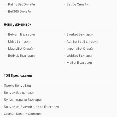
Palms Bet Онлайн
Bet.bg Онлайн
Bet365 Онлайн
Нови Букмейкъри
Betvam България
Everbet България
Mrbit България
AdmiralBet България
MagicBet Онлайн
ImperiaBet Онлайн
BetHub България
WebBet България
MyBet България
ТОП Предложения
Промо Бонус Код
Бонуси без депозит
Букмейкъри за България
Бонуси на Букмейкъри за България
Онлайн Казино Сайтове