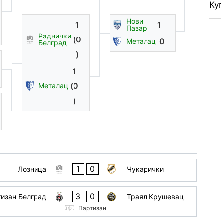
Ку
Нови
1
1
Пазар
Раднички
(0
0
Металац
Белград
)
1
(0
Металац
)
1
0
Лозница
Чукарички
3
0
изан Белград
Траял Крушевац
Партизан