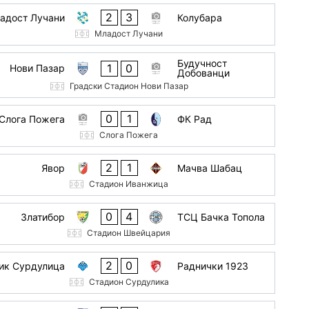
2
3
адост Лучани
Колубара
Младост Лучани
Будучност
1
0
Нови Пазар
Добованци
Градски Стадион Нови Пазар
0
1
Слога Пожега
ФК Рад
Слога Пожега
2
1
Явор
Мачва Шабац
Стадион Иванжица
0
4
Златибор
ТСЦ Бачка Топола
Стадион Швейцария
2
0
ик Сурдулица
Раднички 1923
Стадион Сурдулика