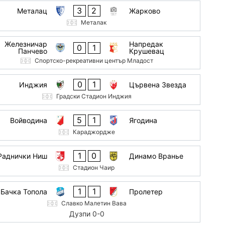
3
2
Металац
Жарково
Металак
Железничар
Напредак
0
1
Панчево
Крушевац
Спортско-рекреативни център Младост
0
1
Инджия
Цървена Звезда
Градски Стадион Инджия
5
1
Войводина
Ягодина
Караджордже
1
0
Раднички Ниш
Динамо Вранье
Стадион Чаир
1
1
Бачка Топола
Пролетер
Славко Малетин Вава
Дузпи 0-0