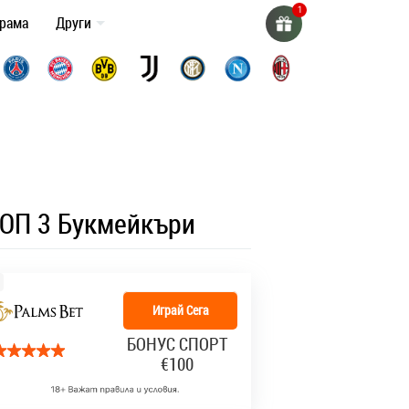
грама
Други
ОП 3 Букмейкъри
Играй Сега
БОНУС СПОРТ
€100
уфинали
Финал