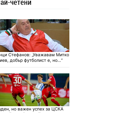
ай-четени
нци Стефанов: „Уважавам Митко
иев, добър футболист е, но…“
Партизан
1
1
-
Белград
Цървена
2
2
-
Звезда
уден, но важен успех за ЦСКА