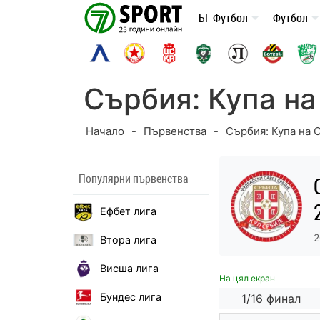
Skip
БГ Футбол
Футбол
to
content
Сърбия: Купа на
Начало
-
Първенства
-
Сърбия: Купа на 
Популярни първенства
Ефбет лига
2
Втора лига
Висша лига
На цял екран
Бундес лига
1/16 финал