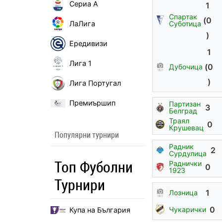
Сериа А
1
Спартак
(0
ЛаЛига
Суботица
)
Ередивизи
1
Лига 1
(0
Дубочица
)
Лига Португал
Премиършип
Партизан
3
Белград
Траял
0
Крушевац
Популярни турнири
Радник
2
Сурдулица
Топ Фуболни
Раднички
0
1923
Турнири
1
Лозница
0
Чукарички
Купа на България