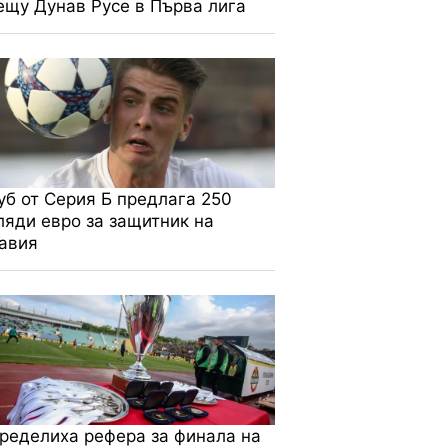
ещу Дунав Русе в Първа лига
уб от Серия Б предлага 250
ляди евро за защитник на
авия
рвена
8
езда
ви
0
зар
ределиха рефера за финала на