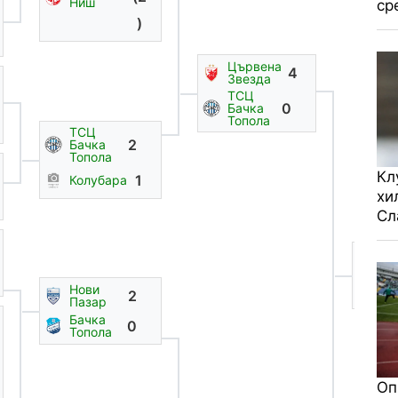
Ниш
ср
)
Цървена
4
Звезда
ТСЦ
0
Бачка
Топола
ТСЦ
2
Бачка
Топола
Кл
1
Колубара
хи
Сл
Цъ
Зв
Но
Нови
2
Па
Пазар
Бачка
0
Топола
Оп