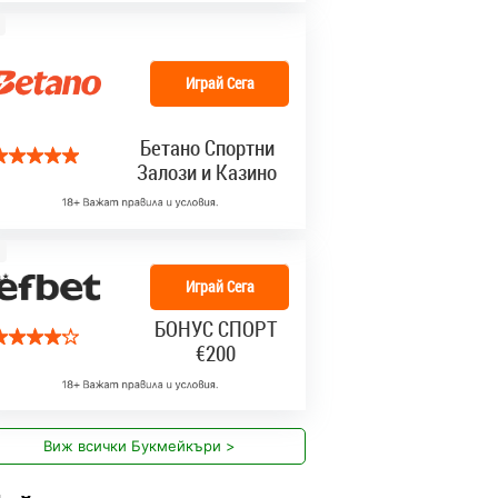
Играй Сега
Бетано Спортни
Залози и Казино
Играй Сега
БОНУС СПОРТ
€200
ртизан
2
лград
Виж всички Букмейкъри >
1
йводина