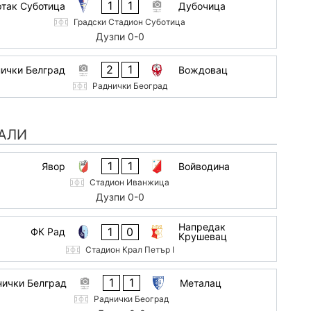
1
1
так Суботица
Дубочица
Градски Стадион Суботица
Дузпи 0-0
2
1
ички Белград
Вождовац
Раднички Београд
АЛИ
1
1
Явор
Войводина
Стадион Иванжица
Дузпи 0-0
Напредак
1
0
ФК Рад
Крушевац
Стадион Крал Петър I
1
1
нички Белград
Металац
Раднички Београд