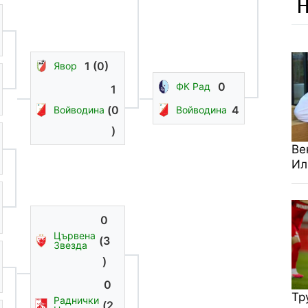
Н
1 (0)
Явор
0
ФК Рад
1
(0
4
Войводина
Войводина
)
Ве
Ил
0
Цървена
(3
Звезда
)
0
Тр
Раднички
(2