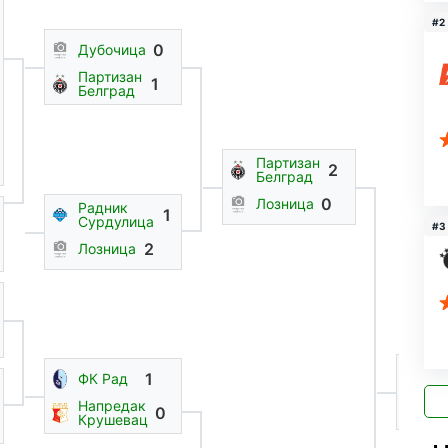
#2
0
Дубочица
Партизан
1
Белград
Партизан
2
Белград
0
Лозница
Радник
1
Сурдулица
#3
2
Лозница
Па
1
ФК Рад
Бе
Напредак
Во
0
Крушевац