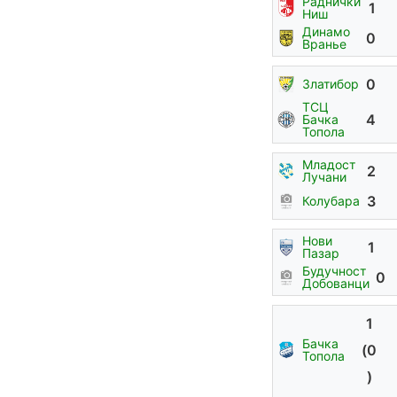
Раднички
1
Ниш
Динамо
0
Вранье
0
Златибор
ТСЦ
4
Бачка
Топола
Младост
2
Лучани
3
Колубара
Нови
1
Пазар
Будучност
0
Добованци
1
Бачка
(0
Топола
)