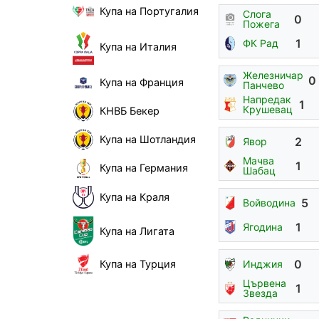
Купа на Португалия
Слога
0
Пожега
1
ФК Рад
Купа на Италия
Железничар
0
Купа на Франция
Панчево
Напредак
1
Крушевац
КНВБ Бекер
Купа на Шотландия
2
Явор
Мачва
1
Купа на Германия
Шабац
Купа на Краля
5
Войводина
1
Ягодина
Купа на Лигата
0
Инджия
Купа на Турция
Цървена
1
Звезда