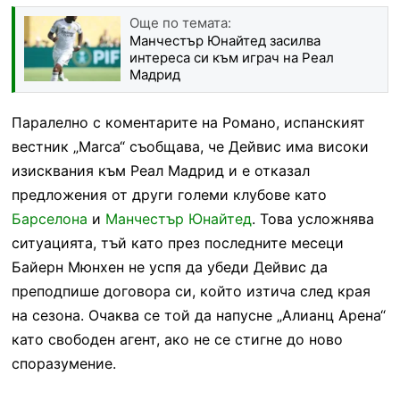
Още по темата:
Манчестър Юнайтед засилва
интереса си към играч на Реал
Мадрид
Паралелно с коментарите на Романо, испанският
вестник „Marca“ съобщава, че Дейвис има високи
изисквания към Реал Мадрид и е отказал
предложения от други големи клубове като
Барселона
и
Манчестър Юнайтед
. Това усложнява
ситуацията, тъй като през последните месеци
Байерн Мюнхен не успя да убеди Дейвис да
преподпише договора си, който изтича след края
на сезона. Очаква се той да напусне „Алианц Арена“
като свободен агент, ако не се стигне до ново
споразумение.