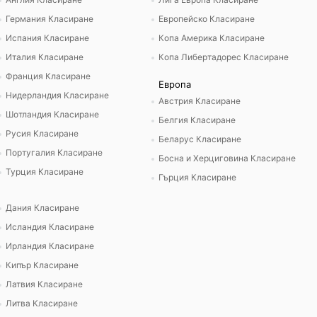
Германия Класиране
Европейско Класиране
Испания Класиране
Копа Америка Класиране
Италия Класиране
Копа Либертадорес Класиране
Франция Класиране
Европа
Нидерландия Класиране
Австрия Класиране
Шотландия Класиране
Белгия Класиране
Русия Класиране
Беларус Класиране
Португалия Класиране
Босна и Херциговина Класиране
Турция Класиране
Гърция Класиране
Дания Класиране
Исландия Класиране
Ирландия Класиране
Кипър Класиране
Латвия Класиране
Литва Класиране