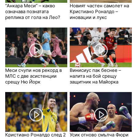
“Анкара Меси” – какво
Новият частен самолет на
означава познатата
Кристиано Роналдо –
реплика от гола на Лео?
иновации и лукс
Меси счупи нов рекорд в
Винисиус пак беснее –
МЛС с две асистенции
налита на бой срещу
срещу Ню Йорк
защитник на Майорка
Кристиано Роналдо след 2
Усик отново смълча Фюри