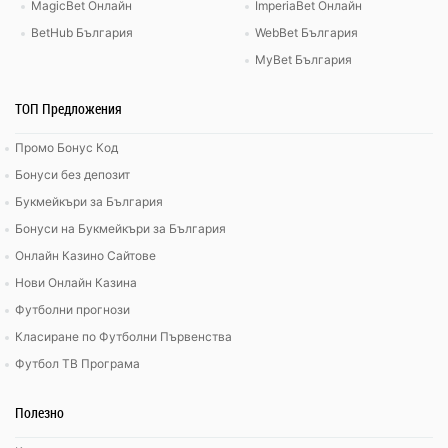
MagicBet Онлайн
ImperiaBet Онлайн
BetHub България
WebBet България
MyBet България
ТОП Предложения
Промо Бонус Код
Бонуси без депозит
Букмейкъри за България
Бонуси на Букмейкъри за България
Онлайн Казино Сайтове
Нови Онлайн Казина
Футболни прогнози
Класиране по Футболни Първенства
Футбол ТВ Програма
Полезно