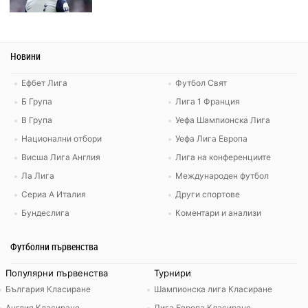
Новини
Ефбет Лига
Футбол Свят
Б Група
Лига 1 Франция
В Група
Уефа Шампионска Лига
Национални отбори
Уефа Лига Европа
Висша Лига Англия
Лига на конференциите
Ла Лига
Международен футбол
Сериа А Италия
Други спортове
Бундеслига
Коментари и анализи
Футболни първенства
Популярни първенства
Турнири
България Класиране
Шампионска лига Класиране
Англия Класиране
Лига Европа Класиране