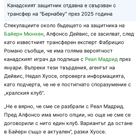
Канадският защитник отдавна е свързван с
трансфер на "Бернабеу" през 2025 година
Спекулациите около бъдещето на защитника на
Байерн Мюнхен
, Алфонсо Дейвис, се засилват, след
като известният трансферен експерт Фабрицио
Романо съобщи, че има голяма вероятност
канадският играч да подпише с
Реал Мадрид
през
януари. Въпреки тези твърдения, агентът на
Дейвис, Недал Хуосе, опроверга информацията,
като подчерта, че не е постигнато споразумение с
„кралския клуб“.
„Не е вярно, че сме се разбрали с Реал Мадрид.
Пред Алфонсо има много опции, но още не сме се
договорили с нито един клуб. Вариантът да остане
в Байерн също е актуален”, разки Хуосе.