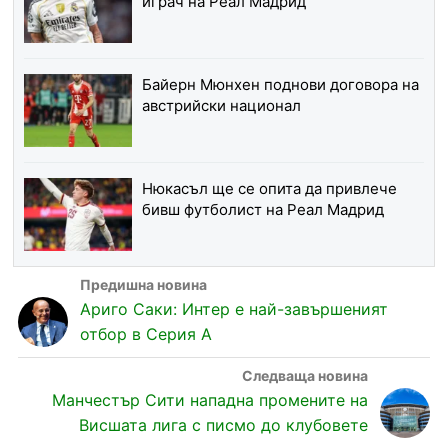
играч на Реал Мадрид
Байерн Мюнхен поднови договора на
австрийски национал
Нюкасъл ще се опита да привлече
бивш футболист на Реал Мадрид
Ариго Саки: Интер е най-завършеният
отбор в Серия А
Манчестър Сити нападна промените на
Висшата лига с писмо до клубовете