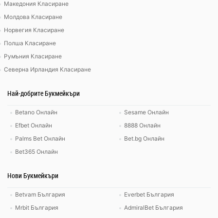
Македония Класиране
Молдова Класиране
Норвегия Класиране
Полша Класиране
Румъния Класиране
Северна Ирландия Класиране
Най-добрите Букмейкъри
Betano Онлайн
Sesame Онлайн
Efbet Онлайн
8888 Онлайн
Palms Bet Онлайн
Bet.bg Онлайн
Bet365 Онлайн
Нови Букмейкъри
Betvam България
Everbet България
Mrbit България
AdmiralBet България