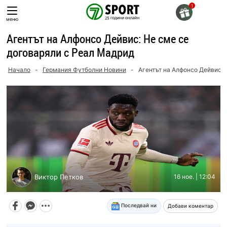
Skip
to
меню
content
Агентът на Алфонсо Дейвис: Не сме се
договаряли с Реал Мадрид
Начало
-
Германия Футболни Новини
-
Агентът на Алфонсо Дейвис: 
Виктор Петков
16 ное. | 12:04
Последвай ни
Добави коментар