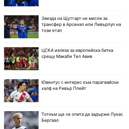
Звезда на Щутгарт не мисли за
трансфер в Арсенал или Ливърпул на
този етап
ЦСКА излиза за европейска битка
срещу Макаби Тел Авив
Ювентус с интерес към парагвайски
халф на Ривър Плейт
Тотнъм ще се опита да задържи Лукас
Бергвал