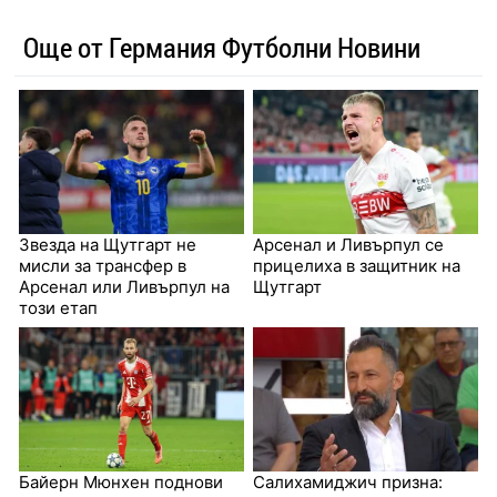
Още от Германия Футболни Новини
Звезда на Щутгарт не
Арсенал и Ливърпул се
мисли за трансфер в
прицелиха в защитник на
Арсенал или Ливърпул на
Щутгарт
този етап
Байерн Мюнхен поднови
Салихамиджич призна: