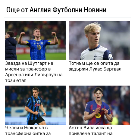
Още от Англия Футболни Новини
Звезда на Щутгарт не
Тотнъм ще се опита да
мисли за трансфер в
задържи Лукас Бергвал
Арсенал или Ливърпул на
този етап
Челси и Нюкасъл в
Астън Вила иска да
трансферна битка за
привлече талант на