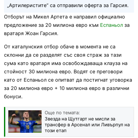
„Артилеристите“ са отправили оферта за Гарсия.
Отборът на Микел Артета е направил официално
предложение за 20 милиона евро към
Еспаньол
за
вратаря Жоан Гарсия.
От каталунския отбор обаче в момента не са
склонни да се разделят със своя страж за тази
сума като вратаря има освобождаваща клауза на
стойност 30 милиона евро. Водят се преговори
като от Еспаньол се опитват да постигнат уговорка
за 20 милиона евро + 10 милиона евро в различни
бонуси.
Още по темата:
Звезда на Щутгарт не мисли за
трансфер в Арсенал или Ливърпул на
този етап