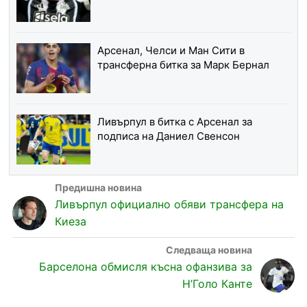
Арсенал, Челси и Ман Сити в
трансферна битка за Марк Бернал
Ливърпул в битка с Арсенал за
подписа на Даниел Свенсон
Ливърпул официално обяви трансфера на
Киеза
Барселона обмисля късна офанзива за
Н’Голо Канте