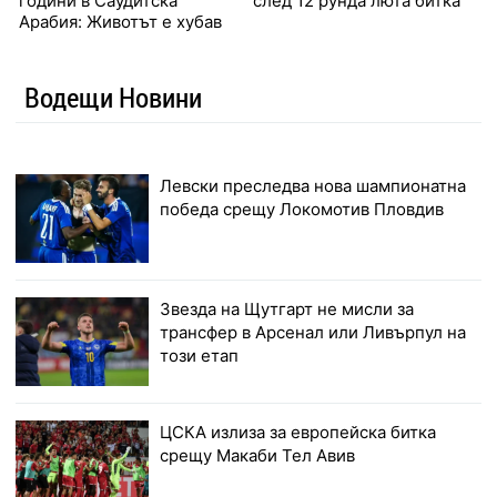
години в Саудитска
след 12 рунда люта битка
Арабия: Животът е хубав
Водещи Новини
Левски преследва нова шампионатна
победа срещу Локомотив Пловдив
Звезда на Щутгарт не мисли за
трансфер в Арсенал или Ливърпул на
този етап
ЦСКА излиза за европейска битка
срещу Макаби Тел Авив