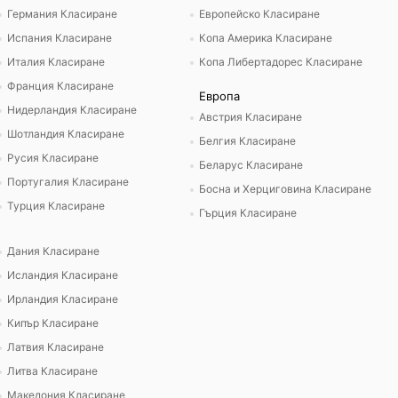
Германия Класиране
Европейско Класиране
Испания Класиране
Копа Америка Класиране
Италия Класиране
Копа Либертадорес Класиране
Франция Класиране
Европа
Нидерландия Класиране
Австрия Класиране
Шотландия Класиране
Белгия Класиране
Русия Класиране
Беларус Класиране
Португалия Класиране
Босна и Херциговина Класиране
Турция Класиране
Гърция Класиране
Дания Класиране
Исландия Класиране
Ирландия Класиране
Кипър Класиране
Латвия Класиране
Литва Класиране
Македония Класиране