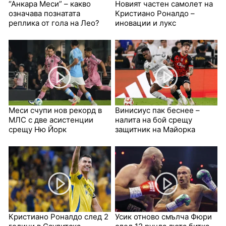
“Анкара Меси” – какво
Новият частен самолет на
означава познатата
Кристиано Роналдо –
реплика от гола на Лео?
иновации и лукс
Меси счупи нов рекорд в
Винисиус пак беснее –
МЛС с две асистенции
налита на бой срещу
срещу Ню Йорк
защитник на Майорка
Кристиано Роналдо след 2
Усик отново смълча Фюри