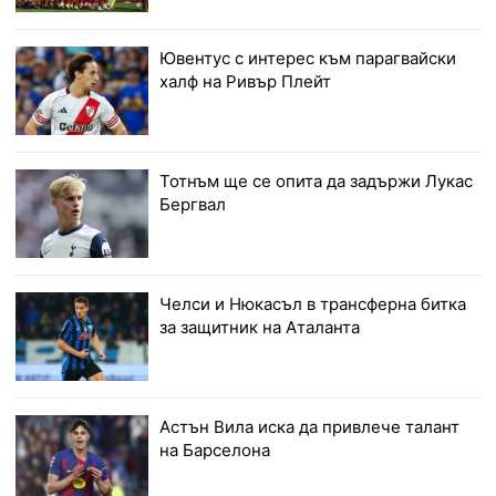
Ювентус с интерес към парагвайски
халф на Ривър Плейт
Тотнъм ще се опита да задържи Лукас
Бергвал
Челси и Нюкасъл в трансферна битка
за защитник на Аталанта
Астън Вила иска да привлече талант
на Барселона