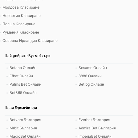
Молдова Класиране
Норвегия Класиране
Полша Класиране
Румъния Класиране
Северна Ирландия Класиране
Най-добрите Букмейкъри
Betano Онлайн
Sesame Онлайн
Efbet Онлайн
8888 Онлайн
Palms Bet Онлайн
Bet.bg Онлайн
Bet365 Онлайн
Нови Букмейкъри
Betvam България
Everbet България
Mrbit България
AdmiralBet България
MagicBet Онлайн
ImperiaBet Онлайн