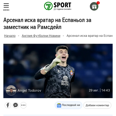
Skip
to
меню
content
Арсенал иска вратар на Еспаньол за
заместник на Рамсдейл
Начало
-
Англия Футболни Новини
-
Арсенал иска вратар на Еспань
Angel Todorov
29 авг. | 14:43
Последвай ни
Добави коментар