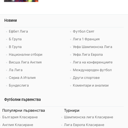
Новини
Ефбет Лига
Футбол Свят
Б Група
Лига 1 Франция
В Група
Уефа Шампионска Лига
Национални отбори
Уефа Лига Европа
Висша Лига Англия
Лига на конференциите
Ла Лига
Международен футбол
Сериа А Италия
Други спортове
Бундеслига
Коментари и анализи
Футболни първенства
Популярни първенства
Турнири
България Класиране
Шампионска лига Класиране
Англия Класиране
Лига Европа Класиране