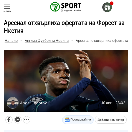
Skip
to
меню
content
Арсенал отхвърлиха офертата на Форест за
Нкетия
Начало
-
Англия Футболни Новини
-
Арсенал отхвърлиха офертата н
Angel Todorov
19 авг. | 23:02
Последвай ни
Добави коментар