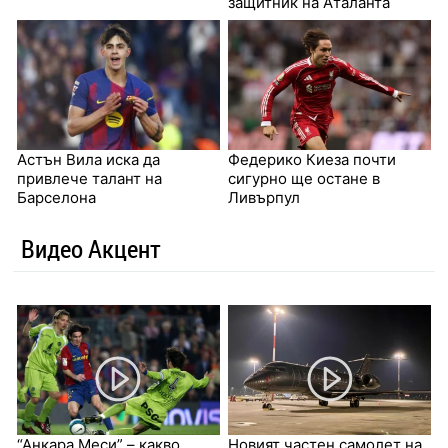
защитник на Аталанта
Астън Вила иска да
Федерико Киеза почти
привлече талант на
сигурно ще остане в
Барселона
Ливърпул
Видео Акцент
“Анкара Меси” – какво
Новият частен самолет на