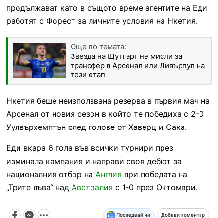
продължават като в същото време агентите на Еди
работят с Форест за личните условия на Нкетия.
Още по темата:
Звезда на Щутгарт не мисли за
трансфер в Арсенал или Ливърпул на
този етап
Нкетия беше неизползвана резерва в първия мач на
Арсенал от новия сезон в който те победиха с 2-0
Уулвърхемптън след голове от Хаверц и Сака.
Еди вкара 6 гола във всички турнири през
изминала кампания и направи своя дебют за
националния отбор на
Англия
при победата на
„Трите лъва“ над
Австралия
с 1-0 през Октомври.
Последвай ни
Добави коментар