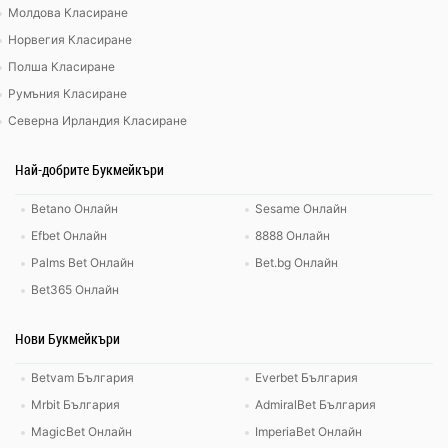
Молдова Класиране
Норвегия Класиране
Полша Класиране
Румъния Класиране
Северна Ирландия Класиране
Най-добрите Букмейкъри
Betano Онлайн
Sesame Онлайн
Efbet Онлайн
8888 Онлайн
Palms Bet Онлайн
Bet.bg Онлайн
Bet365 Онлайн
Нови Букмейкъри
Betvam България
Everbet България
Mrbit България
AdmiralBet България
MagicBet Онлайн
ImperiaBet Онлайн