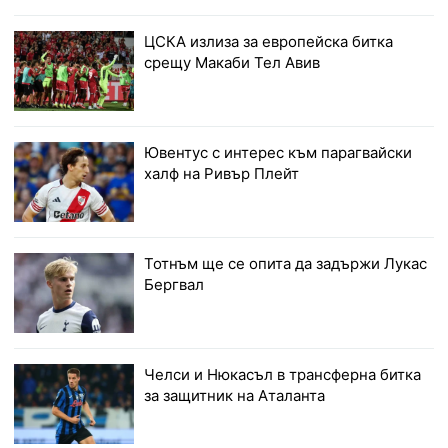
ЦСКА излиза за европейска битка
срещу Макаби Тел Авив
Ювентус с интерес към парагвайски
халф на Ривър Плейт
Тотнъм ще се опита да задържи Лукас
Бергвал
Челси и Нюкасъл в трансферна битка
за защитник на Аталанта