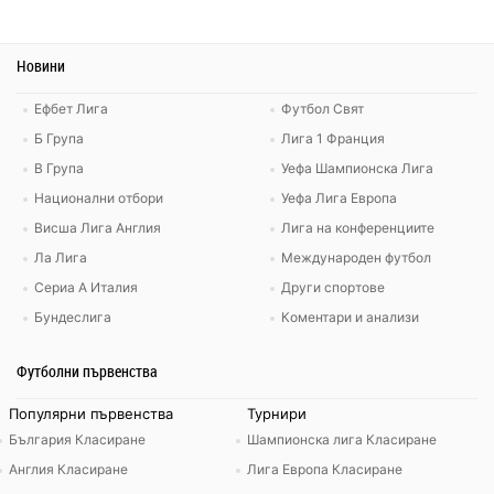
Новини
Ефбет Лига
Футбол Свят
Б Група
Лига 1 Франция
В Група
Уефа Шампионска Лига
Национални отбори
Уефа Лига Европа
Висша Лига Англия
Лига на конференциите
Ла Лига
Международен футбол
Сериа А Италия
Други спортове
Бундеслига
Коментари и анализи
Футболни първенства
Популярни първенства
Турнири
България Класиране
Шампионска лига Класиране
Англия Класиране
Лига Европа Класиране