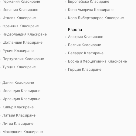
Германия Класиране
Европейско Класиране
Испания Класиране
Копа Америка Класиране
Италия Класиране
Копа Либертадорес Класиране
Франция Класиране
Европа
Нидерландия Класиране
Австрия Класиране
Шотландия Класиране
Белгия Класиране
Русия Класиране
Беларус Класиране
Португалия Класиране
Босна и Херциговина Класиране
Турция Класиране
Гърция Класиране
Дания Класиране
Исландия Класиране
Ирландия Класиране
Кипър Класиране
Латвия Класиране
Литва Класиране
Македония Класиране