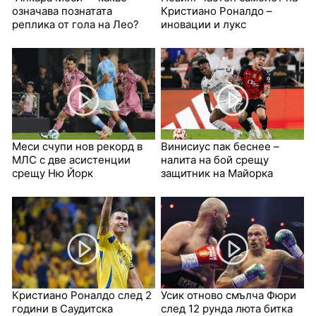
означава познатата
Кристиано Роналдо –
реплика от гола на Лео?
иновации и лукс
Меси счупи нов рекорд в
Винисиус пак беснее –
МЛС с две асистенции
налита на бой срещу
срещу Ню Йорк
защитник на Майорка
Кристиано Роналдо след 2
Усик отново смълча Фюри
години в Саудитска
след 12 рунда люта битка