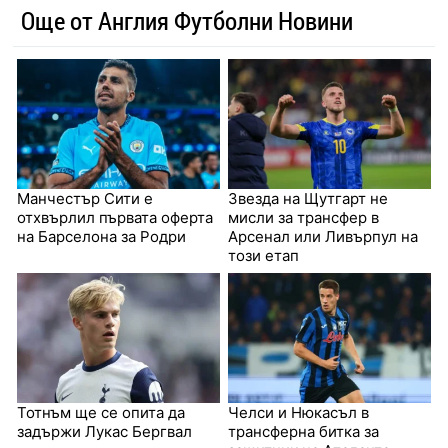
Още от Англия Футболни Новини
Манчестър Сити е
Звезда на Щутгарт не
отхвърлил първата оферта
мисли за трансфер в
на Барселона за Родри
Арсенал или Ливърпул на
този етап
Тотнъм ще се опита да
Челси и Нюкасъл в
задържи Лукас Бергвал
трансферна битка за