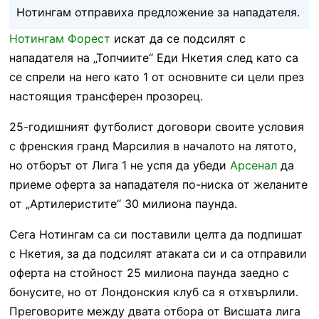
Нотингам отправиха предложение за нападателя.
Нотингам Форест
искат да се подсилят с
нападателя на „Топчиите“ Еди Нкетия след като са
се спрели на него като 1 от основните си цели през
настоящия трансферен прозорец.
25-годишният футболист договори своите условия
с френския гранд Марсилия в началото на лятото,
но отборът от Лига 1 не успя да убеди
Арсенал
да
приеме оферта за нападателя по-ниска от желаните
от „Артилеристите“ 30 милиона паунда.
Сега Нотингам са си поставили целта да подпишат
с Нкетия, за да подсилят атаката си и са отправили
оферта на стойност 25 милиона паунда заедно с
бонусите, но от Лондонския клуб са я отхвърлили.
Преговорите между двата отбора от Висшата лига