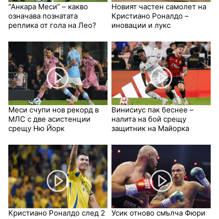
“Анкара Меси” – какво
Новият частен самолет на
означава познатата
Кристиано Роналдо –
реплика от гола на Лео?
иновации и лукс
Меси счупи нов рекорд в
Винисиус пак беснее –
МЛС с две асистенции
налита на бой срещу
срещу Ню Йорк
защитник на Майорка
Кристиано Роналдо след 2
Усик отново смълча Фюри