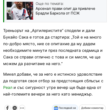
Още по темата:
Арсенал прави опит да привлече
Брадли Баркола от ПСЖ
Треньорът на „Артилеристите“ сподели и дали
Букайо Сака е готов да стартира: „Той е на много
по-добро място, ние се опитахме да му дадем
необходимите минути през последната седмица и
Сака се справи отлично с това и си мисля, че ще
можем да разчитаме на него.“
Микел добави, че за него е истинско удоволствие
да подготвя своя отбор за предстоящия сблъсък с
Реал
и със сигурност утре вечер ще бъде една от
най-големите вечери за него като мениджър.
Последвай ни
Добави коментар