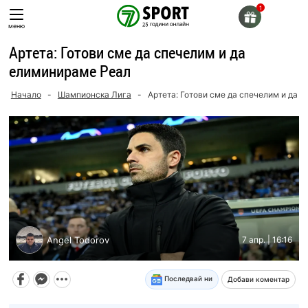
Skip
to
меню
content
Артета: Готови сме да спечелим и да
елиминираме Реал
Начало
-
Шампионска Лига
-
Артета: Готови сме да спечелим и да 
Angel Todorov
7 апр. | 16:16
Последвай ни
Добави коментар