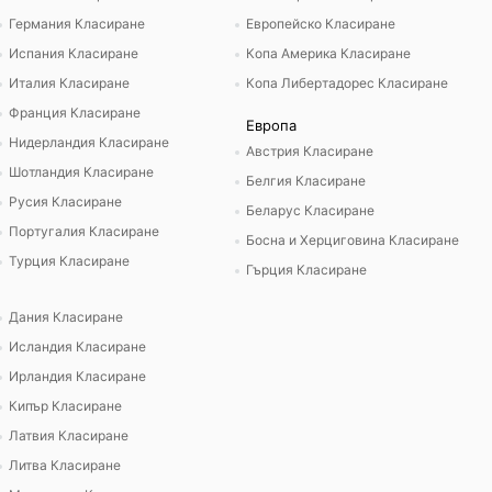
Германия Класиране
Европейско Класиране
Испания Класиране
Копа Америка Класиране
Италия Класиране
Копа Либертадорес Класиране
Франция Класиране
Европа
Нидерландия Класиране
Австрия Класиране
Шотландия Класиране
Белгия Класиране
Русия Класиране
Беларус Класиране
Португалия Класиране
Босна и Херциговина Класиране
Турция Класиране
Гърция Класиране
Дания Класиране
Исландия Класиране
Ирландия Класиране
Кипър Класиране
Латвия Класиране
Литва Класиране