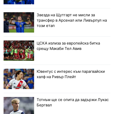
Звезда на Щутгарт не мисли за
трансфер в Арсенал или Ливърпул на
този етап
ЦСКА излиза за европейска битка
срещу Макаби Тел Авив
Ювентус с интерес към парагвайски
халф на Ривър Плейт
Тотнъм ще се опита да задържи Лукас
Бергвал