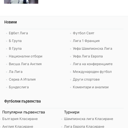
Новини
Ефбет Лига
Футбол Свят
Б Група
Лига 1 Франция
В Група
Уефа Шампионска Лига
Национални отбори
Уефа Лига Европа
Висша Лига Англия
Лига на конференциите
Ла Лига
Международен футбол
Сериа А Италия
Други спортове
Бундеслига
Коментари и анализи
Футболни първенства
Популярни първенства
Турнири
България Класиране
Шампионска лига Класиране
Англия Класиране
Лига Европа Класиране