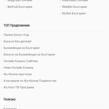
MagicBet Онлайн
ImperiaBet Онлайн
BetHub България
WebBet България
MyBet България
ТОП Предложения
Промо Бонус Код
Бонуси без депозит
Букмейкъри за България
Бонуси на Букмейкъри за България
Онлайн Казино Сайтове
Нови Онлайн Казина
Футболни прогнози
Класиране по Футболни Първенства
Футбол ТВ Програма
Полезно
Контакти