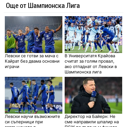
Още от Шампионска Лига
Левски се готви за мача с
В Университатя Крайова
Кайрат без двама основни
считат за голям провал,
играчи
ако отпаднат от Левски в
Шампионска лига
Левски научи възможните
Директор на Байерн: Не
си съперници при
сме направили шпалир на