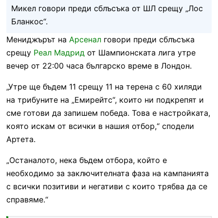
Микел говори преди сблъсъка от ШЛ срещу „Лос
Бланкос“.
Мениджърът на
Арсенал
говори преди сблъсъка
срещу
Реал Мадрид
от Шампионската лига утре
вечер от 22:00 часа българско време в Лондон.
„Утре ще бъдем 11 срещу 11 на терена с 60 хиляди
на трибуните на „Емирейтс“, които ни подкрепят и
сме готови да запишем победа. Това е настройката,
която искам от всички в нашия отбор,“ сподели
Артета.
„Останалото, нека бъдем отбора, който е
необходимо за заключителната фаза на кампанията
с всички позитиви и негативи с които трябва да се
справяме.“