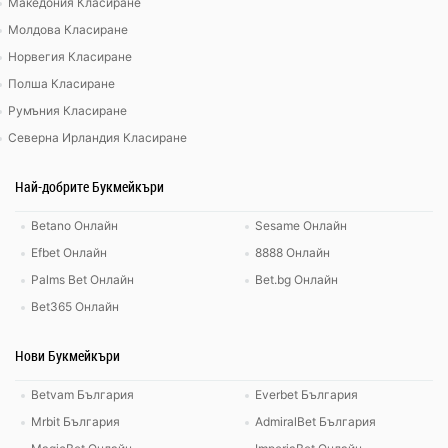
Македония Класиране
Молдова Класиране
Норвегия Класиране
Полша Класиране
Румъния Класиране
Северна Ирландия Класиране
Най-добрите Букмейкъри
Betano Онлайн
Sesame Онлайн
Efbet Онлайн
8888 Онлайн
Palms Bet Онлайн
Bet.bg Онлайн
Bet365 Онлайн
Нови Букмейкъри
Betvam България
Everbet България
Mrbit България
AdmiralBet България