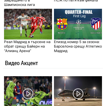
завръщането в
ПСЖ по пътя към финала
Шампионска лига
Реал Мадрид в търсене на
Епизод номер 5 за сезона:
обрат срещу Байерн на
Барселона срещу Атлетико
“Алианц Арена”
Мадрид
Видео Акцент