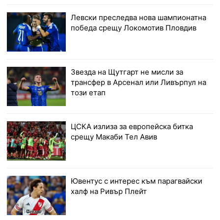
Левски преследва нова шампионатна
победа срещу Локомотив Пловдив
Звезда на Щутгарт не мисли за
трансфер в Арсенал или Ливърпул на
този етап
ЦСКА излиза за европейска битка
срещу Макаби Тел Авив
Ювентус с интерес към парагвайски
халф на Ривър Плейт