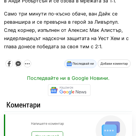
в Анди Робъртсън и се озова в мрежата за 1:1.
Само три минути по-късно обаче, ван Дайк се
реваншира и се превърна в герой за Ливърпул.
След корнер, изпълнен от Алексис Мак Алистър,
нидерландецът надскочи защитата на Уест Хем и с
глава донесе победата за своя тим с 2:1.
Последвай ни
Добави коментар
Последвайте ни в Google Новини.
Коментари
Напишете коментар