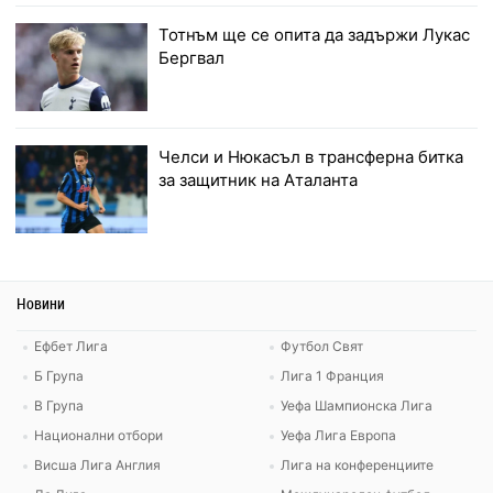
Тотнъм ще се опита да задържи Лукас
Бергвал
Челси и Нюкасъл в трансферна битка
за защитник на Аталанта
Новини
Ефбет Лига
Футбол Свят
Б Група
Лига 1 Франция
В Група
Уефа Шампионска Лига
Национални отбори
Уефа Лига Европа
Висша Лига Англия
Лига на конференциите