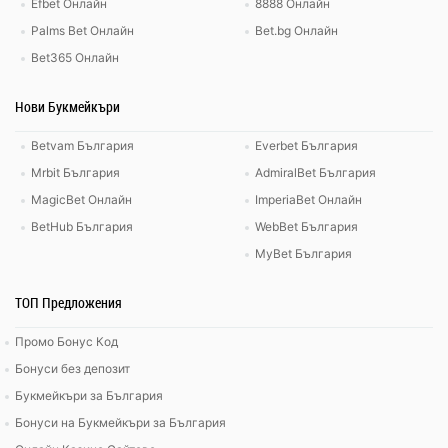
Efbet Онлайн
8888 Онлайн
Palms Bet Онлайн
Bet.bg Онлайн
Bet365 Онлайн
Нови Букмейкъри
Betvam България
Everbet България
Mrbit България
AdmiralBet България
MagicBet Онлайн
ImperiaBet Онлайн
BetHub България
WebBet България
MyBet България
ТОП Предложения
Промо Бонус Код
Бонуси без депозит
Букмейкъри за България
Бонуси на Букмейкъри за България