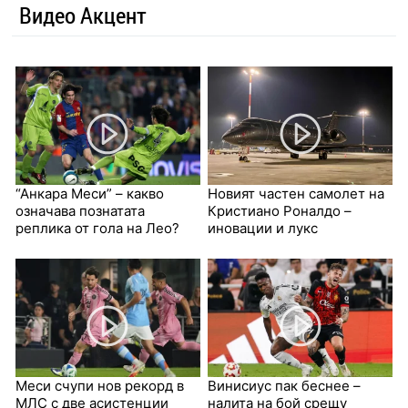
Видео Акцент
“Анкара Меси” – какво
Новият частен самолет на
означава познатата
Кристиано Роналдо –
реплика от гола на Лео?
иновации и лукс
Меси счупи нов рекорд в
Винисиус пак беснее –
МЛС с две асистенции
налита на бой срещу