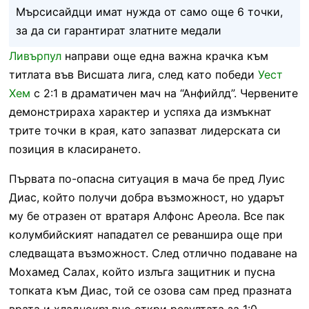
Мърсисайдци имат нужда от само още 6 точки,
за да си гарантират златните медали
Ливърпул
направи още една важна крачка към
титлата във Висшата лига, след като победи
Уест
Хем
с 2:1 в драматичен мач на “Анфийлд”. Червените
демонстрираха характер и успяха да измъкнат
трите точки в края, като запазват лидерската си
позиция в класирането.
Първата по-опасна ситуация в мача бе пред Луис
Диас, който получи добра възможност, но ударът
му бе отразен от вратаря Алфонс Ареола. Все пак
колумбийският нападател се реваншира още при
следващата възможност. След отлично подаване на
Мохамед Салах, който излъга защитник и пусна
топката към Диас, той се озова сам пред празната
врата и хладнокръвно откри резултата за 1:0.