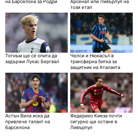
на Барселона за Родри
Арсенал или Ливърпул на
този етап
Тотнъм ще се опита да
Челси и Нюкасъл в
задържи Лукас Бергвал
трансферна битка за
защитник на Аталанта
Астън Вила иска да
Федерико Киеза почти
привлече талант на
сигурно ще остане в
Барселона
Ливърпул