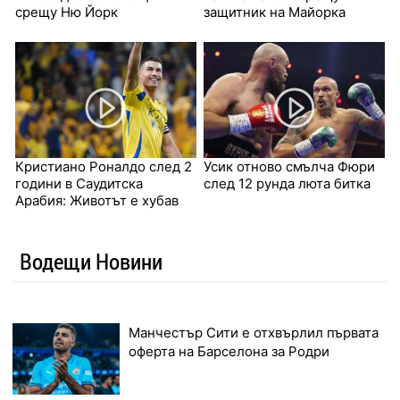
срещу Ню Йорк
защитник на Майорка
Кристиано Роналдо след 2
Усик отново смълча Фюри
години в Саудитска
след 12 рунда люта битка
Арабия: Животът е хубав
Водещи Новини
Манчестър Сити е отхвърлил първата
оферта на Барселона за Родри