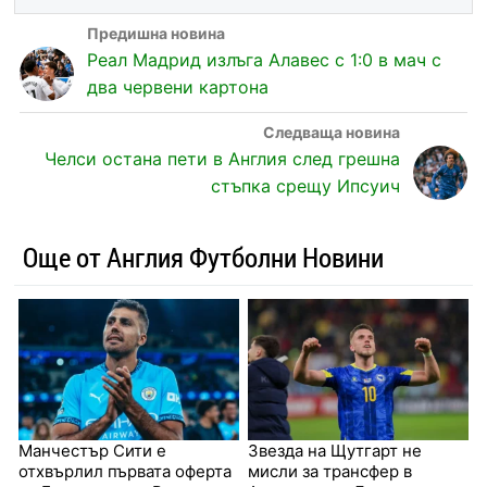
Реал Мадрид излъга Алавес с 1:0 в мач с
два червени картона
Челси остана пети в Англия след грешна
стъпка срещу Ипсуич
Още от Англия Футболни Новини
Манчестър Сити е
Звезда на Щутгарт не
отхвърлил първата оферта
мисли за трансфер в