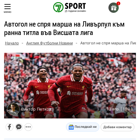
Skip
to
меню
content
Автогол не спря марша на Ливърпул към
ранна титла във Висшата лига
Начало
-
Англия Футболни Новини
-
Автогол не спря марша на Ливъ
Виктор Петков
13 апр. | 18:03
Последвай ни
Добави коментар