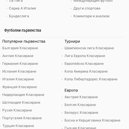
Ла Лига
Международен футбол
Сериа А Италия
Други спортове
Бундеслига
Коментари и анализи
Футболни първенства
Популярни първенства
Турнири
България Класиране
Шампионска лига Класиране
Англия Класиране
Лига Европа Класиране
Германия Класиране
Европейско Класиране
Испания Класиране
Копа Америка Класиране
Италия Класиране
Копа Либертадорес Класиране
Франция Класиране
Европа
Нидерландия Класиране
Австрия Класиране
Шотландия Класиране
Белгия Класиране
Русия Класиране
Беларус Класиране
Португалия Класиране
Босна и Херциговина Класиране
Турция Класиране
Гърция Класиране