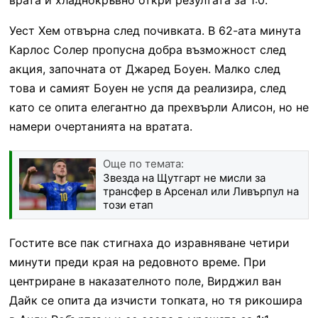
Уест Хем отвърна след почивката. В 62-ата минута
Карлос Солер пропусна добра възможност след
акция, започната от Джаред Боуен. Малко след
това и самият Боуен не успя да реализира, след
като се опита елегантно да прехвърли Алисон, но не
намери очертанията на вратата.
Още по темата:
Звезда на Щутгарт не мисли за
трансфер в Арсенал или Ливърпул на
този етап
Гостите все пак стигнаха до изравняване четири
минути преди края на редовното време. При
центриране в наказателното поле, Вирджил ван
Дайк се опита да изчисти топката, но тя рикошира