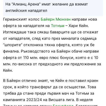
На "Алианц Арена" имат желание да вземат
английския нападател
Германският колос
Байерн Мюнхен
направи нова
оферта за нападателя на
Тотнъм
– Хари Кейн.
Изглеждаше така сякаш баварците ще се откажат
от нападателя, след като през миналата седмица
“шпорите” отклониха тяхна оферта, която уж бе
финална. Ръководството на Байерн обаче направи
оферта от 110 млн. евро плюс бонуси, която е с 10
млн. по-висока от предходното им предложение за
Кейн.
В Байерн отлично знаят, че Кейн е поставил краен
срок, в който трансферът да се осъществи. Това
трябва да стане преди първия мач на Тотнъм за
кампанията 2023/24 на Висшата лига. В неделя
Тотнъм се изправя срещу
Брентфорд
. Баварският