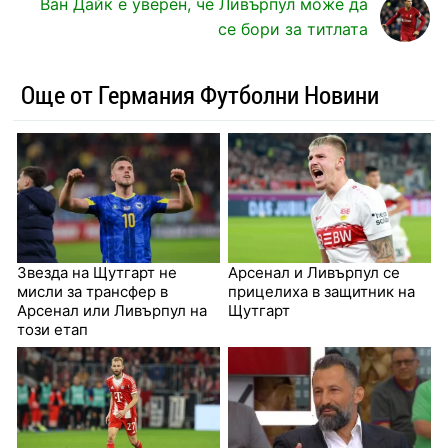
Ван Дайк е уверен, че Ливърпул може да
се бори за титлата
Още от Германия Футболни Новини
Звезда на Щутгарт не
Арсенал и Ливърпул се
мисли за трансфер в
прицелиха в защитник на
Арсенал или Ливърпул на
Щутгарт
този етап