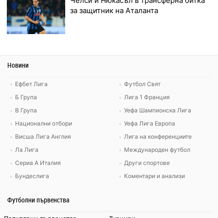
Челси и Нюкасъл в трансферна битка
за защитник на Аталанта
Новини
Ефбет Лига
Футбол Свят
Б Група
Лига 1 Франция
В Група
Уефа Шампионска Лига
Национални отбори
Уефа Лига Европа
Висша Лига Англия
Лига на конференциите
Ла Лига
Международен футбол
Сериа А Италия
Други спортове
Бундеслига
Коментари и анализи
Футболни първенства