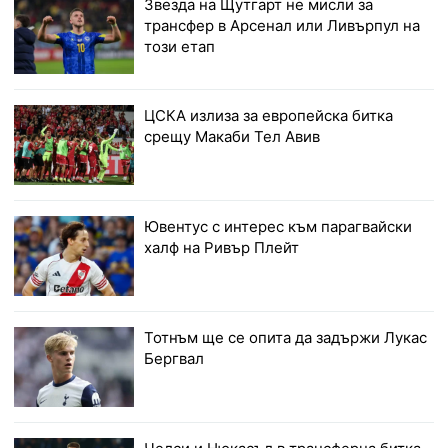
Звезда на Щутгарт не мисли за
трансфер в Арсенал или Ливърпул на
този етап
ЦСКА излиза за европейска битка
срещу Макаби Тел Авив
Ювентус с интерес към парагвайски
халф на Ривър Плейт
Тотнъм ще се опита да задържи Лукас
Бергвал