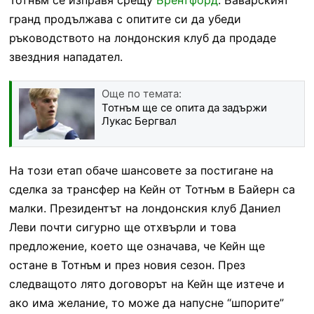
гранд продължава с опитите си да убеди
ръководството на лондонския клуб да продаде
звездния нападател.
Още по темата:
Тотнъм ще се опита да задържи
Лукас Бергвал
На този етап обаче шансовете за постигане на
сделка за трансфер на Кейн от Тотнъм в Байерн са
малки. Президентът на лондонския клуб Даниел
Леви почти сигурно ще отхвърли и това
предложение, което ще означава, че Кейн ще
остане в Тотнъм и през новия сезон. През
следващото лято договорът на Кейн ще изтече и
ако има желание, то може да напусне “шпорите”