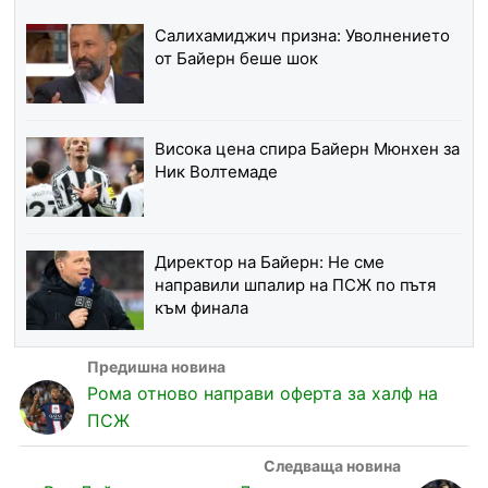
Салихамиджич призна: Уволнението
от Байерн беше шок
Висока цена спира Байерн Мюнхен за
Ник Волтемаде
Директор на Байерн: Не сме
направили шпалир на ПСЖ по пътя
към финала
Рома отново направи оферта за халф на
ПСЖ