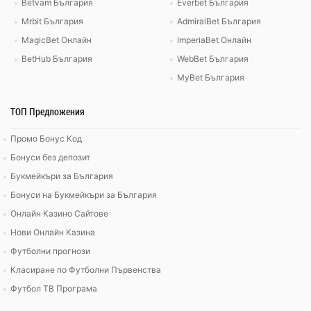
Betvam България
Everbet България
Mrbit България
AdmiralBet България
MagicBet Онлайн
ImperiaBet Онлайн
BetHub България
WebBet България
MyBet България
ТОП Предложения
Промо Бонус Код
Бонуси без депозит
Букмейкъри за България
Бонуси на Букмейкъри за България
Онлайн Казино Сайтове
Нови Онлайн Казина
Футболни прогнози
Класиране по Футболни Първенства
Футбол ТВ Програма