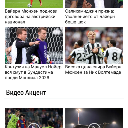
Байерн Мюнхен поднови
Салихамиджич призна:
договора на австрийски
Уволнението от Байерн
национал
беше шок
Контузия на Мануел Нойер
Висока цена спира Байерн
вся смут в Бундестима
Мюнхен за Ник Волтемаде
преди Мондиал 2026
Видео Акцент