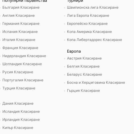
Популярни първенства
Турнири
България Класиране
Шампионска лига Класиране
Англия Класиране
Лига Европа Класиране
Германия Класиране
Европейско Класиране
Испания Класиране
Копа Америка Класиране
Италия Класиране
Копа Либертадорес Класиране
Франция Класиране
Европа
Нидерландия Класиране
Австрия Класиране
Шотландия Класиране
Белгия Класиране
Русия Класиране
Беларус Класиране
Португалия Класиране
Босна и Херциговина Класиране
Турция Класиране
Гърция Класиране
Дания Класиране
Исландия Класиране
Ирландия Класиране
Кипър Класиране