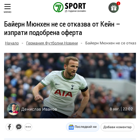
Skip
to
меню
content
Байерн Мюнхен не се отказва от Кейн –
изпрати подобрена оферта
Начало
-
Германия Футболни Новини
-
Байерн Мюнхен не се отказва
Денислав Иванов
8 авг. | 22:02
Последвай ни
Добави коментар