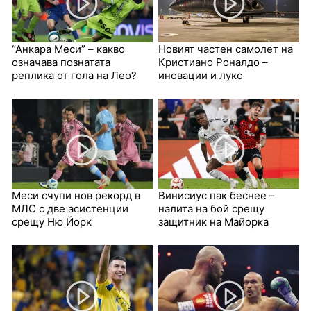
“Анкара Меси” – какво
Новият частен самолет на
означава познатата
Кристиано Роналдо –
реплика от гола на Лео?
иновации и лукс
Меси счупи нов рекорд в
Винисиус пак беснее –
МЛС с две асистенции
налита на бой срещу
срещу Ню Йорк
защитник на Майорка