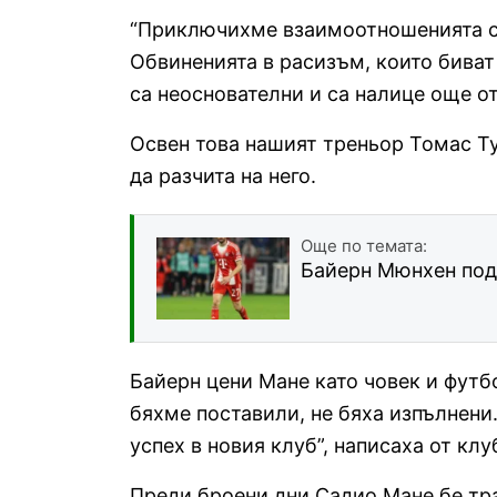
“Приключихме взаимоотношенията си
Обвиненията в расизъм, които биват
са неоснователни и са налице още от
Освен това нашият треньор Томас Тух
да разчита на него.
Още по темата:
Байерн Мюнхен под
Байерн цени Мане като човек и футб
бяхме поставили, не бяха изпълнени
успех в новия клуб”, написаха от клу
Преди броени дни Садио Мане бе тр