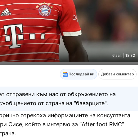
6 авг. | 18:32
Последвай ни
Добави коментар
ат отправени към нас от обкръжението на
съобщението от страна на "баварците".
орично отрекоха информациите на консултанта
и Сисе, който в интервю за “After foot RMC”
грача.