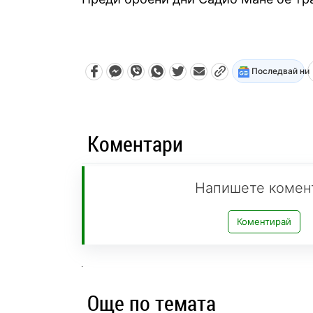
Последвай ни
Коментари
Напишете комен
Коментирай
Още по темата