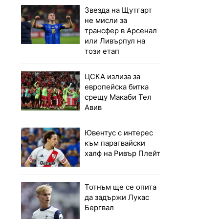
Звезда на Щутгарт
не мисли за
трансфер в Арсенал
или Ливърпул на
този етап
ЦСКА излиза за
европейска битка
срещу Макаби Тел
Авив
Ювентус с интерес
към парагвайски
халф на Ривър Плейт
Тотнъм ще се опита
да задържи Лукас
Бергвал