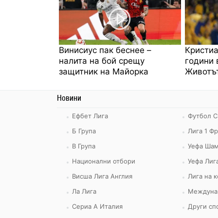
Винисиус пак беснее –
Кристиа
налита на бой срещу
години 
защитник на Майорка
Животът
Новини
Ефбет Лига
Футбол С
Б Група
Лига 1 Ф
В Група
Уефа Шам
Национални отбори
Уефа Лиг
Висша Лига Англия
Лига на 
Ла Лига
Междуна
Сериа А Италия
Други сп