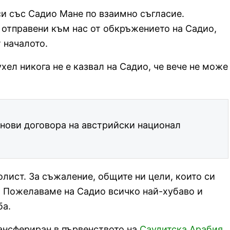
 със Садио Мане по взаимно съгласие.
 отправени към нас от обкръжението на Садио,
 началото.
ел никога не е казвал на Садио, че вече не може
нови договора на австрийски национал
олист. За съжаление, общите ни цели, които си
. Пожелаваме на Садио всичко най-хубаво и
ба.
ансфериран в първенството на
Саудитска Арабия
.