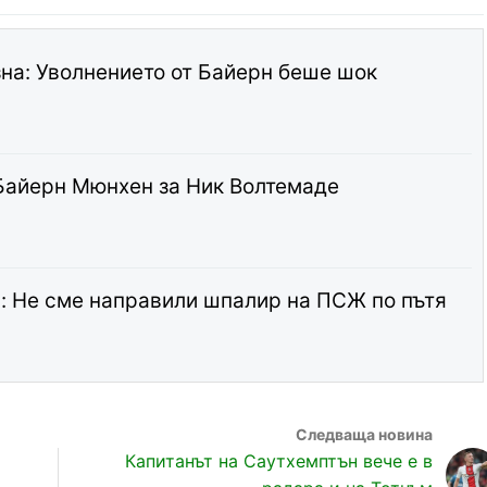
а: Уволнението от Байерн беше шок
Байерн Мюнхен за Ник Волтемаде
: Не сме направили шпалир на ПСЖ по пътя
Капитанът на Саутхемптън вече е в