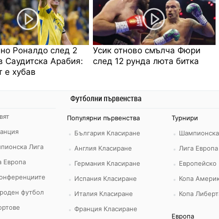
но Роналдо след 2
Усик отново смълча Фюри
в Саудитска Арабия:
след 12 рунда люта битка
 е хубав
Футболни първенства
вят
Популярни първенства
Турнири
ранция
България Класиране
Шампионска
пионска Лига
Англия Класиране
Лига Европа
а Европа
Германия Класиране
Европейско
конференциите
Испания Класиране
Копа Америк
роден футбол
Италия Класиране
Копа Либерт
ортове
Франция Класиране
Европа