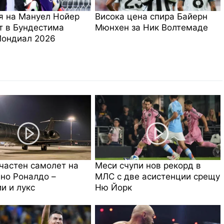
я на Мануел Нойер
Висока цена спира Байерн
т в Бундестима
Мюнхен за Ник Волтемаде
Мондиал 2026
частен самолет на
Меси счупи нов рекорд в
но Роналдо –
МЛС с две асистенции срещу
и и лукс
Ню Йорк