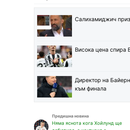
Салихамиджич призн
Висока цена спира 
Директор на Байерн
към финала
Няма яснота кога Хойлунд ще