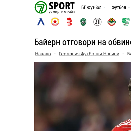
Skip
БГ Футбол
Футбол
to
content
Байерн отговори на обвин
Начало
-
Германия Футболни Новини
-
Б