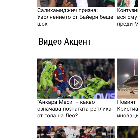
Салихамиджич призна:
Контузи
Уволнението от Байерн беше
вся сму
шок
преди 
Видео Акцент
“Анкара Меси” – какво
Новият 
означава познатата реплика
Кристиа
от гола на Лео?
иноваци