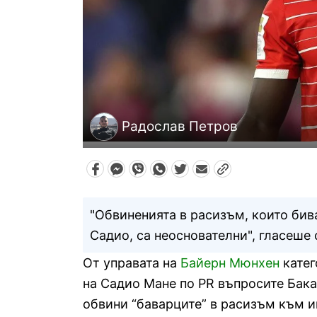
Радослав Петров
"Обвиненията в расизъм, които бив
Садио, са неоснователни", гласеше 
От управата на
Байерн Мюнхен
катег
на Садио Мане по PR въпросите Бакар
обвини “баварците” в расизъм към и