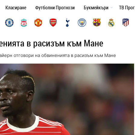
Класиране
Футболни Прогнози
Букмейкъри
ТВ Про
енията в расизъм към Мане
айерн отговори на обвиненията в расизъм към Мане