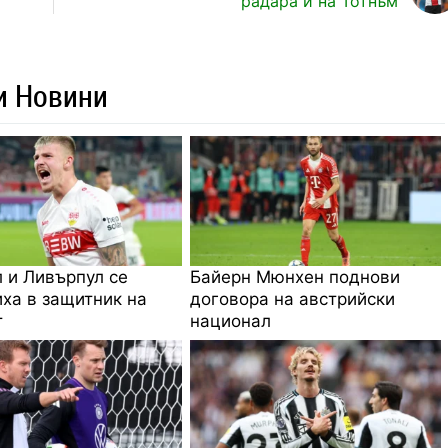
радара и на Тотнъм
и Новини
 и Ливърпул се
Байерн Мюнхен поднови
ха в защитник на
договора на австрийски
т
национал