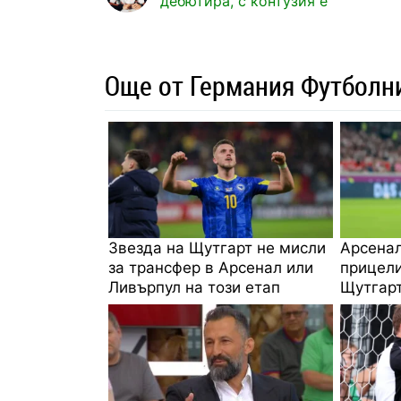
дебютира, с контузия е
Още от Германия Футболн
Звезда на Щутгарт не мисли
Арсенал
за трансфер в Арсенал или
прицели
Ливърпул на този етап
Щутгар