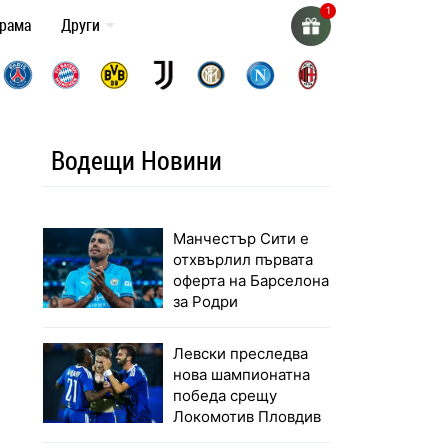
грама
Други
Водещи Новини
Манчестър Сити е
отхвърлил първата
оферта на Барселона
за Родри
Левски преследва
нова шампионатна
победа срещу
Локомотив Пловдив