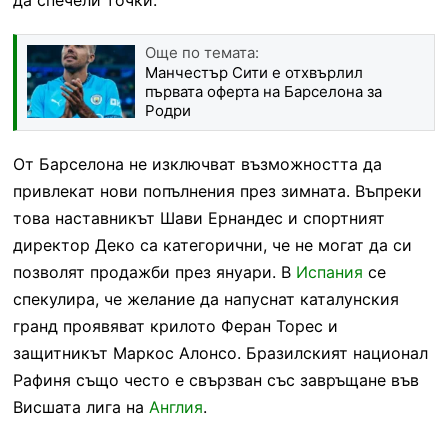
Още по темата:
Манчестър Сити е отхвърлил
първата оферта на Барселона за
Родри
От Барселона не изключват възможността да
привлекат нови попълнения през зимната. Въпреки
това наставникът Шави Ернандес и спортният
директор Деко са категорични, че не могат да си
позволят продажби през януари. В
Испания
се
спекулира, че желание да напуснат каталунския
гранд проявяват крилото Феран Торес и
защитникът Маркос Алонсо. Бразилският национал
Рафиня също често е свързван със завръщане във
Висшата лига на
Англия
.