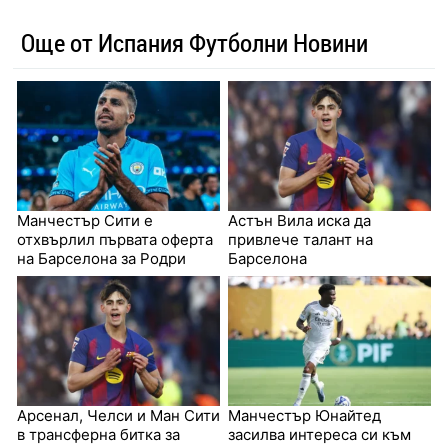
Още от Испания Футболни Новини
Манчестър Сити е
Астън Вила иска да
отхвърлил първата оферта
привлече талант на
на Барселона за Родри
Барселона
Арсенал, Челси и Ман Сити
Манчестър Юнайтед
в трансферна битка за
засилва интереса си към