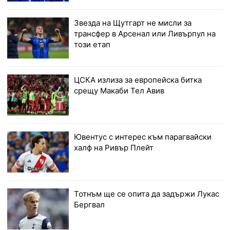
Звезда на Щутгарт не мисли за
трансфер в Арсенал или Ливърпул на
този етап
ЦСКА излиза за европейска битка
срещу Макаби Тел Авив
Ювентус с интерес към парагвайски
халф на Ривър Плейт
Тотнъм ще се опита да задържи Лукас
Бергвал