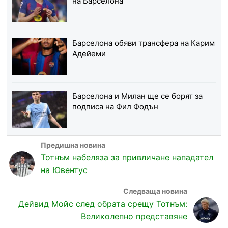
на Барселона
Барселона обяви трансфера на Карим
Адейеми
Барселона и Милан ще се борят за
подписа на Фил Фодън
Тотнъм набеляза за привличане нападател
на Ювентус
Дейвид Мойс след обрата срещу Тотнъм:
Великолепно представяне