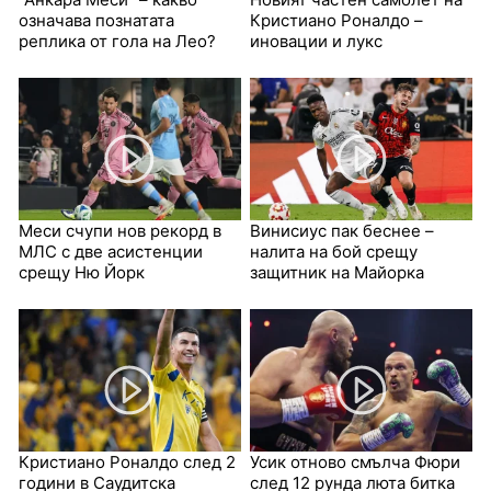
означава познатата
Кристиано Роналдо –
реплика от гола на Лео?
иновации и лукс
Меси счупи нов рекорд в
Винисиус пак беснее –
МЛС с две асистенции
налита на бой срещу
срещу Ню Йорк
защитник на Майорка
Кристиано Роналдо след 2
Усик отново смълча Фюри
години в Саудитска
след 12 рунда люта битка