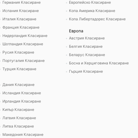
Германия Класиране
Европейско Класиране
Испания Класиране
Копа Америка Класиране
Италия Класиране
Копа Либертадорес Класиране
Франция Класиране
Европа
Нидерландия Класиране
Австрия Класиране
Шотландия Класиране
Белгия Класиране
Русия Класиране
Беларус Класиране
Португалия Класиране
Босна и Херциговина Класиране
Турция Класиране
Гърция Класиране
Дания Класиране
Исландия Класиране
Ирландия Класиране
Кипър Класиране
Латвия Класиране
Литва Класиране
Македония Класиране