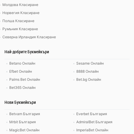
Молдова Класиране
Норвегия Класиране
Полша Класиране
Румъния Класиране
Северна Ирландия Класиране
Най-добрите Букмейкъри
Betano Онлайн
Sesame Онлайн
Efbet Онлайн
8888 Онлайн
Palms Bet Онлайн
Bet.bg Онлайн
Bet365 Онлайн
Нови Букмейкъри
Betvam България
Everbet България
Mrbit България
AdmiralBet България
MagicBet Онлайн
ImperiaBet Онлайн