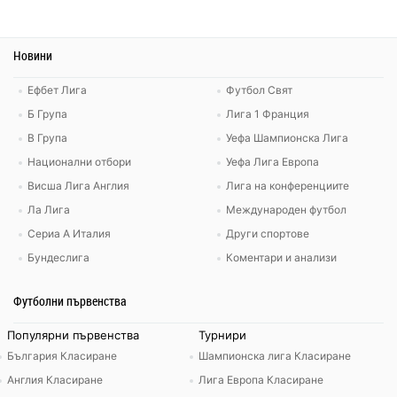
Новини
Ефбет Лига
Футбол Свят
Б Група
Лига 1 Франция
В Група
Уефа Шампионска Лига
Национални отбори
Уефа Лига Европа
Висша Лига Англия
Лига на конференциите
Ла Лига
Международен футбол
Сериа А Италия
Други спортове
Бундеслига
Коментари и анализи
Футболни първенства
Популярни първенства
Турнири
България Класиране
Шампионска лига Класиране
Англия Класиране
Лига Европа Класиране