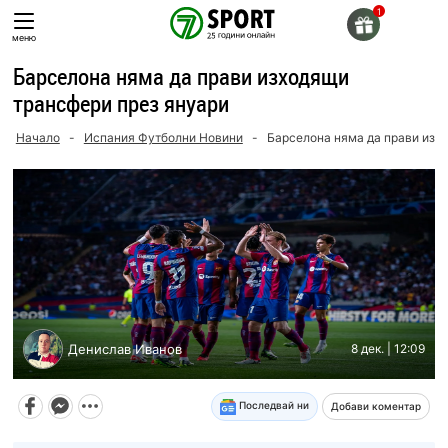
Skip
to
меню
content
Барселона няма да прави изходящи
трансфери през януари
Начало
-
Испания Футболни Новини
-
Барселона няма да прави изх
Денислав Иванов
8 дек. | 12:09
Последвай ни
Добави коментар