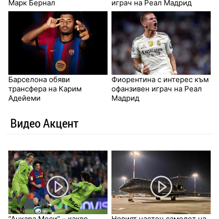
Марк Бернал
играч на Реал Мадрид
Барселона обяви
Фиорентина с интерес към
трансфера на Карим
офанзивен играч на Реал
Адейеми
Мадрид
Видео Акцент
“Анкара Меси” – какво
Новият частен самолет на