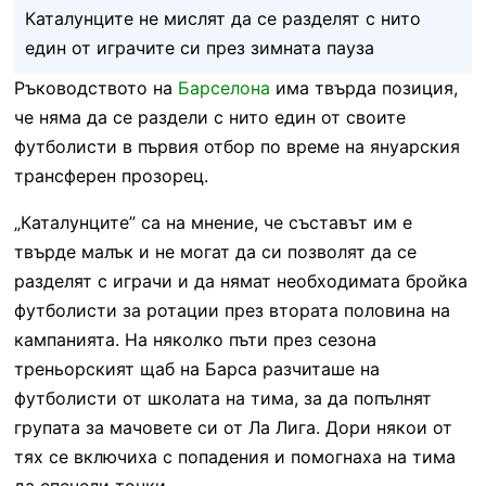
Каталунците не мислят да се разделят с нито
един от играчите си през зимната пауза
Ръководството на
Барселона
има твърда позиция,
че няма да се раздели с нито един от своите
футболисти в първия отбор по време на януарския
трансферен прозорец.
„Каталунците” са на мнение, че съставът им е
твърде малък и не могат да си позволят да се
разделят с играчи и да нямат необходимата бройка
футболисти за ротации през втората половина на
кампанията. На няколко пъти през сезона
треньорският щаб на Барса разчиташе на
футболисти от школата на тима, за да попълнят
групата за мачовете си от Ла Лига. Дори някои от
тях се включиха с попадения и помогнаха на тима
да спечели точки.