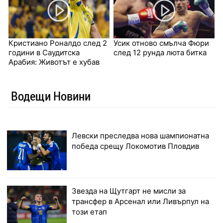
Кристиано Роналдо след 2
Усик отново смълча Фюри
години в Саудитска
след 12 рунда люта битка
Арабия: Животът е хубав
Водещи Новини
Левски преследва нова шампионатна
победа срещу Локомотив Пловдив
Звезда на Щутгарт не мисли за
трансфер в Арсенал или Ливърпул на
този етап