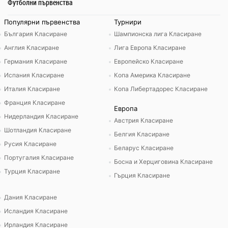
Футболни първенства
Популярни първенства
Турнири
България Класиране
Шампионска лига Класиране
Англия Класиране
Лига Европа Класиране
Германия Класиране
Европейско Класиране
Испания Класиране
Копа Америка Класиране
Италия Класиране
Копа Либертадорес Класиране
Франция Класиране
Европа
Нидерландия Класиране
Австрия Класиране
Шотландия Класиране
Белгия Класиране
Русия Класиране
Беларус Класиране
Португалия Класиране
Босна и Херциговина Класиране
Турция Класиране
Гърция Класиране
Дания Класиране
Исландия Класиране
Ирландия Класиране