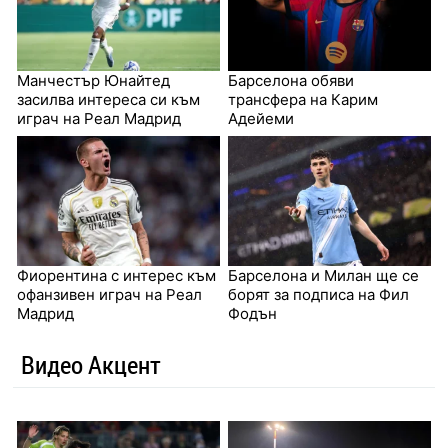
Манчестър Юнайтед
Барселона обяви
засилва интереса си към
трансфера на Карим
играч на Реал Мадрид
Адейеми
Фиорентина с интерес към
Барселона и Милан ще се
офанзивен играч на Реал
борят за подписа на Фил
Мадрид
Фодън
Видео Акцент