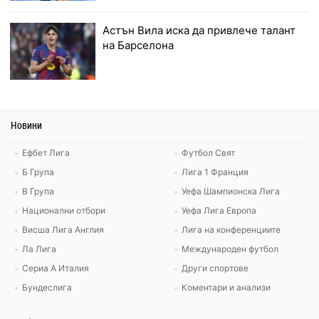
Астън Вила иска да привлече талант
на Барселона
Новини
Ефбет Лига
Футбол Свят
Б Група
Лига 1 Франция
В Група
Уефа Шампионска Лига
Национални отбори
Уефа Лига Европа
Висша Лига Англия
Лига на конференциите
Ла Лига
Международен футбол
Сериа А Италия
Други спортове
Бундеслига
Коментари и анализи