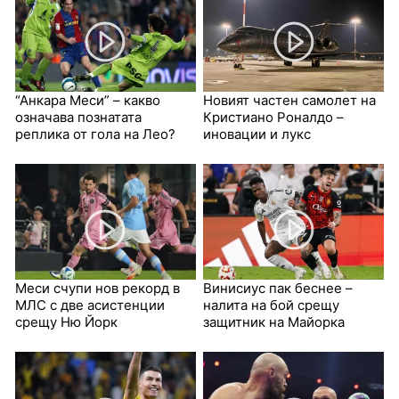
“Анкара Меси” – какво
Новият частен самолет на
означава познатата
Кристиано Роналдо –
реплика от гола на Лео?
иновации и лукс
Меси счупи нов рекорд в
Винисиус пак беснее –
МЛС с две асистенции
налита на бой срещу
срещу Ню Йорк
защитник на Майорка