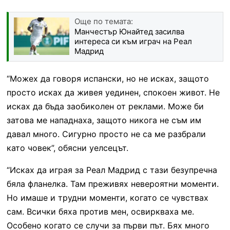
Още по темата:
Манчестър Юнайтед засилва
интереса си към играч на Реал
Мадрид
“Можех да говоря испански, но не исках, защото
просто исках да живея уединен, спокоен живот. Не
исках да бъда заобиколен от реклами. Може би
затова ме нападнаха, защото никога не съм им
давал много. Сигурно просто не са ме разбрали
като човек”, обясни уелсецът.
“Исках да играя за Реал Мадрид с тази безупречна
бяла фланелка. Там преживях невероятни моменти.
Но имаше и трудни моменти, когато се чувствах
сам. Всички бяха против мен, освиркваха ме.
Особено когато се случи за първи път. Бях много