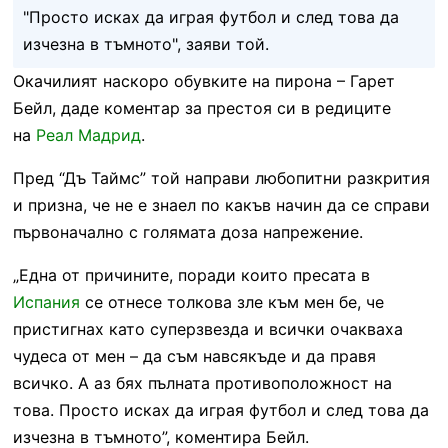
"Просто исках да играя футбол и след това да
изчезна в тъмното", заяви той.
Окачилият наскоро обувките на пирона – Гарет
Бейл, даде коментар за престоя си в редиците
на
Реал Мадрид
.
Пред “Дъ Таймс” той направи любопитни разкрития
и призна, че не е знаел по какъв начин да се справи
първоначално с голямата доза напрежение.
„Една от причините, поради които пресата в
Испания
се отнесе толкова зле към мен бе, че
пристигнах като суперзвезда и всички очакваха
чудеса от мен – да съм навсякъде и да правя
всичко. А аз бях пълната противоположност на
това. Просто исках да играя футбол и след това да
изчезна в тъмното”, коментира Бейл.