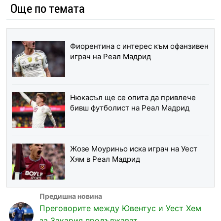
Още по темата
Фиорентина с интерес към офанзивен
играч на Реал Мадрид
Нюкасъл ще се опита да привлече
бивш футболист на Реал Мадрид
Жозе Моуриньо иска играч на Уест
Хям в Реал Мадрид
Преговорите между Ювентус и Уест Хем
за Закария продължават