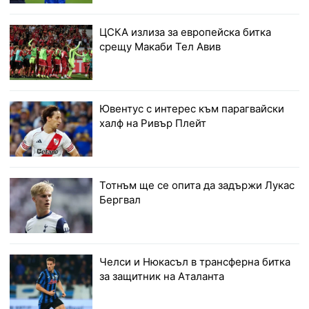
ЦСКА излиза за европейска битка
срещу Макаби Тел Авив
Ювентус с интерес към парагвайски
халф на Ривър Плейт
Тотнъм ще се опита да задържи Лукас
Бергвал
Челси и Нюкасъл в трансферна битка
за защитник на Аталанта