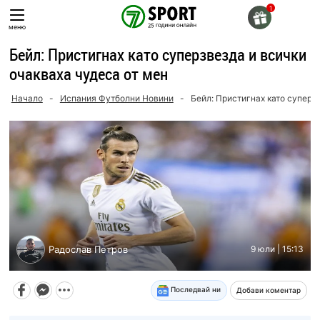
Skip
to
меню
content
Бейл: Пристигнах като суперзвезда и всички
очакваха чудеса от мен
Начало
-
Испания Футболни Новини
-
Бейл: Пристигнах като суперз
Радослав Петров
9 юли | 15:13
Последвай ни
Добави коментар