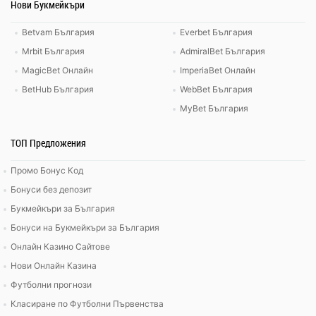
Нови Букмейкъри
Betvam България
Everbet България
Mrbit България
AdmiralBet България
MagicBet Онлайн
ImperiaBet Онлайн
BetHub България
WebBet България
MyBet България
ТОП Предложения
Промо Бонус Код
Бонуси без депозит
Букмейкъри за България
Бонуси на Букмейкъри за България
Онлайн Казино Сайтове
Нови Онлайн Казина
Футболни прогнози
Класиране по Футболни Първенства