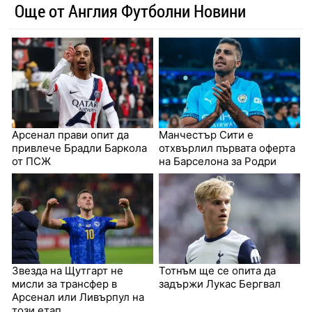
Още от Англия Футболни Новини
Арсенал прави опит да
Манчестър Сити е
привлече Брадли Баркола
отхвърлил първата оферта
от ПСЖ
на Барселона за Родри
Звезда на Щутгарт не
Тотнъм ще се опита да
мисли за трансфер в
задържи Лукас Бергвал
Арсенал или Ливърпул на
този етап