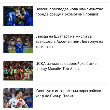
Левски преследва нова шампионатна
победа срещу Локомотив Пловдив
Звезда на Щутгарт не мисли за
трансфер в Арсенал или Ливърпул на
този етап
ЦСКА излиза за европейска битка
срещу Макаби Тел Авив
Ювентус с интерес към парагвайски
халф на Ривър Плейт