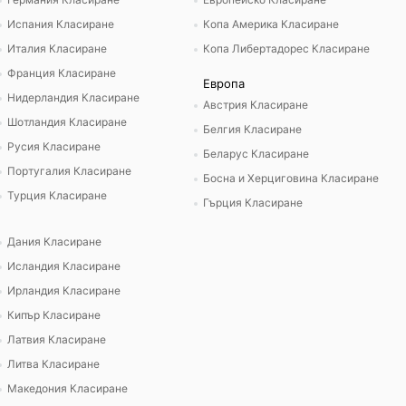
Испания Класиране
Копа Америка Класиране
Италия Класиране
Копа Либертадорес Класиране
Франция Класиране
Европа
Нидерландия Класиране
Австрия Класиране
Шотландия Класиране
Белгия Класиране
Русия Класиране
Беларус Класиране
Португалия Класиране
Босна и Херциговина Класиране
Турция Класиране
Гърция Класиране
Дания Класиране
Исландия Класиране
Ирландия Класиране
Кипър Класиране
Латвия Класиране
Литва Класиране
Македония Класиране