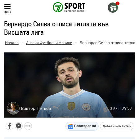
Skip
to
меню
content
Бернардо Силва отписа титлата във
Висшата лига
Начало
-
Англия Футболни Новини
-
Бернардо Силва отписа титлата
Виктор Петков
3 ян. | 09:53
Последвай ни
Добави коментар