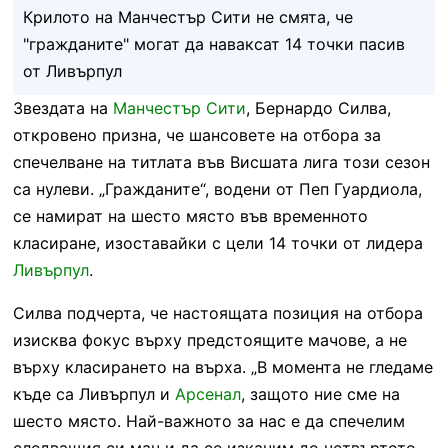
Крилото на Манчестър Сити не смята, че
"гражданите" могат да наваксат 14 точки пасив
от Ливърпул
Звездата на
Манчестър Сити
, Бернардо Силва,
откровено призна, че шансовете на отбора за
спечелване на титлата във Висшата лига този сезон
са нулеви. „Гражданите“, водени от Пеп Гуардиола,
се намират на шесто място във временното
класиране, изоставайки с цели 14 точки от лидера
Ливърпул
.
Силва подчерта, че настоящата позиция на отбора
изисква фокус върху предстоящите мачове, а не
върху класирането на върха. „В момента не гледаме
къде са Ливърпул и
Арсенал
, защото ние сме на
шесто място. Най-важното за нас е да спечелим
следващия си мач и да се изкачим до четвъртото