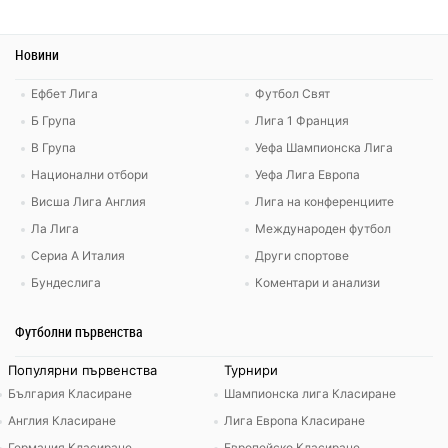
Новини
Ефбет Лига
Футбол Свят
Б Група
Лига 1 Франция
В Група
Уефа Шампионска Лига
Национални отбори
Уефа Лига Европа
Висша Лига Англия
Лига на конференциите
Ла Лига
Международен футбол
Сериа А Италия
Други спортове
Бундеслига
Коментари и анализи
Футболни първенства
Популярни първенства
Турнири
България Класиране
Шампионска лига Класиране
Англия Класиране
Лига Европа Класиране
Германия Класиране
Европейско Класиране