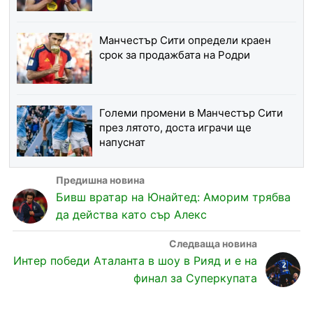
Манчестър Сити определи краен
срок за продажбата на Родри
Големи промени в Манчестър Сити
през лятото, доста играчи ще
напуснат
Бивш вратар на Юнайтед: Аморим трябва
да действа като сър Алекс
Интер победи Аталанта в шоу в Рияд и е на
финал за Суперкупата