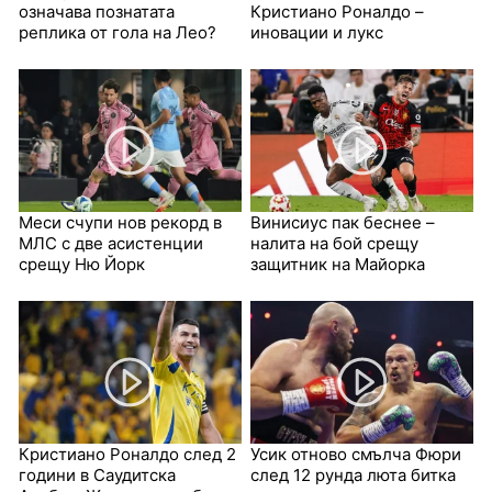
означава познатата
Кристиано Роналдо –
реплика от гола на Лео?
иновации и лукс
Меси счупи нов рекорд в
Винисиус пак беснее –
МЛС с две асистенции
налита на бой срещу
срещу Ню Йорк
защитник на Майорка
Кристиано Роналдо след 2
Усик отново смълча Фюри
години в Саудитска
след 12 рунда люта битка