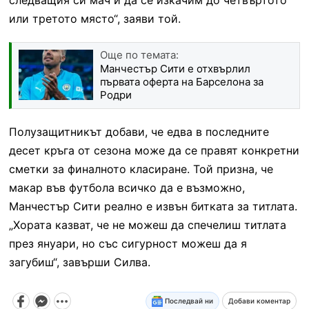
или третото място“, заяви той.
Още по темата:
Манчестър Сити е отхвърлил
първата оферта на Барселона за
Родри
Полузащитникът добави, че едва в последните
десет кръга от сезона може да се правят конкретни
сметки за финалното класиране. Той призна, че
макар във футбола всичко да е възможно,
Манчестър Сити реално е извън битката за титлата.
„Хората казват, че не можеш да спечелиш титлата
през януари, но със сигурност можеш да я
загубиш“, завърши Силва.
Последвай ни
Добави коментар