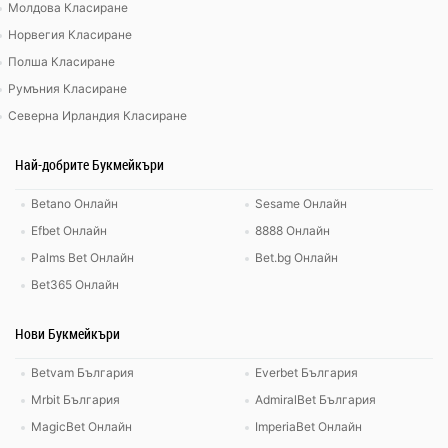
Молдова Класиране
Норвегия Класиране
Полша Класиране
Румъния Класиране
Северна Ирландия Класиране
Най-добрите Букмейкъри
Betano Онлайн
Sesame Онлайн
Efbet Онлайн
8888 Онлайн
Palms Bet Онлайн
Bet.bg Онлайн
Bet365 Онлайн
Нови Букмейкъри
Betvam България
Everbet България
Mrbit България
AdmiralBet България
MagicBet Онлайн
ImperiaBet Онлайн