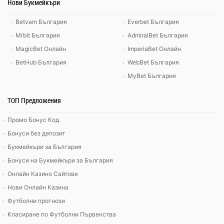
Нови Букмейкъри
Betvam България
Everbet България
Mrbit България
AdmiralBet България
MagicBet Онлайн
ImperiaBet Онлайн
BetHub България
WebBet България
MyBet България
ТОП Предложения
Промо Бонус Код
Бонуси без депозит
Букмейкъри за България
Бонуси на Букмейкъри за България
Онлайн Казино Сайтове
Нови Онлайн Казина
Футболни прогнози
Класиране по Футболни Първенства