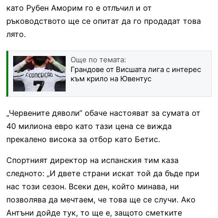
като Рубен Аморим го е отлъчил и от
ръководството ще се опитат да го продадат това
лято.
Още по темата:
Грандове от Висшата лига с интерес
към крило на Ювентус
„Червените дяволи“ обаче настояват за сумата от
40 милиона евро като тази цена се вижда
прекалено висока за отбор като Бетис.
Спортният директор на испанския тим каза
следното: „И двете страни искат той да бъде при
нас този сезон. Всеки ден, който минава, ни
позволява да мечтаем, че това ще се случи. Ако
Антъни дойде тук, то ще е, защото сметките