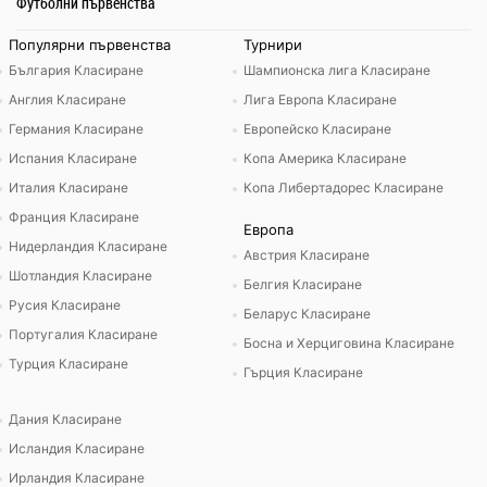
Футболни първенства
Популярни първенства
Турнири
България Класиране
Шампионска лига Класиране
Англия Класиране
Лига Европа Класиране
Германия Класиране
Европейско Класиране
Испания Класиране
Копа Америка Класиране
Италия Класиране
Копа Либертадорес Класиране
Франция Класиране
Европа
Нидерландия Класиране
Австрия Класиране
Шотландия Класиране
Белгия Класиране
Русия Класиране
Беларус Класиране
Португалия Класиране
Босна и Херциговина Класиране
Турция Класиране
Гърция Класиране
Дания Класиране
Исландия Класиране
Ирландия Класиране