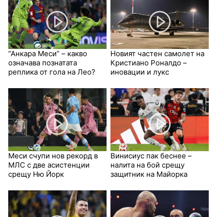
“Анкара Меси” – какво
Новият частен самолет на
означава познатата
Кристиано Роналдо –
реплика от гола на Лео?
иновации и лукс
Меси счупи нов рекорд в
Винисиус пак беснее –
МЛС с две асистенции
налита на бой срещу
срещу Ню Йорк
защитник на Майорка