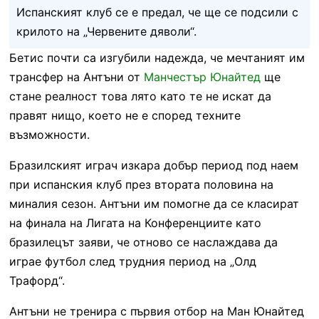
Испанският клуб се е предал, че ще се подсили с
крилото на „Червените дяволи“.
Бетис почти са изгубили надежда, че мечтаният им
трансфер на Антъни от
Манчестър Юнайтед
ще
стане реалност това лято като те не искат да
правят нищо, което не е според техните
възможности.
Бразилският играч изкара добър период под наем
при испанския клуб през втората половина на
миналия сезон. Антъни им помогне да се класират
на финала на Лигата на Конференциите като
бразилецът заяви, че отново се наслаждава да
играе футбол след трудния период на „Олд
Трафорд“.
Антъни не тренира с първия отбор на Ман Юнайтед