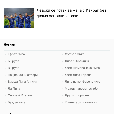
Левски се готви за мача с Кайрат без
двама основни играчи
Новини
Ефбет Лига
Футбол Свят
Б Група
Лига 1 Франция
В Група
Уефа Шампионска Лига
Национални отбори
Уефа Лига Европа
Висша Лига Англия
Лига на конференциите
Ла Лига
Международен футбол
Сериа А Италия
Други спортове
Бундеслига
Коментари и анализи