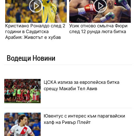
Кристиано Роналдо след 2
Усик отново смълча Фюри
години в Саудитска
след 12 рунда люта битка
Арабия: Животът е хубав
Водещи Новини
ЦСКА излиза за европейска битка
срещу Макаби Тел Авив
Ювентус с интерес към парагвайски
халф на Ривър Плейт