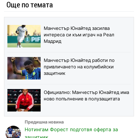
Още по темата
Манчестър Юнайтед засилва
интереса си към играч на Реал
Мадрид
Манчестър Юнайтед работи по
привличането на колумбийски
защитник
Официално: Манчестър Юнайтед има
ново попълнение в полузащитата
Нотингам Форест подготвя оферта за
защитник