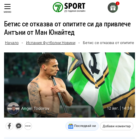
Skip
to
меню
content
Бетис се отказва от опитите си да привлече
Антъни от Ман Юнайтед
Начало
-
Испания Футболни Новини
-
Бетис се отказва от опитите 
Angel Todorov
12 авг. | 14:36
Последвай ни
Добави коментар