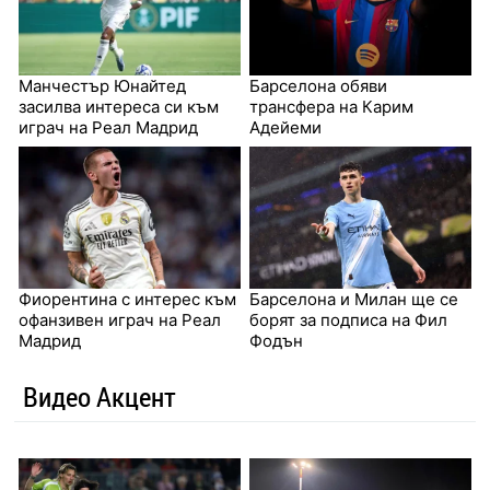
Манчестър Юнайтед
Барселона обяви
засилва интереса си към
трансфера на Карим
играч на Реал Мадрид
Адейеми
Фиорентина с интерес към
Барселона и Милан ще се
офанзивен играч на Реал
борят за подписа на Фил
Мадрид
Фодън
Видео Акцент