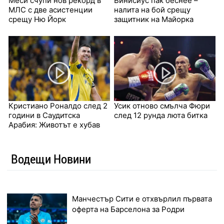
Меси счупи нов рекорд в
Винисиус пак беснее –
МЛС с две асистенции
налита на бой срещу
срещу Ню Йорк
защитник на Майорка
Кристиано Роналдо след 2
Усик отново смълча Фюри
години в Саудитска
след 12 рунда люта битка
Арабия: Животът е хубав
Водещи Новини
Манчестър Сити е отхвърлил първата
оферта на Барселона за Родри