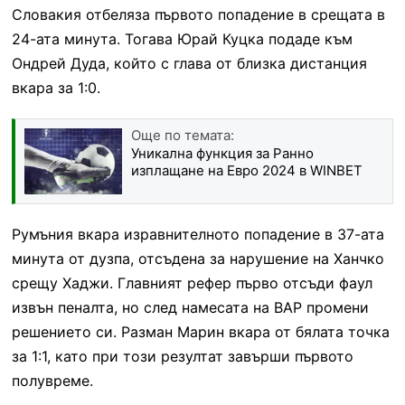
Словакия отбеляза първото попадение в срещата в
24-ата минута. Тогава Юрай Куцка подаде към
Ондрей Дуда, който с глава от близка дистанция
вкара за 1:0.
Още по темата:
Уникална функция за Ранно
изплащане на Евро 2024 в WINBET
Румъния вкара изравнителното попадение в 37-ата
минута от дузпа, отсъдена за нарушение на Ханчко
срещу Хаджи. Главният рефер първо отсъди фаул
извън пеналта, но след намесата на ВАР промени
решението си. Разман Марин вкара от бялата точка
за 1:1, като при този резултат завърши първото
полувреме.