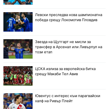
Левски преследва нова шампионатна
победа срещу Локомотив Пловдив
Звезда на Щутгарт не мисли за
трансфер в Арсенал или Ливърпул на
този етап
ЦСКА излиза за европейска битка
срещу Макаби Тел Авив
Ювентус с интерес към парагвайски
халф на Ривър Плейт