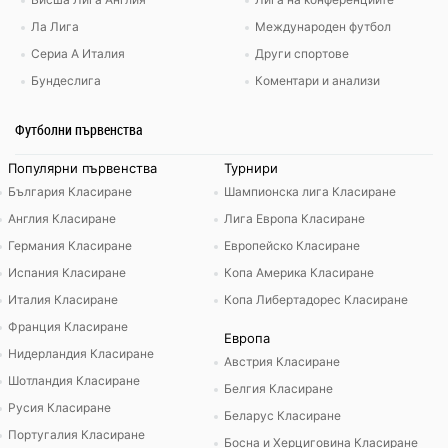
Ла Лига
Международен футбол
Сериа А Италия
Други спортове
Бундеслига
Коментари и анализи
Футболни първенства
Популярни първенства
Турнири
България Класиране
Шампионска лига Класиране
Англия Класиране
Лига Европа Класиране
Германия Класиране
Европейско Класиране
Испания Класиране
Копа Америка Класиране
Италия Класиране
Копа Либертадорес Класиране
Франция Класиране
Европа
Нидерландия Класиране
Австрия Класиране
Шотландия Класиране
Белгия Класиране
Русия Класиране
Беларус Класиране
Португалия Класиране
Босна и Херциговина Класиране