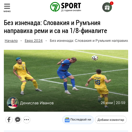
Skip
to
меню
content
Без изненада: Словакия и Румъния
направиха реми и са на 1/8-финалите
Начало
-
Евро 2024
-
Без изненада: Словакия и Румъния направиха р
Денислав Иванов
26 юни | 20:59
Последвай ни
Добави коментар