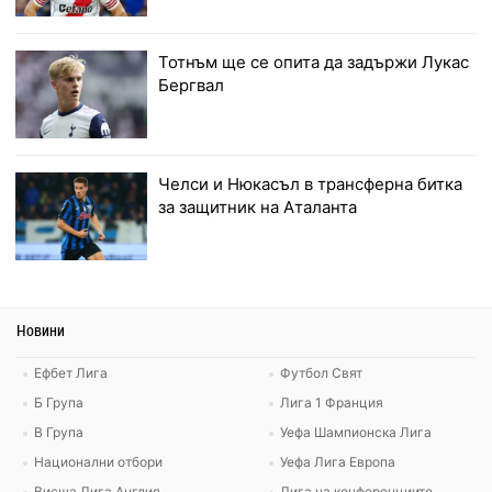
Тотнъм ще се опита да задържи Лукас
Бергвал
Челси и Нюкасъл в трансферна битка
за защитник на Аталанта
Новини
Ефбет Лига
Футбол Свят
Б Група
Лига 1 Франция
В Група
Уефа Шампионска Лига
Национални отбори
Уефа Лига Европа
Висша Лига Англия
Лига на конференциите