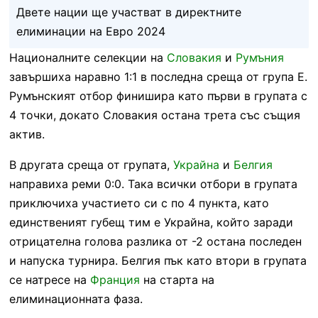
Двете нации ще участват в директните
елиминации на Евро 2024
Националните селекции на
Словакия
и
Румъния
завършиха наравно 1:1 в последна среща от група Е.
Румънският отбор финишира като първи в групата с
4 точки, докато Словакия остана трета със същия
актив.
В другата среща от групата,
Украйна
и
Белгия
направиха реми 0:0. Така всички отбори в групата
приключиха участието си с по 4 пункта, като
единственият губещ тим е Украйна, който заради
отрицателна голова разлика от -2 остана последен
и напуска турнира. Белгия пък като втори в групата
се натресе на
Франция
на старта на
елиминационната фаза.