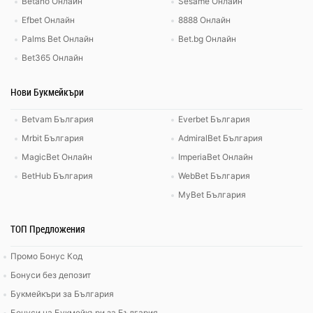
Betano Онлайн
Sesame Онлайн
Efbet Онлайн
8888 Онлайн
Palms Bet Онлайн
Bet.bg Онлайн
Bet365 Онлайн
Нови Букмейкъри
Betvam България
Everbet България
Mrbit България
AdmiralBet България
MagicBet Онлайн
ImperiaBet Онлайн
BetHub България
WebBet България
MyBet България
ТОП Предложения
Промо Бонус Код
Бонуси без депозит
Букмейкъри за България
Бонуси на Букмейкъри за България