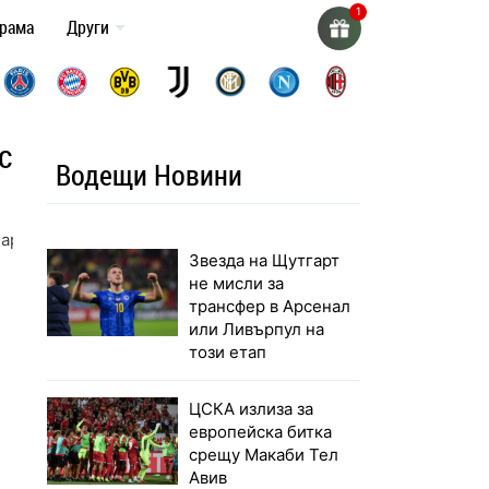
грама
Други
с
Водещи Новини
Парма
Звезда на Щутгарт
не мисли за
трансфер в Арсенал
или Ливърпул на
този етап
ЦСКА излиза за
европейска битка
срещу Макаби Тел
Авив