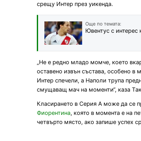
срещу Интер през уикенда.
Още по темата:
Ювентус с интерес 
„Не е редно младо момче, което вкар
оставено извън състава, особено в 
Интер спечели, а Наполи трупа предн
смущаващ мач на моменти“, каза Так
Класирането в Серия А може да се п
Фиорентина
, която в момента е на п
четвърто място, ако запише успех 