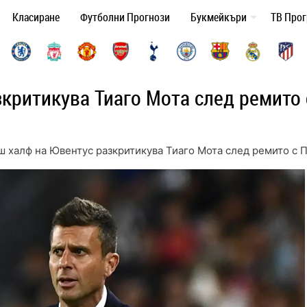
Класиране
Футболни Прогнози
Букмейкъри
ТВ Про
критикува Тиаго Мота след ремито 
ш халф на Ювентус разкритикува Тиаго Мота след ремито с 