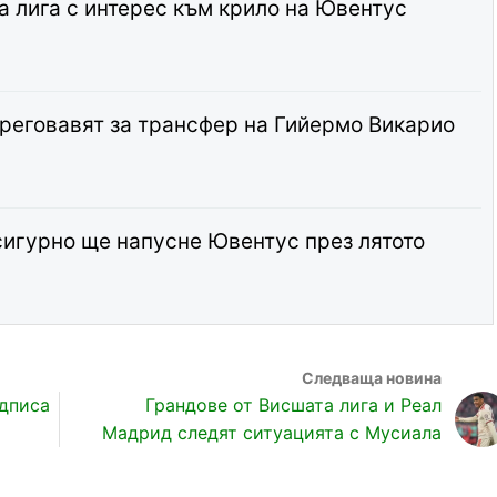
а лига с интерес към крило на Ювентус
реговавят за трансфер на Гийермо Викарио
сигурно ще напусне Ювентус през лятото
одписа
Грандове от Висшата лига и Реал
Мадрид следят ситуацията с Мусиала