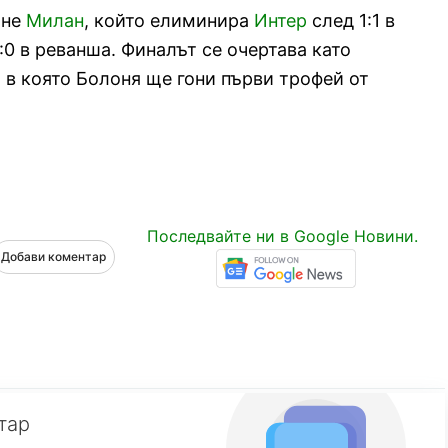
щне
Милан
, който елиминира
Интер
след 1:1 в
:0 в реванша. Финалът се очертава като
 в която Болоня ще гони първи трофей от
Последвайте ни в Google Новини.
Добави коментар
тар