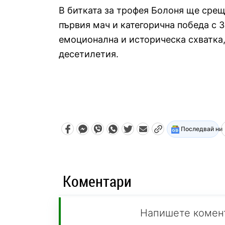
В битката за трофея Болоня ще сре
първия мач и категорична победа с 3
емоционална и историческа схватка,
десетилетия.
Последвай ни
Коментари
Напишете комен