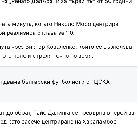
на „Ренато Дал’Ара“ и за първи път от 50 години
7-ата минута, когато Николо Моро центрира
 реализира с глава за 1:0.
нута чрез Виктор Коваленко, който се възползва
ното поле и стреля точно по земя.
ал двама български футболисти от ЦСКА
ат до обрат, Тайс Далинга се превърна в герой за
лед като засече центриране на Хараламбос