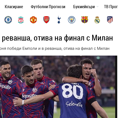
Класиране
Футболни Прогнози
Букмейкъри
ТВ Про
 реванша, отива на финал с Милан
оня победи Емполи и в реванша, отива на финал с Милан