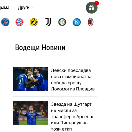
грама
Други
Водещи Новини
Левски преследва
нова шампионатна
победа срещу
Локомотив Пловдив
Звезда на Щутгарт
не мисли за
трансфер в Арсенал
или Ливърпул на
този етап