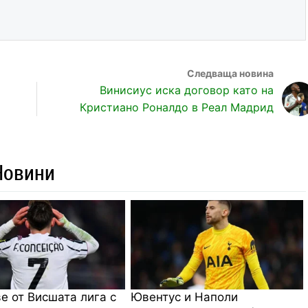
Винисиус иска договор като на
Кристиано Роналдо в Реал Мадрид
Новини
е от Висшата лига с
Ювентус и Наполи