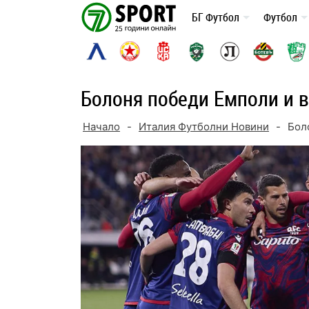
Skip
БГ Футбол
Футбол
to
content
Болоня победи Емполи и в
Начало
-
Италия Футболни Новини
-
Бол