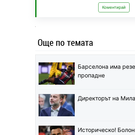
Коментирай
Още по темата
Барселона има резер
пропадне
Директорът на Милан
Историческо! Болоня