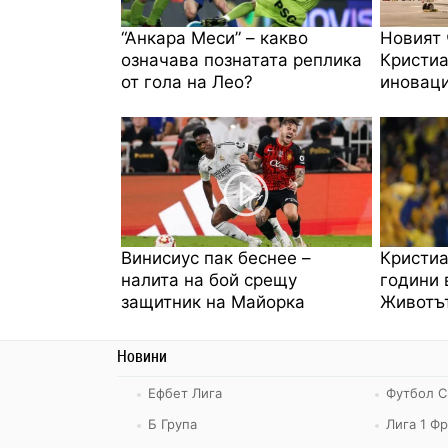
“Анкара Меси” – какво
Новият 
означава познатата реплика
Кристиа
от гола на Лео?
иноваци
Винисиус пак беснее –
Кристиа
налита на бой срещу
години 
защитник на Майорка
Животът
Новини
Ефбет Лига
Футбол С
Б Група
Лига 1 Ф