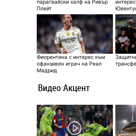
парагвайски халф на Ривър
интерес
Плейт
Ювенту
Фиорентина с интерес към
Защитни
офанзивен играч на Реал
трансфе
Мадрид
Видео Акцент