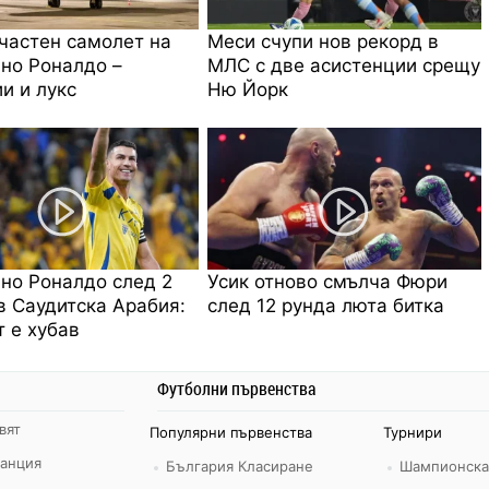
частен самолет на
Меси счупи нов рекорд в
но Роналдо –
МЛС с две асистенции срещу
и и лукс
Ню Йорк
но Роналдо след 2
Усик отново смълча Фюри
в Саудитска Арабия:
след 12 рунда люта битка
 е хубав
Футболни първенства
вят
Популярни първенства
Турнири
ранция
България Класиране
Шампионска