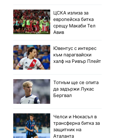
ЦСКА излиза за
европейска битка
срещу Макаби Тел
Авив
Ювентус с интерес
към парагвайски
халф на Ривър Плейт
Тотнъм ще се опита
да задържи Лукас
Бергвал
Челси и Нюкасъл в
трансферна битка за
защитник на
Аталанта