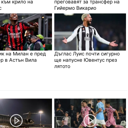
 към крило на
преговавят за трансфер на
с
Гийермо Викарио
к на Милан е пред
Дъглас Луис почти сигурно
р в Астън Вила
ще напусне Ювентус през
лятото