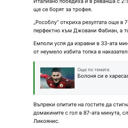
Италиано победиха и в реванша с 2:1 
ще се борят за трофея.
„Рособлу“ откриха резултата още в 
перфектно към Джовани Фабиан, а той
Емполи успя да изравни в 33-ата ми
от неумело избита топка в наказател
Още по темата:
Болоня си е харес
Въпреки опитите на гостите да стигн
домакините с гол в 87-ата минута, с
Ликоянис.