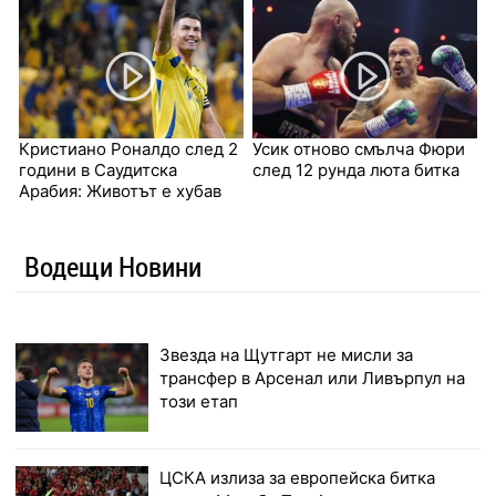
Кристиано Роналдо след 2
Усик отново смълча Фюри
години в Саудитска
след 12 рунда люта битка
Арабия: Животът е хубав
Водещи Новини
Звезда на Щутгарт не мисли за
трансфер в Арсенал или Ливърпул на
този етап
ЦСКА излиза за европейска битка