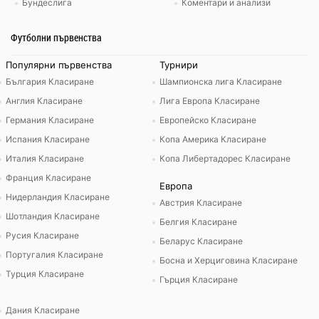
Бундеслига
Коментари и анализи
Футболни първенства
Популярни първенства
Турнири
България Класиране
Шампионска лига Класиране
Англия Класиране
Лига Европа Класиране
Германия Класиране
Европейско Класиране
Испания Класиране
Копа Америка Класиране
Италия Класиране
Копа Либертадорес Класиране
Франция Класиране
Европа
Нидерландия Класиране
Австрия Класиране
Шотландия Класиране
Белгия Класиране
Русия Класиране
Беларус Класиране
Португалия Класиране
Босна и Херциговина Класиране
Турция Класиране
Гърция Класиране
Дания Класиране