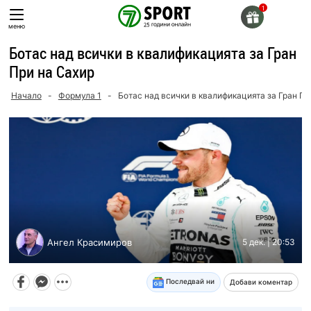
Skip
to
меню
content
Ботас над всички в квалификацията за Гран
При на Сахир
Начало
-
Формула 1
-
Ботас над всички в квалификацията за Гран Пр
Ангел Красимиров
5 дек. | 20:53
Последвай ни
Добави коментар