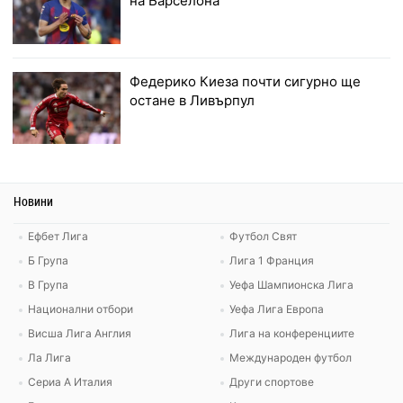
на Барселона
Федерико Киеза почти сигурно ще
остане в Ливърпул
Новини
Ефбет Лига
Футбол Свят
Б Група
Лига 1 Франция
В Група
Уефа Шампионска Лига
Национални отбори
Уефа Лига Европа
Висша Лига Англия
Лига на конференциите
Ла Лига
Международен футбол
Сериа А Италия
Други спортове