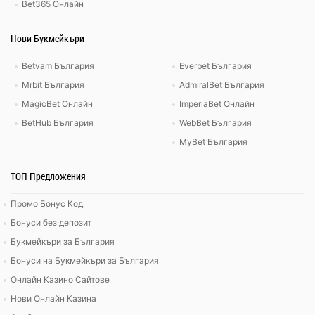
Bet365 Онлайн
Нови Букмейкъри
Betvam България
Everbet България
Mrbit България
AdmiralBet България
MagicBet Онлайн
ImperiaBet Онлайн
BetHub България
WebBet България
MyBet България
ТОП Предложения
Промо Бонус Код
Бонуси без депозит
Букмейкъри за България
Бонуси на Букмейкъри за България
Онлайн Казино Сайтове
Нови Онлайн Казина