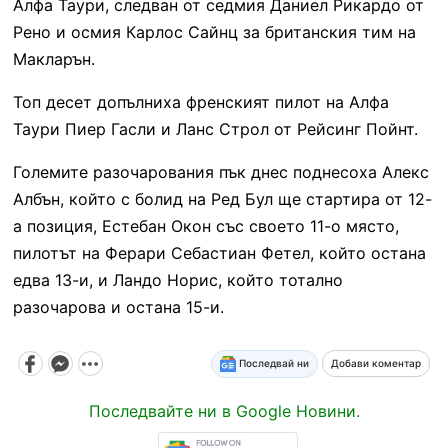
Алфа Таури, следван от седмия Даниел Рикардо от
Рено и осмия Карлос Сайнц за британския тим на
Макларън.
Топ десет допълниха френският пилот на Алфа
Таури Пиер Гасли и Ланс Строл от Рейсинг Пойнт.
Големите разочарования пък днес поднесоха Алекс
Албън, който с болид на Ред Бул ще стартира от 12-
а позиция, Естебан Окон със своето 11-о място,
пилотът на Ферари Себастиан Фетел, който остана
едва 13-и, и Ландо Норис, който тотално
разочарова и остана 15-и.
Последвай ни
Добави коментар
Последвайте ни в Google Новини.