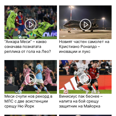
“Анкара Меси” – какво
Новият частен самолет на
означава познатата
Кристиано Роналдо –
реплика от гола на Лео?
иновации и лукс
Меси счупи нов рекорд в
Винисиус пак беснее –
МЛС с две асистенции
налита на бой срещу
срещу Ню Йорк
защитник на Майорка