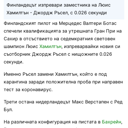
Финландецът изпревари заместника на Люис
Хамилтън - Джордж Ръсел, с 0.026 секунди
Финландският пилот на Мерцедес Валтери Ботас
спечели квалификацията за утрешната Гран При на
Сахир в отсъствието на седемкратния световен
шампион Люис
Хамилтън
, изпреварвайки новия си
съотборник Джордж Ръсел с нищожните 0.026
секунди.
Именно Ръсел замени Хамилтън, който е под
карантина заради положителна проба при направен
тест за коронавирус.
Трети остана нидерландецът Макс Верстапен с Ред
Бул.
На различната конфигурация на пистата в
Бахрейн
,