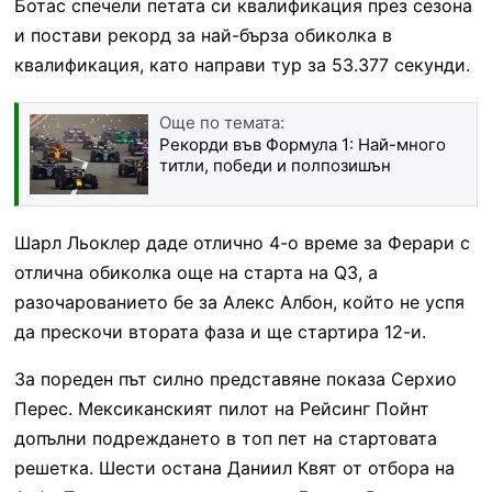
Ботас спечели петата си квалификация през сезона
и постави рекорд за най-бърза обиколка в
квалификация, като направи тур за 53.377 секунди.
Още по темата:
Рекорди във Формула 1: Най-много
титли, победи и полпозишън
Шарл Льоклер даде отлично 4-о време за Ферари с
отлична обиколка още на старта на Q3, а
разочарованието бе за Алекс Албон, който не успя
да прескочи втората фаза и ще стартира 12-и.
За пореден път силно представяне показа Серхио
Перес. Мексиканският пилот на Рейсинг Пойнт
допълни подреждането в топ пет на стартовата
решетка. Шести остана Даниил Квят от отбора на