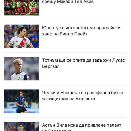
срещу Макаби Тел Авив
Ювентус с интерес към парагвайски
халф на Ривър Плейт
Тотнъм ще се опита да задържи Лукас
Бергвал
Челси и Нюкасъл в трансферна битка
за защитник на Аталанта
Астън Вила иска да привлече талант