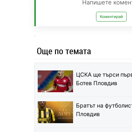
Напишете комен
Коментирай
Още по темата
ЦСКА ще търси първ
Ботев Пловдив
Братът на футболис
Пловдив