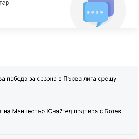
тар
а победа за сезона в Първа лига срещу
т на Манчестър Юнайтед подписа с Ботев