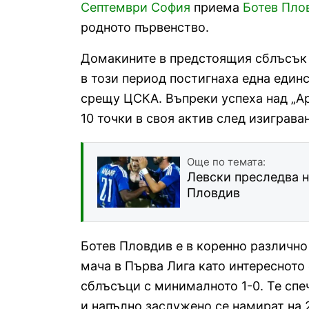
Септември София
приема
Ботев Пло
родното първенство.
Домакините в предстоящия сблъсък з
в този период постигнаха една един
срещу ЦСКА. Въпреки успеха над „А
10 точки в своя актив след изиграва
Още по темата:
Левски преследва 
Пловдив
Ботев Пловдив е в коренно различно
мача в Първа Лига като интересното 
сблъсъци с минималното 1-0. Те сп
и напълно заслужено се намират на 