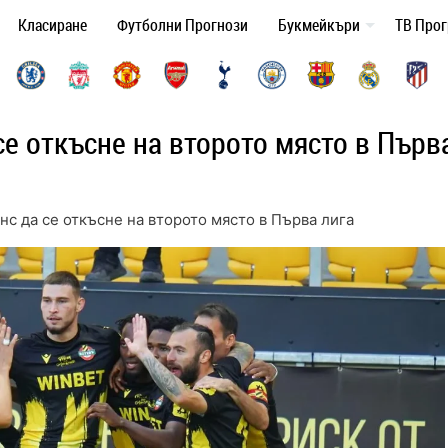
Класиране
Футболни Прогнози
Букмейкъри
ТВ Про
се откъсне на второто място в Първ
нс да се откъсне на второто място в Първа лига