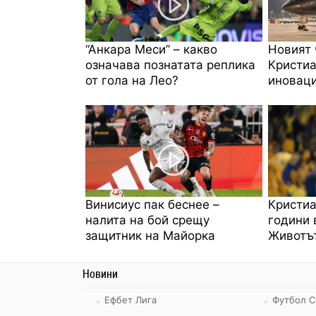
“Анкара Меси” – какво
Новият 
означава познатата реплика
Кристиа
от гола на Лео?
иноваци
Винисиус пак беснее –
Кристиа
налита на бой срещу
години 
защитник на Майорка
Животът
Новини
Ефбет Лига
Футбол С