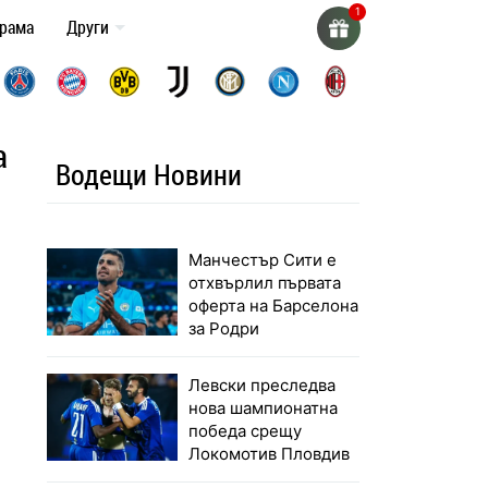
грама
Други
а
Водещи Новини
Манчестър Сити е
отхвърлил първата
оферта на Барселона
за Родри
Левски преследва
нова шампионатна
победа срещу
Локомотив Пловдив