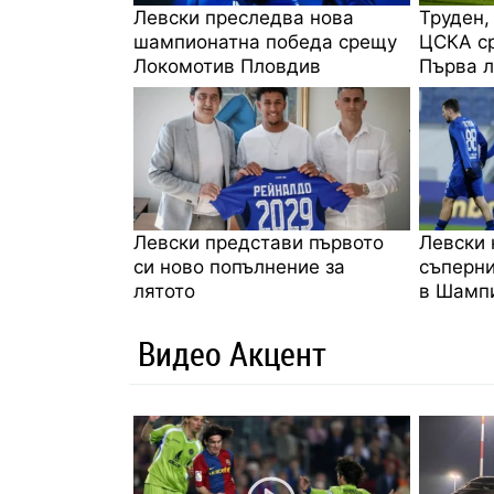
Левски преследва нова
Труден,
шампионатна победа срещу
ЦСКА ср
Локомотив Пловдив
Първа л
Левски представи първото
Левски 
си ново попълнение за
съперни
лятото
в Шампи
Видео Акцент