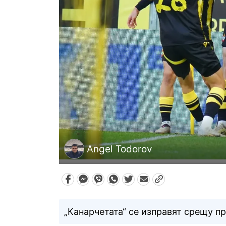
Angel Todorov
„Канарчетата“ се изправят срещу п