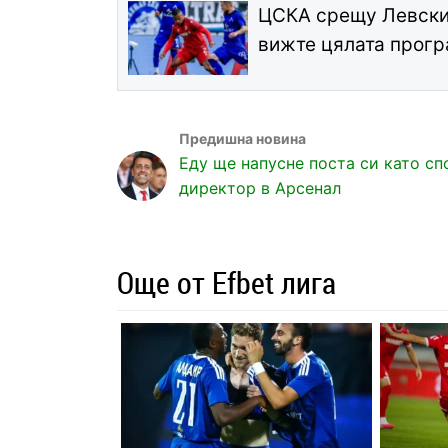
ЦСКА срещу Левски 
вижте цялата прог
Еду ще напусне поста си като сп
директор в Арсенал
Още от Efbet лига