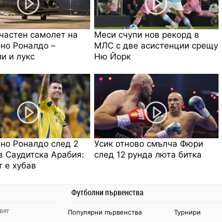
частен самолет на
Меси счупи нов рекорд в
но Роналдо –
МЛС с две асистенции срещу
и и лукс
Ню Йорк
но Роналдо след 2
Усик отново смълча Фюри
в Саудитска Арабия:
след 12 рунда люта битка
 е хубав
Футболни първенства
вят
Популярни първенства
Турнири