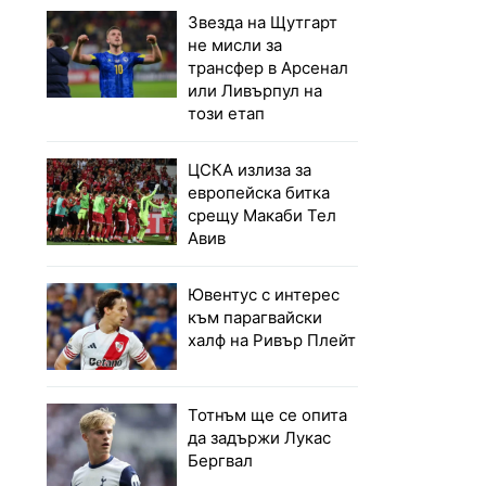
Звезда на Щутгарт
не мисли за
трансфер в Арсенал
или Ливърпул на
този етап
ЦСКА излиза за
европейска битка
срещу Макаби Тел
Авив
Ювентус с интерес
към парагвайски
халф на Ривър Плейт
Тотнъм ще се опита
да задържи Лукас
Бергвал