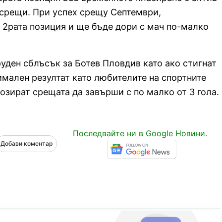
2 срещи. При успех срещу Септември,
 2рата позиция и ще бъде дори с мач по-малко
руден сблъсък за Ботев Пловдив като ако стигнат
имален резултат като любителите на спортните
озират срещата да завърши с по малко от 3 гола.
Последвайте ни в Google Новини.
Добави коментар