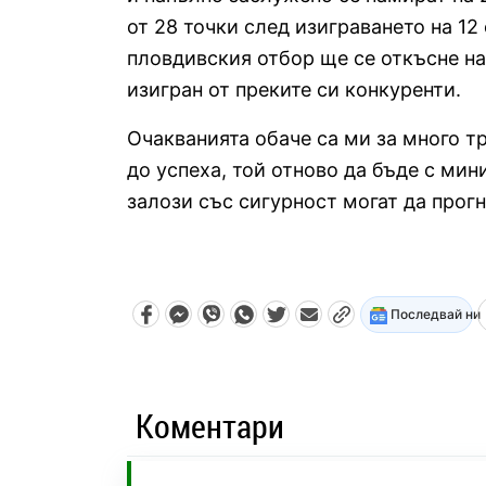
от 28 точки след изиграването на 1
пловдивския отбор ще се откъсне на
изигран от преките си конкуренти.
Очакванията обаче са ми за много т
до успеха, той отново да бъде с мин
залози със сигурност могат да прогн
Последвай ни
Коментари