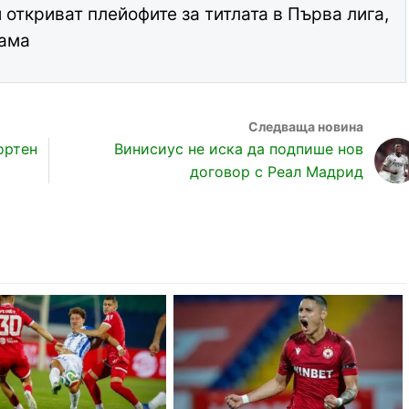
откриват плейофите за титлата в Първа лига,
рама
ортен
Винисиус не иска да подпише нов
договор с Реал Мадрид