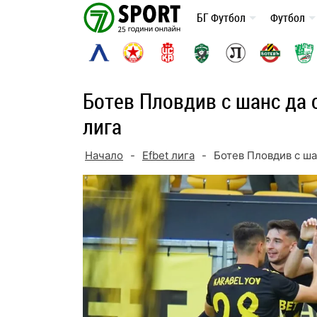
Skip
БГ Футбол
Футбол
to
content
Ботев Пловдив с шанс да 
лига
Начало
-
Efbet лига
-
Ботев Пловдив с ша