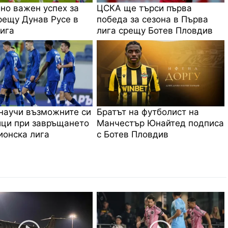
 но важен успех за
ЦСКА ще търси първа
ещу Дунав Русе в
победа за сезона в Първа
ига
лига срещу Ботев Пловдив
научи възможните си
Братът на футболист на
ци при завръщането
Манчестър Юнайтед подписа
онска лига
с Ботев Пловдив