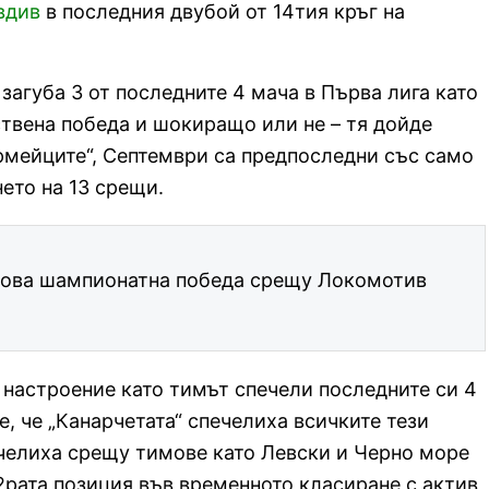
вдив
в последния двубой от 14тия кръг на
агуба 3 от последните 4 мача в Първа лига като
ствена победа и шокиращо или не – тя дойде
рмейците“, Септември са предпоследни със само
нето на 13 срещи.
нова шампионатна победа срещу Локомотив
 настроение като тимът спечели последните си 4
е, че „Канарчетата“ спечелиха всичките тези
ечелиха срещу тимове като Левски и Черно море
2рата позиция във временното класиране с актив