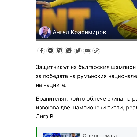
Ангел Красимиров
Защитникът на българския шампион 
за победата на румънския национале
на нациите.
Бранителят, който облече екипа на р
извоюва две шампионски титли, реал
Лига В.
Още по темата: