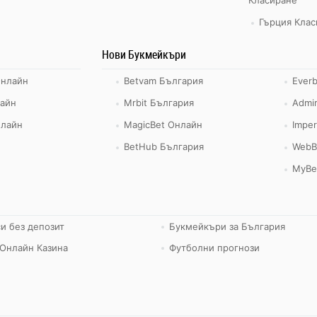
Гърция Клас
Нови Букмейкъри
Онлайн
Betvam България
Ever
айн
Mrbit България
Admir
нлайн
MagicBet Онлайн
Imper
BetHub България
WebB
MyBe
и без депозит
Букмейкъри за България
Онлайн Казина
Футболни прогнози