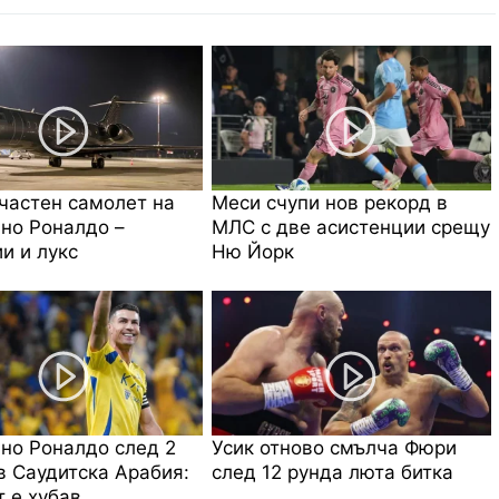
частен самолет на
Меси счупи нов рекорд в
но Роналдо –
МЛС с две асистенции срещу
и и лукс
Ню Йорк
но Роналдо след 2
Усик отново смълча Фюри
в Саудитска Арабия:
след 12 рунда люта битка
 е хубав