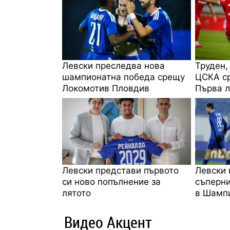
Левски преследва нова
Труден,
шампионатна победа срещу
ЦСКА ср
Локомотив Пловдив
Първа л
Левски представи първото
Левски 
си ново попълнение за
съперни
лятото
в Шампи
Видео Акцент