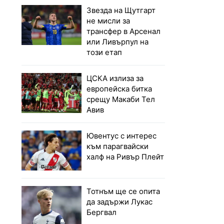
Звезда на Щутгарт
не мисли за
трансфер в Арсенал
или Ливърпул на
този етап
ЦСКА излиза за
европейска битка
срещу Макаби Тел
Авив
Ювентус с интерес
към парагвайски
халф на Ривър Плейт
Тотнъм ще се опита
да задържи Лукас
Бергвал