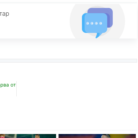
тар
рва от