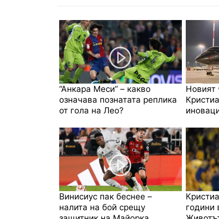
“Анкара Меси” – какво
Новият 
означава познатата реплика
Кристиа
от гола на Лео?
иноваци
Винисиус пак беснее –
Кристиа
налита на бой срещу
години 
защитник на Майорка
Животът