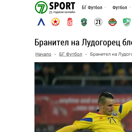
Skip
БГ Футбол
Футбол
to
content
Бранител на Лудогорец бл
Начало
-
БГ Футбол
-
Бранител на Лудог