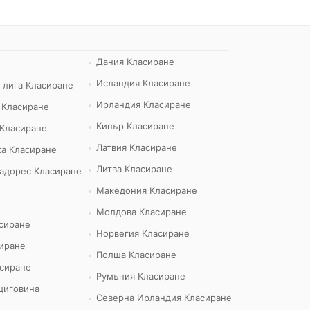
Дания Класиране
Исландия Класиране
 лига Класиране
Ирландия Класиране
 Класиране
Кипър Класиране
 Класиране
Латвия Класиране
а Класиране
Литва Класиране
адорес Класиране
Македония Класиране
Молдова Класиране
сиране
Норвегия Класиране
иране
Полша Класиране
сиране
Румъния Класиране
циговина
Северна Ирландия Класиране