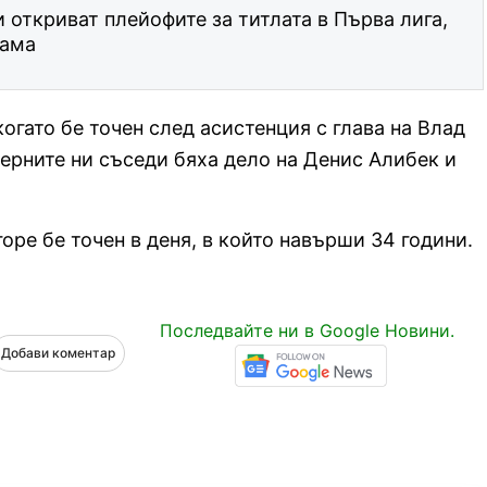
откриват плейофите за титлата в Първа лига,
рама
когато бе точен след асистенция с глава на Влад
верните ни съседи бяха дело на Денис Алибек и
оре бе точен в деня, в който навърши 34 години.
Последвайте ни в Google Новини.
Добави коментар