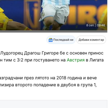
8 сеп. | 09:46
Последвай ни
Добави коментар
Лудогорец Драгош Григоре бе с основен принос
н тим с 3:2 при гостуването на
Австрия
в Лигата
азградчани през лятото на 2018 година и вече
изира второто попадение в двубоя в група 1,