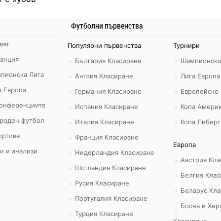
Футболни първенства
вят
Популярни първенства
Турнири
ранция
България Класиране
Шампионска
пионска Лига
Англия Класиране
Лига Европа
а Европа
Германия Класиране
Европейско
конференциите
Испания Класиране
Копа Америк
роден футбол
Италия Класиране
Копа Либерт
ортове
Франция Класиране
Европа
и и анализи
Нидерландия Класиране
Австрия Кла
Шотландия Класиране
Белгия Клас
Русия Класиране
Беларус Кла
Португалия Класиране
Босна и Хер
Турция Класиране
Класиране