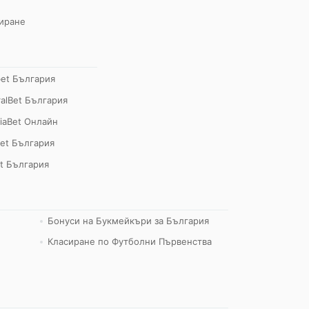
иране
bet България
alBet България
iaBet Онлайн
et България
t България
Бонуси на Букмейкъри за България
Класиране по Футболни Първенства