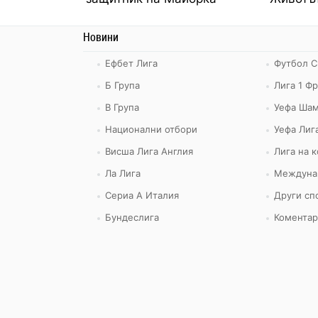
Новини
Ефбет Лига
Футбол С
Б Група
Лига 1 Ф
В Група
Уефа Шам
Национални отбори
Уефа Лиг
Висша Лига Англия
Лига на 
Ла Лига
Междуна
Сериа А Италия
Други сп
Бундеслига
Коментар