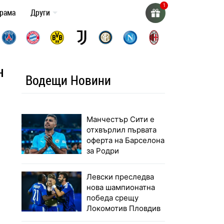
грама
Други
н
Водещи Новини
Манчестър Сити е
отхвърлил първата
оферта на Барселона
за Родри
Левски преследва
нова шампионатна
победа срещу
Локомотив Пловдив