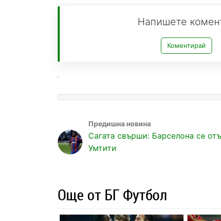
Напишете комен
Коментирай
Сагата свърши: Барселона се отъ
Умтити
Още от БГ Футбол