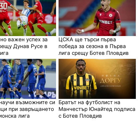
 но важен успех за
ЦСКА ще търси първа
ещу Дунав Русе в
победа за сезона в Първа
ига
лига срещу Ботев Пловдив
научи възможните си
Братът на футболист на
ци при завръщането
Манчестър Юнайтед подписа
онска лига
с Ботев Пловдив