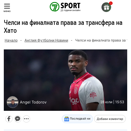
Skip
to
меню
content
Челси на финалната права за трансфера на
Хато
Начало
-
Англия Футболни Новини
-
Челси на финалната права за тр
Angel Todorov
28 юли | 15:53
Последвай ни
Добави коментар