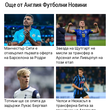
Още от Англия Футболни Новини
Манчестър Сити е
Звезда на Щутгарт не
отхвърлил първата оферта
мисли за трансфер в
на Барселона за Родри
Арсенал или Ливърпул на
този етап
Тотнъм ще се опита да
Челси и Нюкасъл в
задържи Лукас Бергвал
трансферна битка за