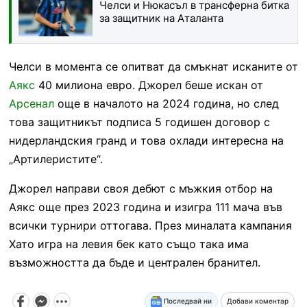
Челси и Нюкасъл в трансферна битка
за защитник на Аталанта
Челси в момента се опитват да смъкнат исканите от
Аякс
40 милиона евро. Джорел беше искан от
Арсенал
още в началото на 2024 година, но след
това защитникът подписа 5 годишен договор с
нидерландския гранд и това охлади интересна на
„Артилеристите“.
Джорел направи своя дебют с мъжкия отбор на
Аякс още през 2023 година и изигра 111 мача във
всички турнири оттогава. През миналата кампания
Хато игра на левия бек като също така има
възможността да бъде и централен бранител.
Последвай ни
Добави коментар