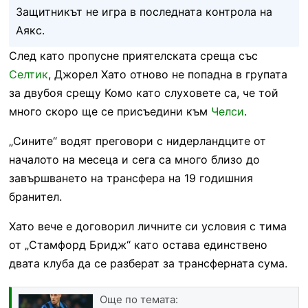
Защитникът не игра в последната контрола на
Аякс.
След като пропусне приятелската среща със
Селтик
, Джорел Хато отново не попадна в групата
за двубоя срещу Комо като слуховете са, че той
много скоро ще се присъедини към
Челси
.
„Сините“ водят преговори с нидерландците от
началото на месеца и сега са много близо до
завършването на трансфера на 19 годишния
бранител.
Хато вече е договорил личните си условия с тима
от „Стамфорд Бридж“ като остава единствено
двата клуба да се разберат за трансферната сума.
Още по темата: