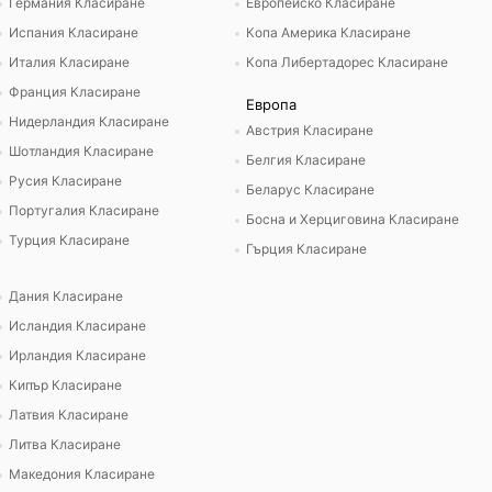
Германия Класиране
Европейско Класиране
Испания Класиране
Копа Америка Класиране
Италия Класиране
Копа Либертадорес Класиране
Франция Класиране
Европа
Нидерландия Класиране
Австрия Класиране
Шотландия Класиране
Белгия Класиране
Русия Класиране
Беларус Класиране
Португалия Класиране
Босна и Херциговина Класиране
Турция Класиране
Гърция Класиране
Дания Класиране
Исландия Класиране
Ирландия Класиране
Кипър Класиране
Латвия Класиране
Литва Класиране
Македония Класиране