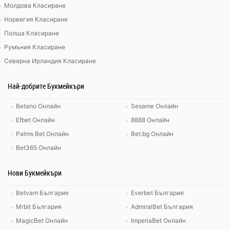
Молдова Класиране
Норвегия Класиране
Полша Класиране
Румъния Класиране
Северна Ирландия Класиране
Най-добрите Букмейкъри
Betano Онлайн
Sesame Онлайн
Efbet Онлайн
8888 Онлайн
Palms Bet Онлайн
Bet.bg Онлайн
Bet365 Онлайн
Нови Букмейкъри
Betvam България
Everbet България
Mrbit България
AdmiralBet България
MagicBet Онлайн
ImperiaBet Онлайн