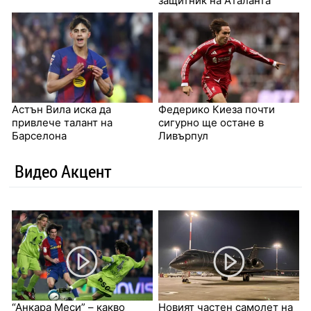
защитник на Аталанта
Астън Вила иска да
Федерико Киеза почти
привлече талант на
сигурно ще остане в
Барселона
Ливърпул
Видео Акцент
“Анкара Меси” – какво
Новият частен самолет на