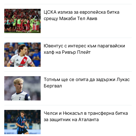
ЦСКА излиза за европейска битка
срещу Макаби Тел Авив
Ювентус с интерес към парагвайски
халф на Ривър Плейт
Тотнъм ще се опита да задържи Лукас
Бергвал
Челси и Нюкасъл в трансферна битка
за защитник на Аталанта