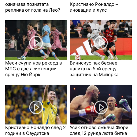
означава познатата
Кристиано Роналдо –
реплика от гола на Лео?
иновации и лукс
Меси счупи нов рекорд в
Винисиус пак беснее –
МЛС с две асистенции
налита на бой срещу
срещу Ню Йорк
защитник на Майорка
Кристиано Роналдо след 2
Усик отново смълча Фюри
години в Саудитска
след 12 рунда люта битка