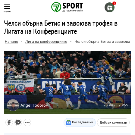
Skip
to
меню
content
Челси обърна Бетис и завоюва трофея в
Лигата на Конференциите
Начало
-
Лига на конференциите
-
Челси обърна Бетис и завоюва т
Angel Todorov
28 май | 23:55
Последвай ни
Добави коментар