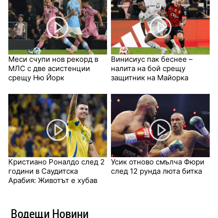
Меси счупи нов рекорд в
Винисиус пак беснее –
МЛС с две асистенции
налита на бой срещу
срещу Ню Йорк
защитник на Майорка
Кристиано Роналдо след 2
Усик отново смълча Фюри
години в Саудитска
след 12 рунда люта битка
Арабия: Животът е хубав
Водещи Новини