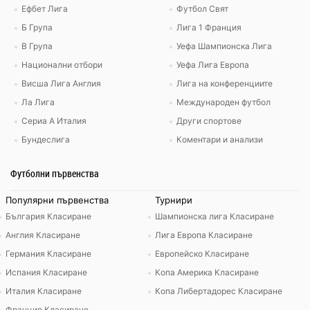
Ефбет Лига
Футбол Свят
Б Група
Лига 1 Франция
В Група
Уефа Шампионска Лига
Национални отбори
Уефа Лига Европа
Висша Лига Англия
Лига на конференциите
Ла Лига
Международен футбол
Сериа А Италия
Други спортове
Бундеслига
Коментари и анализи
Футболни първенства
Популярни първенства
Турнири
България Класиране
Шампионска лига Класиране
Англия Класиране
Лига Европа Класиране
Германия Класиране
Европейско Класиране
Испания Класиране
Копа Америка Класиране
Италия Класиране
Копа Либертадорес Класиране
Франция Класиране