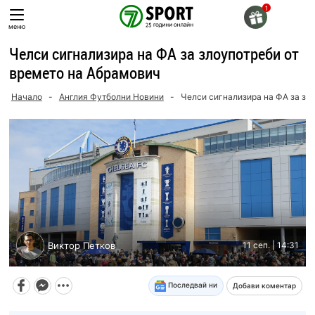
Skip
to
меню
content
Челси сигнализира на ФА за злоупотреби от
времето на Абрамович
Начало
-
Англия Футболни Новини
-
Челси сигнализира на ФА за зл
Виктор Петков
11 сеп. | 14:31
Последвай ни
Добави коментар