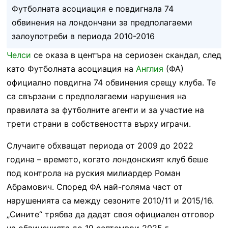
Футболната асоциация е повдигнала 74
обвинения на лондончани за предполагаеми
залоупотреби в периода 2010-2016
Челси
се оказа в центъра на сериозен скандал, след
като Футболната асоциация на
Англия
(ФА)
официално повдигна 74 обвинения срещу клуба. Те
са свързани с предполагаеми нарушения на
правилата за футболните агенти и за участие на
трети страни в собствеността върху играчи.
Случаите обхващат периода от 2009 до 2022
година – времето, когато лондонският клуб беше
под контрола на руския милиардер Роман
Абрамович. Според ФА най-голяма част от
нарушенията са между сезоните 2010/11 и 2015/16.
„Сините“ трябва да дадат своя официален отговор
на обвиненията до 19 септември 2025 г.