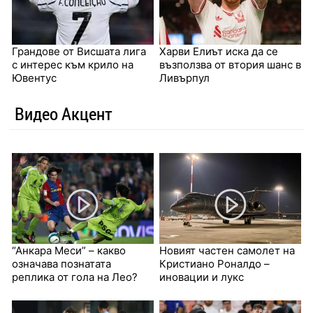
Грандове от Висшата лига
Харви Елиът иска да се
с интерес към крило на
възползва от втория шанс в
Ювентус
Ливърпул
Видео Акцент
“Анкара Меси” – какво
Новият частен самолет на
означава познатата
Кристиано Роналдо –
реплика от гола на Лео?
иновации и лукс