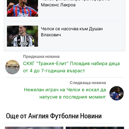
Максенс Лакроа
Челси се насочва към Душан
Влахович
СКХГ “Тракия-Елит” Пловдив набира деца
от 4 до 7-годишна възраст
Нежелан играч на Челси е искал да
напусне в последния момент
Още от Англия Футболни Новини