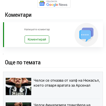
Коментари
Напишете коментар
Коментирай
Още по темата
Челси се отказва от халф на Нюкасъл,
което отваря вратата за Арсенал
Челси финализира трансфера на