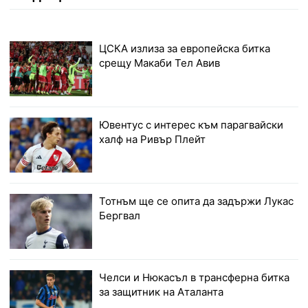
ЦСКА излиза за европейска битка
срещу Макаби Тел Авив
Ювентус с интерес към парагвайски
халф на Ривър Плейт
Тотнъм ще се опита да задържи Лукас
Бергвал
Челси и Нюкасъл в трансферна битка
за защитник на Аталанта