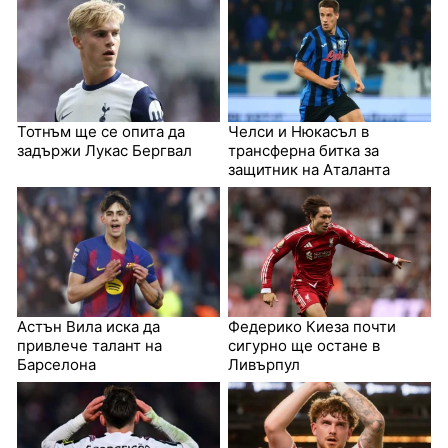
Тотнъм ще се опита да
Челси и Нюкасъл в
задържи Лукас Бергвал
трансферна битка за
защитник на Аталанта
Астън Вила иска да
Федерико Киеза почти
привлече талант на
сигурно ще остане в
Барселона
Ливърпул