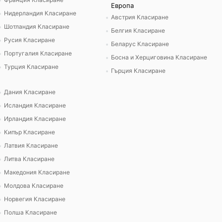
Европа
Нидерландия Класиране
Австрия Класиране
Шотландия Класиране
Белгия Класиране
Русия Класиране
Беларус Класиране
Португалия Класиране
Босна и Херциговина Класиране
Турция Класиране
Гърция Класиране
Дания Класиране
Исландия Класиране
Ирландия Класиране
Кипър Класиране
Латвия Класиране
Литва Класиране
Македония Класиране
Молдова Класиране
Норвегия Класиране
Полша Класиране