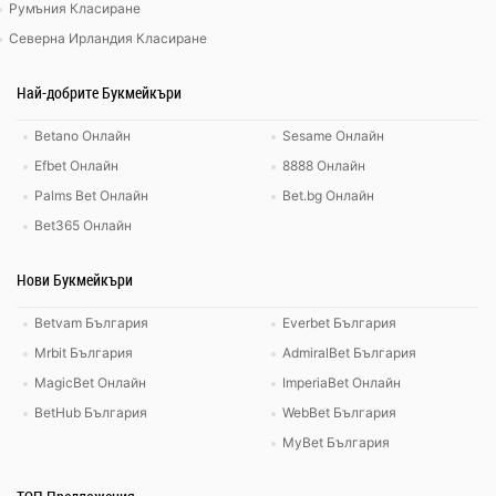
Румъния Класиране
Северна Ирландия Класиране
Най-добрите Букмейкъри
Betano Онлайн
Sesame Онлайн
Efbet Онлайн
8888 Онлайн
Palms Bet Онлайн
Bet.bg Онлайн
Bet365 Онлайн
Нови Букмейкъри
Betvam България
Everbet България
Mrbit България
AdmiralBet България
MagicBet Онлайн
ImperiaBet Онлайн
BetHub България
WebBet България
MyBet България