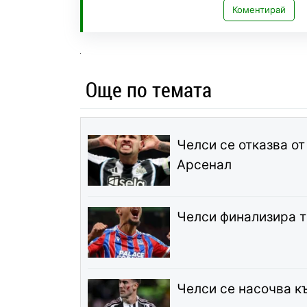
Коментирай
Още по темата
Челси се отказва от
Арсенал
Челси финализира 
Челси се насочва к