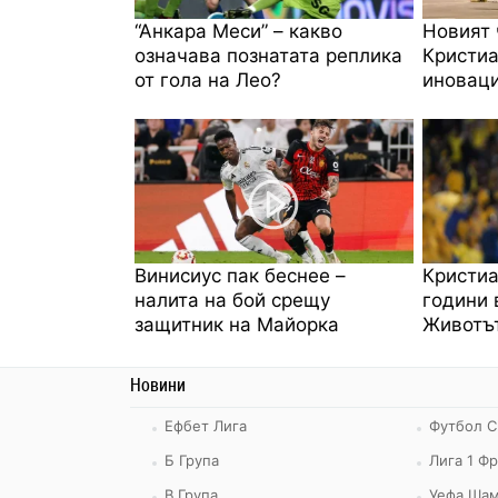
“Анкара Меси” – какво
Новият 
означава познатата реплика
Кристиа
от гола на Лео?
иноваци
Винисиус пак беснее –
Кристиа
налита на бой срещу
години 
защитник на Майорка
Животът
Новини
Ефбет Лига
Футбол С
Б Група
Лига 1 Ф
В Група
Уефа Шам