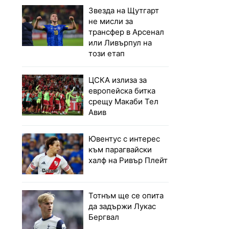
Звезда на Щутгарт
не мисли за
трансфер в Арсенал
или Ливърпул на
този етап
ЦСКА излиза за
европейска битка
срещу Макаби Тел
Авив
Ювентус с интерес
към парагвайски
халф на Ривър Плейт
Тотнъм ще се опита
да задържи Лукас
Бергвал