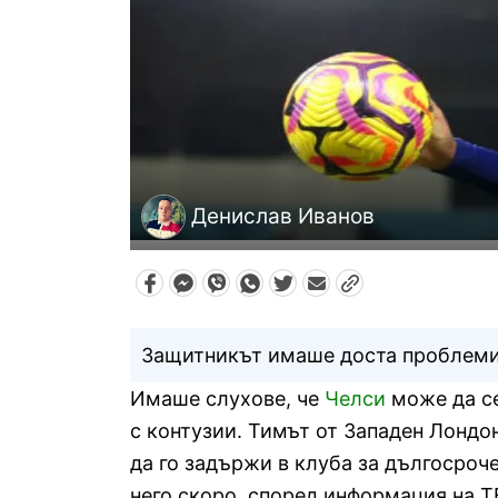
Денислав Иванов
Защитникът имаше доста проблеми 
Имаше слухове, че
Челси
може да се
с контузии. Тимът от Западен Лондон
да го задържи в клуба за дългосроче
него скоро, според информация на TB