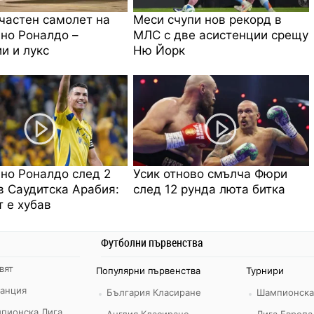
частен самолет на
Меси счупи нов рекорд в
но Роналдо –
МЛС с две асистенции срещу
и и лукс
Ню Йорк
но Роналдо след 2
Усик отново смълча Фюри
в Саудитска Арабия:
след 12 рунда люта битка
 е хубав
Футболни първенства
вят
Популярни първенства
Турнири
ранция
България Класиране
Шампионска
пионска Лига
Англия Класиране
Лига Европа