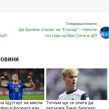
Де Бройне отново на “Етихад” – Наполи
в ШЛ
гостува на Ман Сити в ШЛ
Новини
на Щутгарт не мисли
Тотнъм ще се опита да
сфер в Арсенал или
задържи Лукас Бергвал