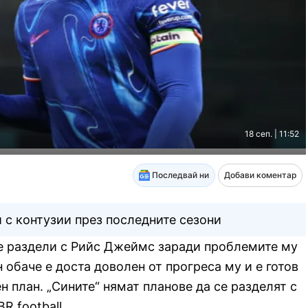
18 сеп. | 11:52
Последвай ни
Добави коментар
с контузии през последните сезони
 раздели с Рийс Джеймс заради проблемите му
 обаче е доста доволен от прогреса му и е готов
н план. „Сините“ нямат планове да се разделят с
R football.