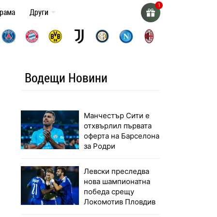
грама
Други
Водещи Новини
Манчестър Сити е
отхвърлил първата
оферта на Барселона
за Родри
Левски преследва
нова шампионатна
победа срещу
Локомотив Пловдив