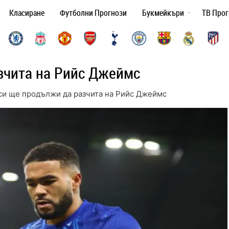
Класиране
Футболни Прогнози
Букмейкъри
ТВ Про
зчита на Рийс Джеймс
си ще продължи да разчита на Рийс Джеймс