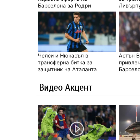
Барселона за Родри
Ливърпу
Челси и Нюкасъл в
Астън В
трансферна битка за
привлеч
защитник на Аталанта
Барсел
Видео Акцент