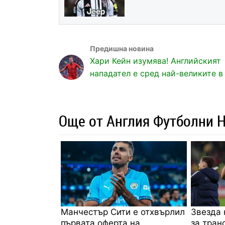
Хари Кейн изумява! Английският
нападател е сред най-великите 
Още от Англия Футболни 
Манчестър Сити е отхвърлил
Звезда 
първата оферта на
за тран