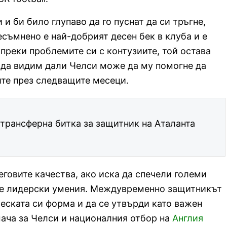
и би било глупаво да го пуснат да си тръгне,
есъмнено е най-добрият десен бек в клуба и е
преки проблемите си с контузиите, той остава
 да видим дали Челси може да му помогне да
ите през следващите месеци.
трансферна битка за защитник на Аталанта
еговите качества, ако иска да спечели големи
ите лидерски умения. Междувременно защитникът
еската си форма и да се утвърди като важен
мача за Челси и националния отбор на
Англия