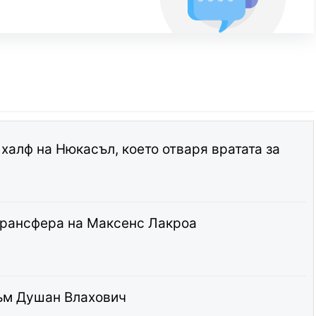
 халф на Нюкасъл, което отваря вратата за
трансфера на Максенс Лакроа
ъм Душан Влахович