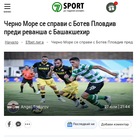
Skip
to
меню
content
Черно Море се справи с Ботев Пловдив
преди реванша с Башакшехир
Начало
-
Efbet лига
-
Черно Море се справи с Ботев Пловдив преди
Angel Todorov
27 юли | 21:44
Последвай ни
Добави коментар