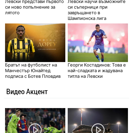
Левски представи първото
Левски научи възможните
си ново попълнение за
си съперници при
лятото
завръщането в
Шампионска лига
Братът на футболист на
Георги Костадинов: Това е
Манчестър Юнайтед
най-сладката и жадувана
подписа с Ботев Пловдив
титла на Левски
Видео Акцент