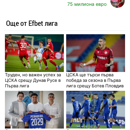
75 милиона евро
Още от Efbet лига
Труден, но важен успех за
ЦСКА ще търси първа
ЦСКА срещу Дунав Русе в
победа за сезона в Първа
Първа лига
лига срещу Ботев Пловдив