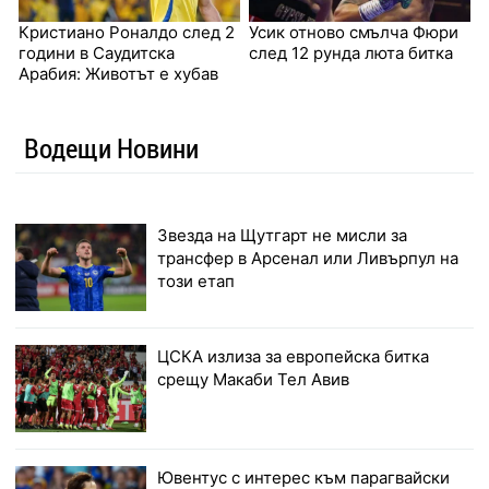
Кристиано Роналдо след 2
Усик отново смълча Фюри
години в Саудитска
след 12 рунда люта битка
Арабия: Животът е хубав
Водещи Новини
Звезда на Щутгарт не мисли за
трансфер в Арсенал или Ливърпул на
този етап
ЦСКА излиза за европейска битка
срещу Макаби Тел Авив
Ювентус с интерес към парагвайски