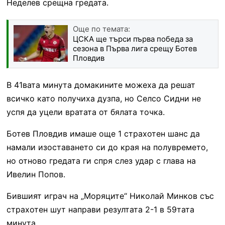
Неделев срещна гредата.
Още по темата:
ЦСКА ще търси първа победа за
сезона в Първа лига срещу Ботев
Пловдив
В 41вата минута домакините можеха да решат
всичко като получиха дузпа, но Селсо Сидни не
успя да уцели вратата от бялата точка.
Ботев Пловдив имаше още 1 страхотен шанс да
намали изоставането си до края на полувремето,
но отново гредата ги спря слез удар с глава на
Ивелин Попов.
Бившият играч на „Моряците“ Николай Минков със
страхотен шут направи резултата 2-1 в 59тата
минута.