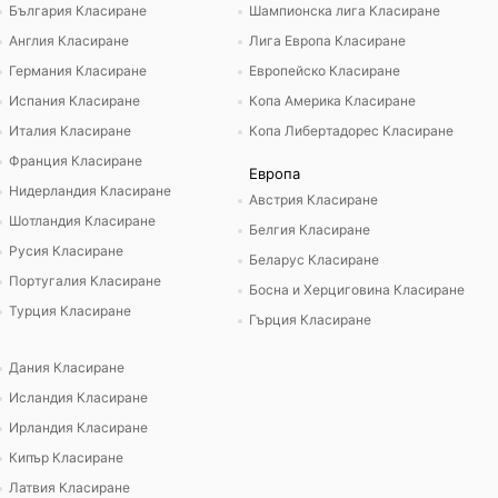
България Класиране
Шампионска лига Класиране
Англия Класиране
Лига Европа Класиране
Германия Класиране
Европейско Класиране
Испания Класиране
Копа Америка Класиране
Италия Класиране
Копа Либертадорес Класиране
Франция Класиране
Европа
Нидерландия Класиране
Австрия Класиране
Шотландия Класиране
Белгия Класиране
Русия Класиране
Беларус Класиране
Португалия Класиране
Босна и Херциговина Класиране
Турция Класиране
Гърция Класиране
Дания Класиране
Исландия Класиране
Ирландия Класиране
Кипър Класиране
Латвия Класиране