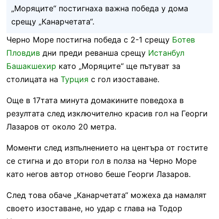
„Моряците“ постигнаха важна победа у дома
срещу „Канарчетата“.
Черно Море постигна победа с 2-1 срещу
Ботев
Пловдив
дни преди реванша срещу
Истанбул
Башакшехир
като „Моряците“ ще пътуват за
столицата на
Турция
с гол изоставане.
Още в 17тата минута домакините поведоха в
резултата след изключително красив гол на Георги
Лазаров от около 20 метра.
Моменти след изпълнението на центъра от гостите
се стигна и до втори гол в полза на Черно Море
като негов автор отново беше Георги Лазаров.
След това обаче „Канарчетата“ можеха да намалят
своето изоставане, но удар с глава на Тодор