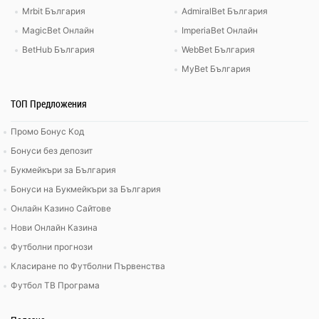
Mrbit България
AdmiralBet България
MagicBet Онлайн
ImperiaBet Онлайн
BetHub България
WebBet България
MyBet България
ТОП Предложения
Промо Бонус Код
Бонуси без депозит
Букмейкъри за България
Бонуси на Букмейкъри за България
Онлайн Казино Сайтове
Нови Онлайн Казина
Футболни прогнози
Класиране по Футболни Първенства
Футбол ТВ Програма