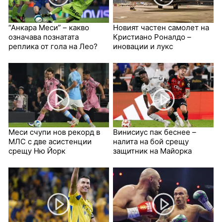
“Анкара Меси” – какво
Новият частен самолет на
означава познатата
Кристиано Роналдо –
реплика от гола на Лео?
иновации и лукс
Меси счупи нов рекорд в
Винисиус пак беснее –
МЛС с две асистенции
налита на бой срещу
срещу Ню Йорк
защитник на Майорка