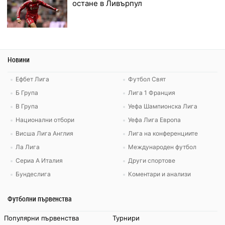
остане в Ливърпул
Новини
Ефбет Лига
Футбол Свят
Б Група
Лига 1 Франция
В Група
Уефа Шампионска Лига
Национални отбори
Уефа Лига Европа
Висша Лига Англия
Лига на конференциите
Ла Лига
Международен футбол
Сериа А Италия
Други спортове
Бундеслига
Коментари и анализи
Футболни първенства
Популярни първенства
Турнири