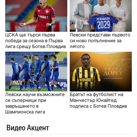
ЦСКА ще търси първа
Левски представи първото
победа за сезона в Първа
си ново попълнение за
лига срещу Ботев Пловдив
лятото
Левски научи възможните
Братът на футболист на
си съперници при
Манчестър Юнайтед
завръщането в
подписа с Ботев Пловдив
Шампионска лига
Видео Акцент