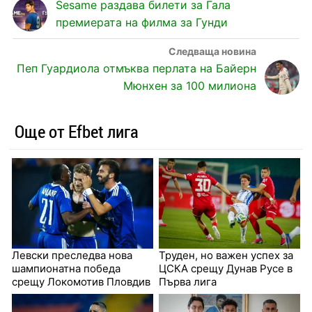
Sesame раздава билети за Гала
премиерата на филма за Гунди
Пеп Гуардиола отмъква перлата на Байерн
Мюнхен за 100 милиона
Още от Efbet лига
Левски преследва нова
Труден, но важен успех за
шампионатна победа
ЦСКА срещу Дунав Русе в
срещу Локомотив Пловдив
Първа лига