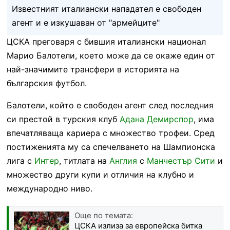
Известният италиански нападател е свободен
агент и е изкушаван от "армейците"
ЦСКА преговаря с бившия италиански национал
Марио Балотели, което може да се окаже един от
най-значимите трансфери в историята на
българския футбол.
Балотели, който е свободен агент след последния
си престой в турския клуб
Адана Демирспор
, има
впечатляваща кариера с множество трофеи. Сред
постиженията му са спечелването на Шампионска
лига с
Интер
, титлата на
Англия
с
Манчестър Сити
и
множество други купи и отличия на клубно и
международно ниво.
Още по темата:
ЦСКА излиза за европейска битка