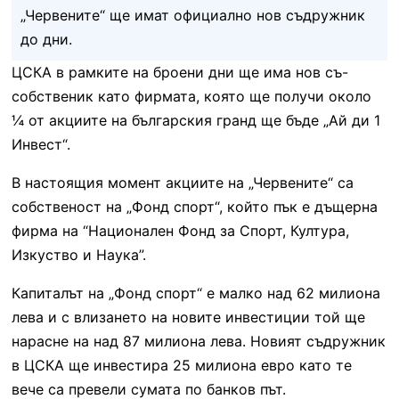
„Червените“ ще имат официално нов съдружник
до дни.
ЦСКА в рамките на броени дни ще има нов съ-
собственик като фирмата, която ще получи около
¼ от акциите на българския гранд ще бъде „Ай ди 1
Инвест“.
В настоящия момент акциите на „Червените“ са
собственост на „Фонд спорт“, който пък е дъщерна
фирма на “Национален Фонд за Спорт, Култура,
Изкуство и Наука”.
Капиталът на „Фонд спорт“ е малко над 62 милиона
лева и с влизането на новите инвестиции той ще
нарасне на над 87 милиона лева. Новият съдружник
в ЦСКА ще инвестира 25 милиона евро като те
вече са превели сумата по банков път.