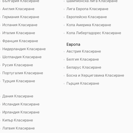
България Класиране
Шампионска лига Класиране
Англия Класиране
Лига Европа Класиране
Германия Класиране
Европейско Класиране
Испания Класиране
Копа Америка Класиране
Италия Класиране
Копа Либертадорес Класиране
Франция Класиране
Европа
Нидерландия Класиране
Австрия Класиране
Шотландия Класиране
Белгия Класиране
Русия Класиране
Беларус Класиране
Португалия Класиране
Босна и Херциговина Класиране
Турция Класиране
Гърция Класиране
Дания Класиране
Исландия Класиране
Ирландия Класиране
Кипър Класиране
Латвия Класиране