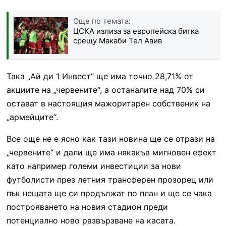
Още по темата:
ЦСКА излиза за европейска битка
срещу Макаби Тел Авив
Така „Ай ди 1 Инвест“ ще има точно 28,71% от
акциите на „червените“, а останалите над 70% си
остават в настоящия мажоритарен собственик на
„армейците“.
Все още не е ясно как тази новина ще се отрази на
„червените“ и дали ще има някакъв мигновен ефект
като например големи инвестиции за нови
футболисти през летния трансферен прозорец или
пък нещата ще си продължат по план и ще се чака
построяването на новия стадион преди
потенциално ново развързване на касата.