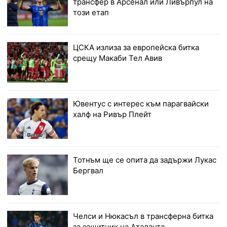
трансфер в Арсенал или Ливърпул на
този етап
ЦСКА излиза за европейска битка
срещу Макаби Тел Авив
Ювентус с интерес към парагвайски
халф на Ривър Плейт
Тотнъм ще се опита да задържи Лукас
Бергвал
Челси и Нюкасъл в трансферна битка
за защитник на Аталанта