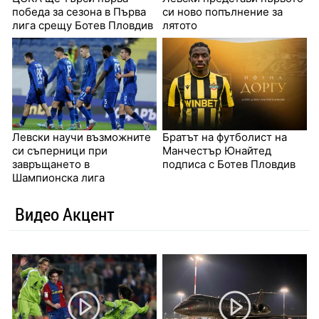
победа за сезона в Първа
си ново попълнение за
лига срещу Ботев Пловдив
лятото
Левски научи възможните
Братът на футболист на
си съперници при
Манчестър Юнайтед
завръщането в
подписа с Ботев Пловдив
Шампионска лига
Видео Акцент