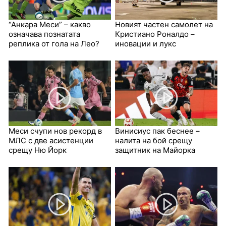
“Анкара Меси” – какво
Новият частен самолет на
означава познатата
Кристиано Роналдо –
реплика от гола на Лео?
иновации и лукс
Меси счупи нов рекорд в
Винисиус пак беснее –
МЛС с две асистенции
налита на бой срещу
срещу Ню Йорк
защитник на Майорка