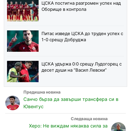
ЦСКА постигна разгромен успех над
Оборище в контрола
Питас изведе ЦСКА до труден успех с
1-0 срещу Добруджа
ЦСКА удържа 0:0 срещу Лудогорец с
десет души на “Васил Левски”
Санчо бърза да завърши трансфера си в
Ювентус
Херо: Не виждам някаква сила за