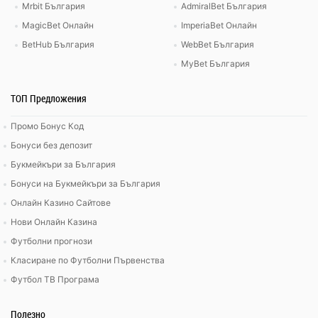
Mrbit България
AdmiralBet България
MagicBet Онлайн
ImperiaBet Онлайн
BetHub България
WebBet България
MyBet България
ТОП Предложения
Промо Бонус Код
Бонуси без депозит
Букмейкъри за България
Бонуси на Букмейкъри за България
Онлайн Казино Сайтове
Нови Онлайн Казина
Футболни прогнози
Класиране по Футболни Първенства
Футбол ТВ Програма
Полезно