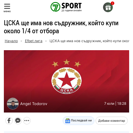
Skip
to
меню
content
ЦСКА ще има нов съдружник, който купи
около 1/4 от отбора
Начало
-
Efbet лига
-
ЦСКА ще има нов съдружник, който купи около 
Angel Todorov
7 юли | 18:28
Последвай ни
Добави коментар