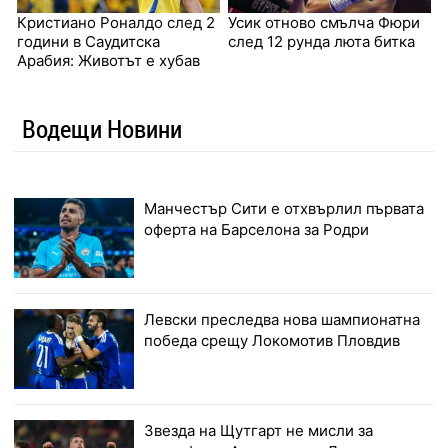
Кристиано Роналдо след 2
Усик отново смълча Фюри
години в Саудитска
след 12 рунда люта битка
Арабия: Животът е хубав
Водещи Новини
Манчестър Сити е отхвърлил първата
оферта на Барселона за Родри
Левски преследва нова шампионатна
победа срещу Локомотив Пловдив
Звезда на Щутгарт не мисли за