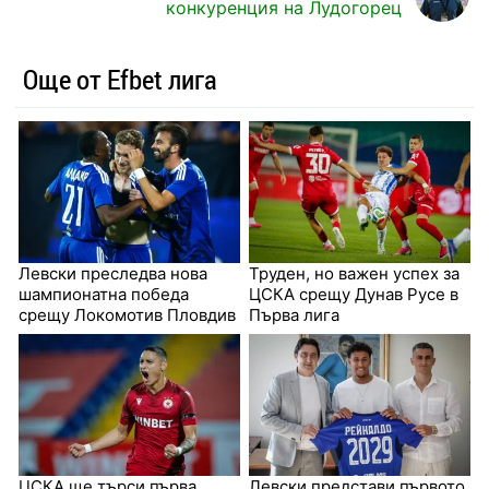
конкуренция на Лудогорец
Още от Efbet лига
Левски преследва нова
Труден, но важен успех за
шампионатна победа
ЦСКА срещу Дунав Русе в
срещу Локомотив Пловдив
Първа лига
ЦСКА ще търси първа
Левски представи първото