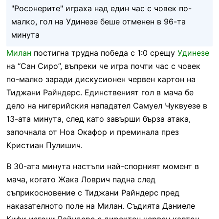
"Росонерите" играха над един час с човек по-
малко, гол на Удинезе беше отменен в 96-та
минута
Милан
постигна трудна победа с 1:0 срещу
Удинезе
на “Сан Сиро”, въпреки че игра почти час с човек
по-малко заради дискусионен червен картон на
Тиджани Райндерс. Единственият гол в мача бе
дело на нигерийския нападател Самуел Чуквуезе в
13-ата минута, след като завърши бърза атака,
започнала от Ноа Окафор и преминала през
Кристиан Пулишич.
В 30-ата минута настъпи най-спорният момент в
мача, когато Жака Ловрич падна след
съприкосновение с Тиджани Райндерс пред
наказателното поле на Милан. Съдията Даниеле
Кифи изгони Райндерс с директен червен картон,