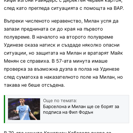
след като прегледа ситуацията с помощта на ВАР.
Въпреки численото неравенство, Милан успя да
запази преднината си до края на първото
полувреме. В началото на второто полувреме
Удинезе оказа натиск и създаде няколко опасни
ситуации, но защитата на Милан и вратарят Майк
Менян се справиха. В 57-ата минута имаше
проверка за възможна дузпа в полза на Удинезе
след суматоха в наказателното поле на Милан, но
такава не беше отсъдена.
Още по темата:
Барселона и Милан ще се борят за
подписа на Фил Фодън
В 70-ата минута Кристиан Кабаселе вкара за