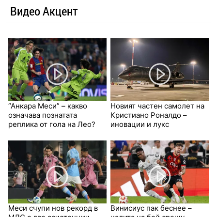
Видео Акцент
“Анкара Меси” – какво
Новият частен самолет на
означава познатата
Кристиано Роналдо –
реплика от гола на Лео?
иновации и лукс
Меси счупи нов рекорд в
Винисиус пак беснее –