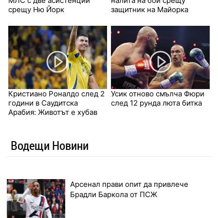
МЛС с две асистенции
налита на бой срещу
срещу Ню Йорк
защитник на Майорка
Кристиано Роналдо след 2
Усик отново смълча Фюри
години в Саудитска
след 12 рунда люта битка
Арабия: Животът е хубав
Водещи Новини
Арсенал прави опит да привлече
Брадли Баркола от ПСЖ