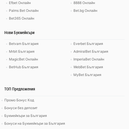
Efbet Онлайн
8888 Онлайн
Palms Bet Онлайн
Bet.bg Онлайн
Bet365 Онлайн
Нови Букмейкъри
Betvam България
Everbet България
Mrbit България
AdmiralBet България
MagicBet Онлайн
ImperiaBet Онлайн
BetHub България
WebBet България
MyBet България
ТОП Предложения
Промо Бонус Код
Бонуси без депозит
Букмейкъри за България
Бонуси на Букмейкъри за България