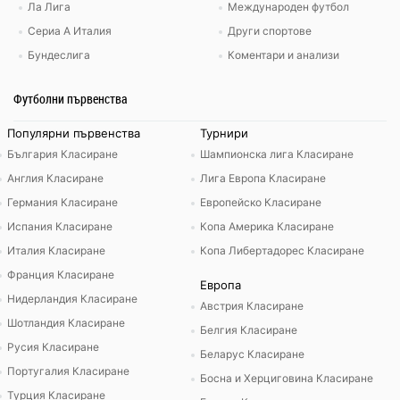
Ла Лига
Международен футбол
Сериа А Италия
Други спортове
Бундеслига
Коментари и анализи
Футболни първенства
Популярни първенства
Турнири
България Класиране
Шампионска лига Класиране
Англия Класиране
Лига Европа Класиране
Германия Класиране
Европейско Класиране
Испания Класиране
Копа Америка Класиране
Италия Класиране
Копа Либертадорес Класиране
Франция Класиране
Европа
Нидерландия Класиране
Австрия Класиране
Шотландия Класиране
Белгия Класиране
Русия Класиране
Беларус Класиране
Португалия Класиране
Босна и Херциговина Класиране
Турция Класиране