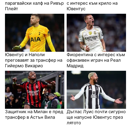
парагвайски халф на Ривър
с интерес към крило на
Плейт
Ювентус
Ювентус и Наполи
Фиорентина с интерес към
преговавят за трансфер на
офанзивен играч на Реал
Гийермо Викарио
Мадрид
Защитник на Милан е пред
Дъглас Луис почти сигурно
трансфер в Астън Вила
ще напусне Ювентус през
лятото