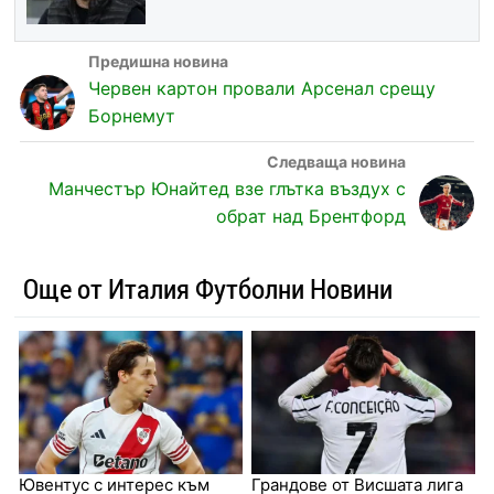
Червен картон провали Арсенал срещу
Борнемут
Манчестър Юнайтед взе глътка въздух с
обрат над Брентфорд
Още от Италия Футболни Новини
Ювентус с интерес към
Грандове от Висшата лига