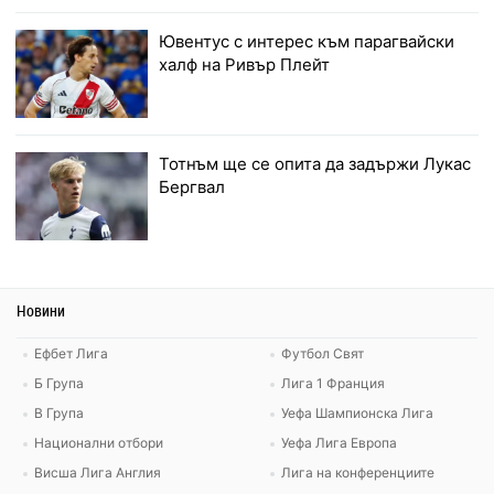
Ювентус с интерес към парагвайски
халф на Ривър Плейт
Тотнъм ще се опита да задържи Лукас
Бергвал
Новини
Ефбет Лига
Футбол Свят
Б Група
Лига 1 Франция
В Група
Уефа Шампионска Лига
Национални отбори
Уефа Лига Европа
Висша Лига Англия
Лига на конференциите