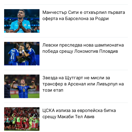
Манчестър Сити е отхвърлил първата
оферта на Барселона за Родри
Левски преследва нова шампионатна
победа срещу Локомотив Пловдив
Звезда на Щутгарт не мисли за
трансфер в Арсенал или Ливърпул на
този етап
ЦСКА излиза за европейска битка
срещу Макаби Тел Авив