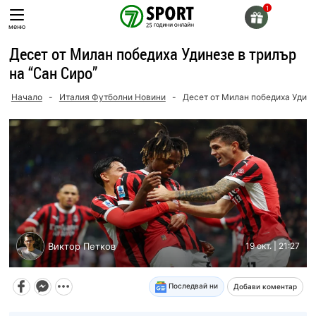
Skip
to
меню
content
Десет от Милан победиха Удинезе в трилър
на “Сан Сиро”
Начало
-
Италия Футболни Новини
-
Десет от Милан победиха Удине
Виктор Петков
19 окт. | 21:27
Последвай ни
Добави коментар