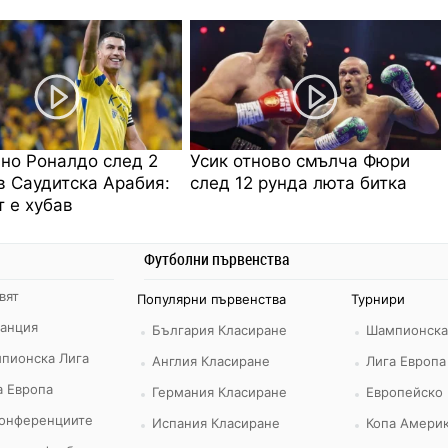
но Роналдо след 2
Усик отново смълча Фюри
в Саудитска Арабия:
след 12 рунда люта битка
 е хубав
Футболни първенства
вят
Популярни първенства
Турнири
ранция
България Класиране
Шампионска
пионска Лига
Англия Класиране
Лига Европа
а Европа
Германия Класиране
Европейско
конференциите
Испания Класиране
Копа Америк