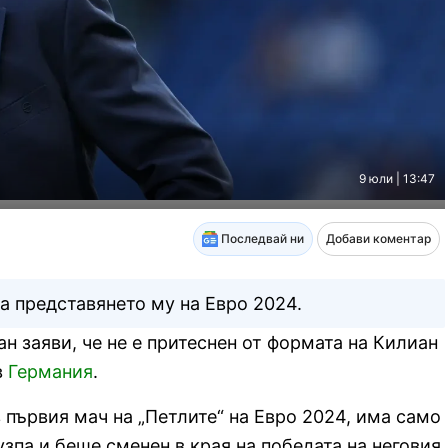
9 юли | 13:47
Последвай ни
Добави коментар
а представянето му на Евро 2024.
 заяви, че не е притеснен от формата на Килиан
в
Германия
.
 първия мач на „Петлите“ на Евро 2024, има само
узпа и беше сменен в края на победата на неговия