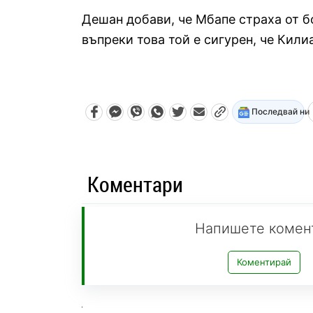
Дешан добави, че Мбапе страха от бо
въпреки това той е сигурен, че Кил
Последвай ни
Коментари
Напишете комен
Коментирай