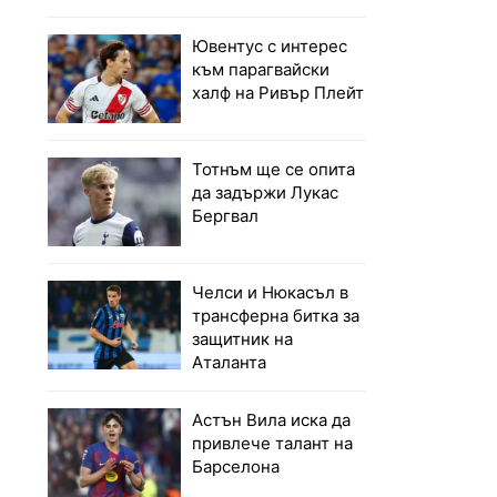
Ювентус с интерес
към парагвайски
халф на Ривър Плейт
Тотнъм ще се опита
да задържи Лукас
Бергвал
Челси и Нюкасъл в
трансферна битка за
защитник на
Аталанта
Астън Вила иска да
привлече талант на
Барселона