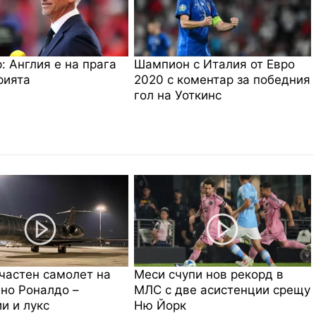
: Англия е на прага
Шампион с Италия от Евро
рията
2020 с коментар за победния
гол на Уоткинс
частен самолет на
Меси счупи нов рекорд в
но Роналдо –
МЛС с две асистенции срещу
и и лукс
Ню Йорк