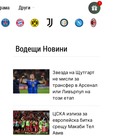
грама
Други
Водещи Новини
Звезда на Щутгарт
не мисли за
трансфер в Арсенал
или Ливърпул на
този етап
ЦСКА излиза за
европейска битка
срещу Макаби Тел
Авив