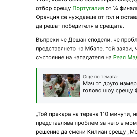
отбор срещу
Португалия
от ¼ финалн
Франция се нуждаеше от гол и остав
да решат победителя в срещата.
Въпреки че Дешан сподели, че пробл
представянето на Мбапе, той заяви,
състояние на нападателя на
Реал Ма
Още по темата:
Мач от друго измер
голово шоу срещу 
„Той прекара на терена 110 минути, 
представлява проблем за него в мом
решение да смени Килиан срещу „Мо