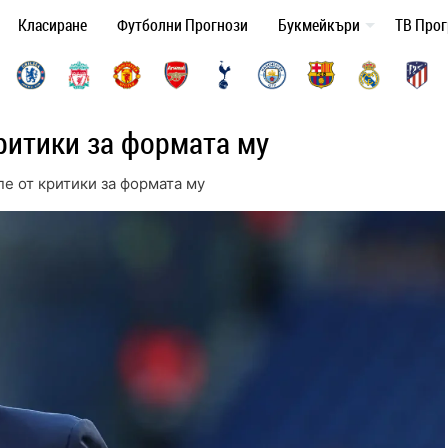
Класиране
Футболни Прогнози
Букмейкъри
ТВ Про
ритики за формата му
е от критики за формата му