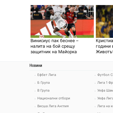
Винисиус пак беснее –
Кристиа
налита на бой срещу
години 
защитник на Майорка
Животът
Новини
Ефбет Лига
Футбол С
Б Група
Лига 1 Ф
В Група
Уефа Шам
Национални отбори
Уефа Лиг
Висша Лига Англия
Лига на 