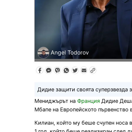
Angel Todorov
Дидие защити своята суперзвезда з
Мениджърът на
Франция
Дидие Дешан
Мбапе на Европейското първенство 
Килиан, който му беше счупен носа в
1 гол, който беше реализиран след д