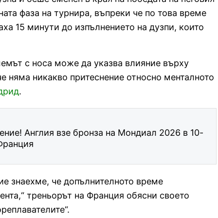
ата фаза на турнира, въпреки че по това време
аха 15 минути до изпълнението на дузпи, които
емът с носа може да указва влияние върху
 че няма никакво притеснение относно менталното
дрид
.
ение! Англия взе бронза на Мондиал 2026 в 10-
Франция
ние знаехме, че допълнителното време
ента,“ треньорът на Франция обясни своето
реплавателите“.