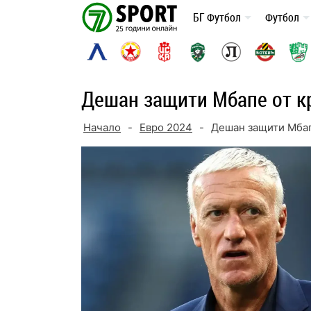
Skip
БГ Футбол
Футбол
to
content
Дешан защити Мбапе от к
Начало
-
Евро 2024
-
Дешан защити Мбап