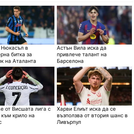
 Нюкасъл в
Астън Вила иска да
рна битка за
привлече талант на
к на Аталанта
Барселона
е от Висшата лига с
Харви Елиът иска да се
 към крило на
възползва от втория шанс в
с
Ливърпул