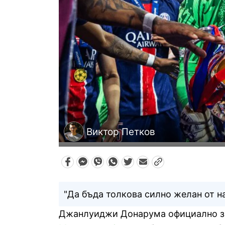
Виктор Петков
"Да бъда толкова силно желан от на
Джанлуиджи Донарума официално зап