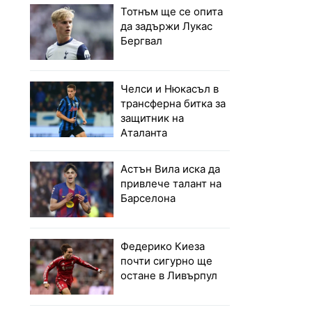
Тотнъм ще се опита
да задържи Лукас
Бергвал
Челси и Нюкасъл в
трансферна битка за
защитник на
Аталанта
Астън Вила иска да
привлече талант на
Барселона
Федерико Киеза
почти сигурно ще
остане в Ливърпул