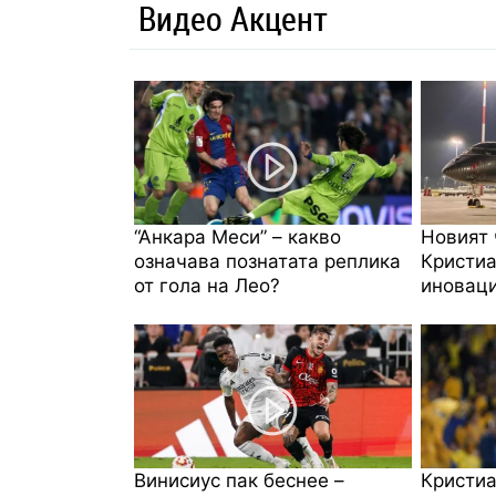
Видео Акцент
“Анкара Меси” – какво
Новият 
означава познатата реплика
Кристиа
от гола на Лео?
иноваци
Винисиус пак беснее –
Кристиа