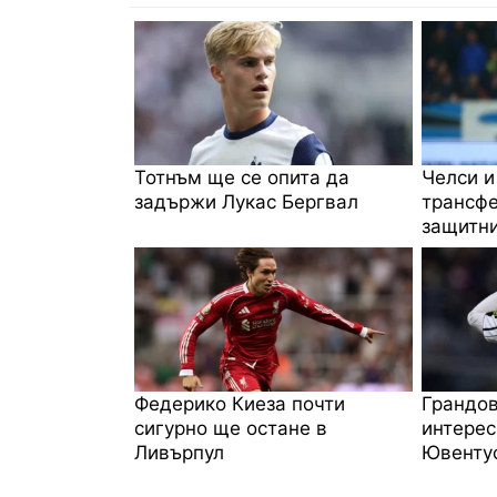
Тотнъм ще се опита да
Челси и
задържи Лукас Бергвал
трансфе
защитни
Федерико Киеза почти
Грандов
сигурно ще остане в
интерес
Ливърпул
Ювенту