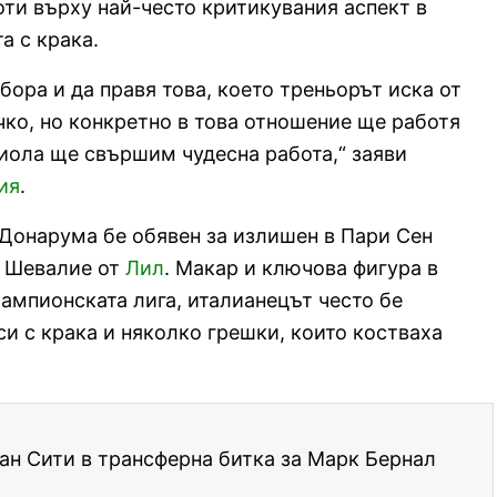
ти върху най-често критикувания аспект в
а с крака.
бора и да правя това, което треньорът иска от
чко, но конкретно в това отношение ще работя
диола ще свършим чудесна работа,“ заяви
ия
.
 Донарума бе обявен за излишен в Пари Сен
с Шевалие от
Лил
. Макар и ключова фигура в
ампионската лига, италианецът често бе
си с крака и няколко грешки, които костваха
ан Сити в трансферна битка за Марк Бернал