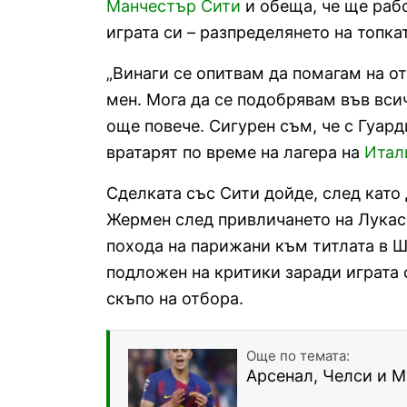
Манчестър Сити
и обеща, че ще рабо
играта си – разпределянето на топкат
„Винаги се опитвам да помагам на от
мен. Мога да се подобрявам във вси
още повече. Сигурен съм, че с Гуар
вратарят по време на лагера на
Итал
Сделката със Сити дойде, след като
Жермен след привличането на Лука
похода на парижани към титлата в Ш
подложен на критики заради играта 
скъпо на отбора.
Още по темата:
Арсенал, Челси и М