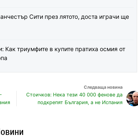
анчестър Сити през лятото, доста играчи ще
: Как триумфите в купите пратиха осмия от
опа
–
Стоичков: Нека тези 40 000 фенове да
ания
подкрепят България, а не Испания
Новини