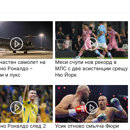
частен самолет на
Меси счупи нов рекорд в
но Роналдо –
МЛС с две асистенции срещу
и и лукс
Ню Йорк
но Роналдо след 2
Усик отново смълча Фюри