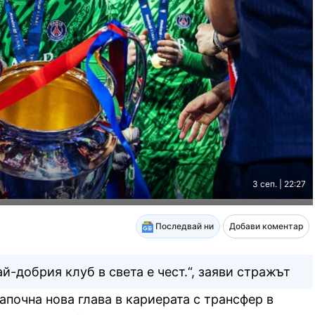
3 сеп. | 22:27
Последвай ни
Добави коментар
й-добрия клуб в света е чест.“, заяви стражът
очна нова глава в кариерата с трансфер в