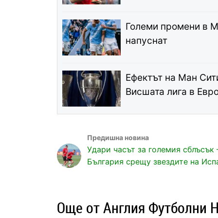
Големи промени в М
напуснат
Ефектът на Ман Сити
Висшата лига в Евр
Удари часът за големия сблъсък 
България срещу звездите на Исп
Още от Англия Футболни 