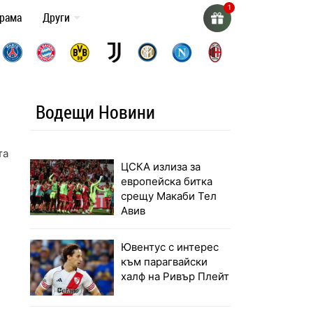
грама
Други
Водещи Новини
та на Пеп
ЦСКА излиза за
европейска битка
срещу Макаби Тел
Авив
Ювентус с интерес
към парагвайски
халф на Ривър Плейт