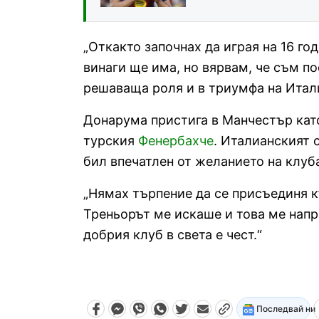
„Откакто започнах да играя на 16 го
винаги ще има, но вярвам, че съм по
решаваща роля и в триумфа на Итал
Донарума пристига в Манчестър като
турския
Фенербахче
. Италианският 
бил впечатлен от желанието на клуба
„Нямах търпение да се присъединя к
Треньорът ме искаше и това ме напр
добрия клуб в света е чест.“
Последвай ни