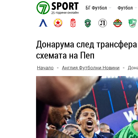
Skip
БГ Футбол
Футбол
to
content
Донарума след трансфера 
схемата на Пеп
Начало
-
Англия Футболни Новини
-
Дона