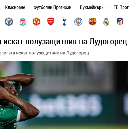
Класиране
Футболни Прогнози
Букмейкъри
ТВ Про
а искат полузащитник на Лудогорец
слигата искат полузащитник на Лудогорец