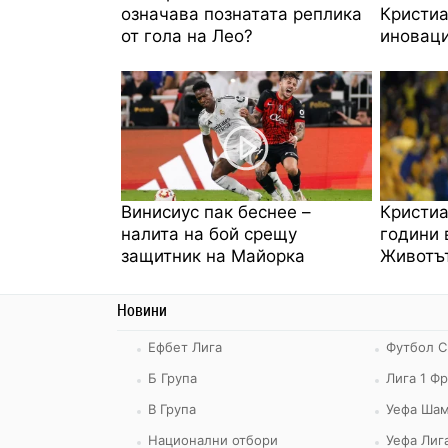
означава познатата реплика
Кристиа
от гола на Лео?
иноваци
Винисиус пак беснее –
Кристиа
налита на бой срещу
години 
защитник на Майорка
Животът
Новини
Ефбет Лига
Футбол С
Б Група
Лига 1 Ф
В Група
Уефа Шам
Национални отбори
Уефа Лиг