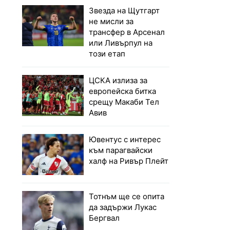
Звезда на Щутгарт
не мисли за
трансфер в Арсенал
или Ливърпул на
този етап
ЦСКА излиза за
европейска битка
срещу Макаби Тел
Авив
Ювентус с интерес
към парагвайски
халф на Ривър Плейт
Тотнъм ще се опита
да задържи Лукас
Бергвал