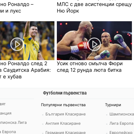
но Роналдо –
МЛС с две асистенции срещу
и и лукс
Ню Йорк
но Роналдо след 2
Усик отново смълча Фюри
в Саудитска Арабия:
след 12 рунда люта битка
 е хубав
Футболни първенства
вят
Популярни първенства
Турнири
ранция
България Класиране
Шампионска
пионска Лига
Англия Класиране
Лига Европа
а Европа
Германия Класиране
Европейско