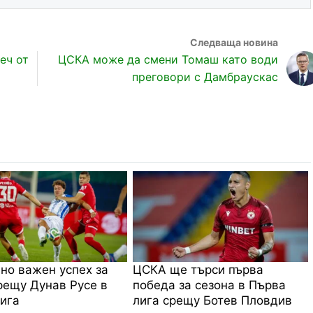
еч от
ЦСКА може да смени Томаш като води
преговори с Дамбраускас
 но важен успех за
ЦСКА ще търси първа
ещу Дунав Русе в
победа за сезона в Първа
ига
лига срещу Ботев Пловдив