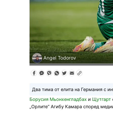
Angel Todorov
Два тима от елита на Германия с и
Борусия Мьонхенгладбах
и
Щутгарт
„Орлите“ Агибу Камара според медии