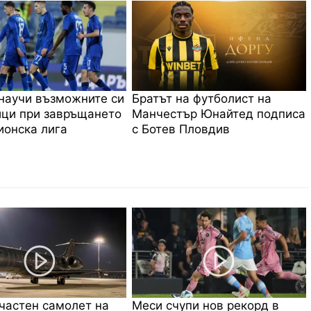
научи възможните си
Братът на футболист на
ци при завръщането
Манчестър Юнайтед подписа
онска лига
с Ботев Пловдив
частен самолет на
Меси счупи нов рекорд в