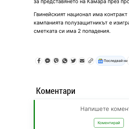
за представянето на Камара през пр
Гвинейският национал има контракт 
кампанията полузащитникът е изигра
сметката си има 2 попадения.
Последвай ни
Коментари
Напишете комен
Коментирай