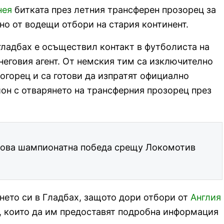
нея
битката през летния трансферен прозорец за
о от водещи отбори на стария континент.
гладбах е осъществил контакт в футболиста на
неговия агент. От немския тим са изключително
огорец и са готови да изпратят официално
н с отварянето на трансферния прозорец през
нова шампионатна победа срещу Локомотив
ането си в Гладбах, защото дори отбори от
Англия
, които да им предоставят подробна информация