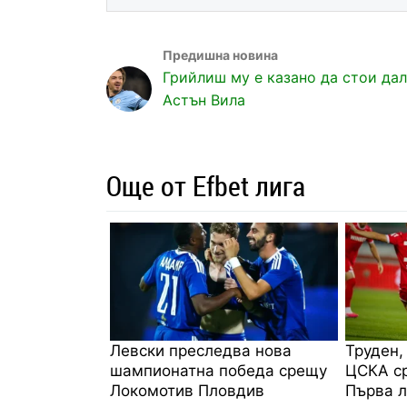
Грийлиш му е казано да стои дал
Астън Вила
Още от Efbet лига
Левски преследва нова
Труден,
шампионатна победа срещу
ЦСКА ср
Локомотив Пловдив
Първа л