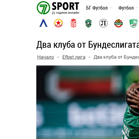
Skip
БГ Футбол
Футбол
to
content
Два клуба от Бундеслигат
Начало
-
Efbet лига
-
Два клуба от Бунде