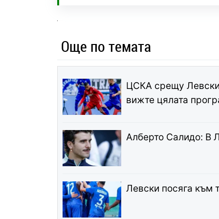
Още по темата
ЦСКА срещу Левски 
вижте цялата прог
Алберто Салидо: В 
Левски посяга към 