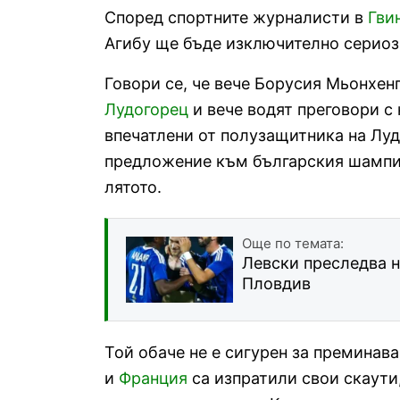
Според спортните журналисти в
Гви
Агибу ще бъде изключително сериозн
Говори се, че вече Борусия Мьонхен
Лудогорец
и вече водят преговори с 
впечатлени от полузащитника на Луд
предложение към българския шампио
лятото.
Още по темата:
Левски преследва 
Пловдив
Той обаче не е сигурен за преминав
и
Франция
са изпратили свои скаути