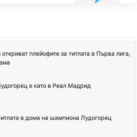
откриват плейофите за титлата в Първа лига,
рама
Лудогорец е като в Реал Мадрид
титлата в дома на шампиона Лудогорец