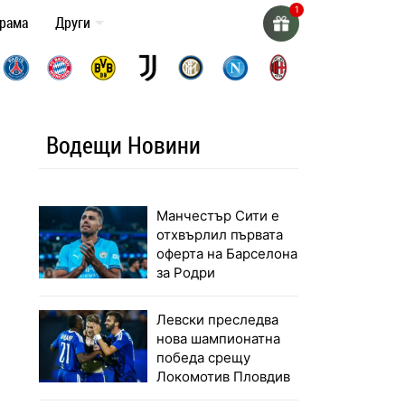
грама
Други
Водещи Новини
Манчестър Сити е
отхвърлил първата
оферта на Барселона
за Родри
Левски преследва
нова шампионатна
победа срещу
Локомотив Пловдив