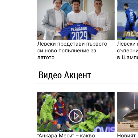
Левски представи първото
Левски 
си ново попълнение за
съперни
лятото
в Шампи
Видео Акцент
“Анкара Меси” – какво
Новият 