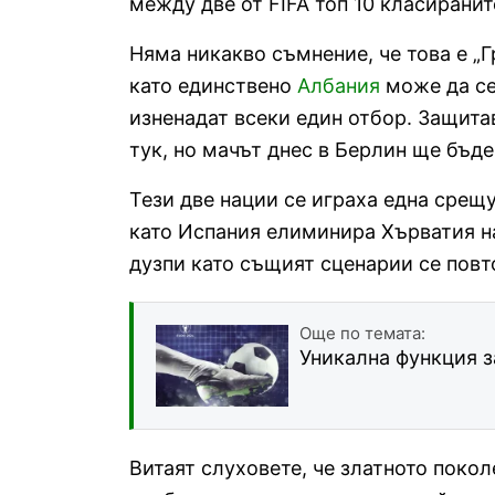
между две от FIFA топ 10 класирани
Няма никакво съмнение, че това е „
като единствено
Албания
може да се 
изненадат всеки един отбор. Защи
тук, но мачът днес в Берлин ще бъде
Тези две нации се играха една срещу
като Испания елиминира Хърватия на
дузпи като същият сценарии се повто
Още по темата:
Уникална функция з
Витаят слуховете, че златното покол