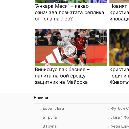
“Анкара Меси” – какво
Новият 
означава познатата реплика
Кристиа
от гола на Лео?
иноваци
Винисиус пак беснее –
Кристиа
налита на бой срещу
години 
защитник на Майорка
Животът
Новини
Ефбет Лига
Футбол С
Б Група
Лига 1 Ф
В Група
Уефа Шам