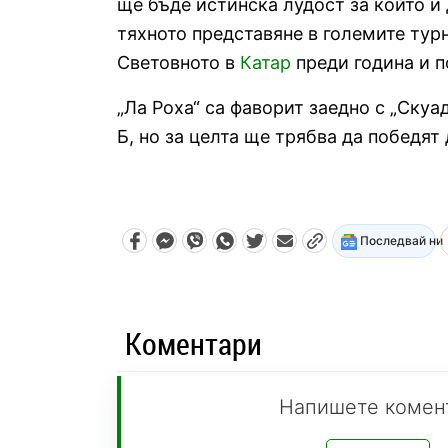
ще бъде истинска лудост за който и 
тяхното представяне в големите тур
Световното в
Катар
преди година и п
„Ла Роха“ са фаворит заедно с „Скуа
Б, но за целта ще трябва да победят 
Последвай ни
Коментари
Напишете комен