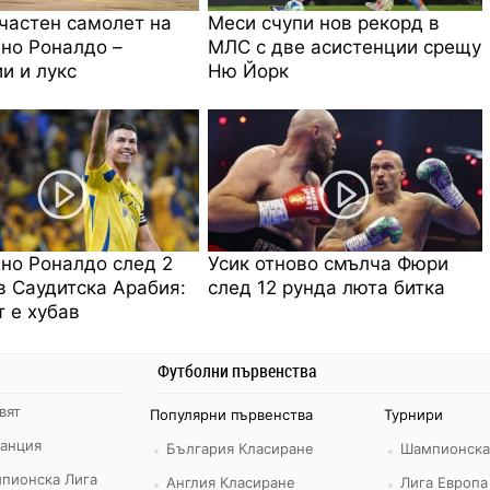
частен самолет на
Меси счупи нов рекорд в
но Роналдо –
МЛС с две асистенции срещу
и и лукс
Ню Йорк
но Роналдо след 2
Усик отново смълча Фюри
в Саудитска Арабия:
след 12 рунда люта битка
 е хубав
Футболни първенства
вят
Популярни първенства
Турнири
ранция
България Класиране
Шампионска
пионска Лига
Англия Класиране
Лига Европа