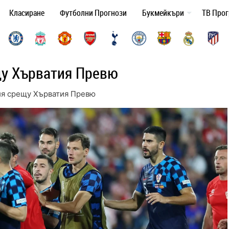
Класиране
Футболни Прогнози
Букмейкъри
ТВ Про
щу Хърватия Превю
ия срещу Хърватия Превю