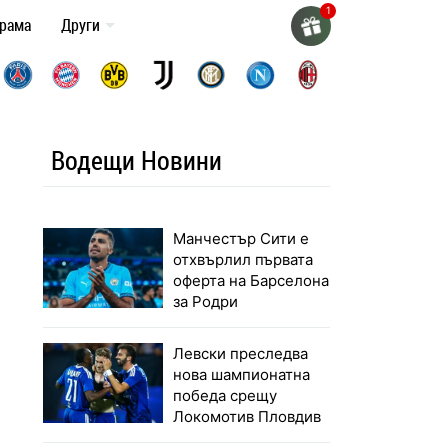
грама
Други
Водещи Новини
Манчестър Сити е
отхвърлил първата
оферта на Барселона
за Родри
Левски преследва
нова шампионатна
победа срещу
Локомотив Пловдив