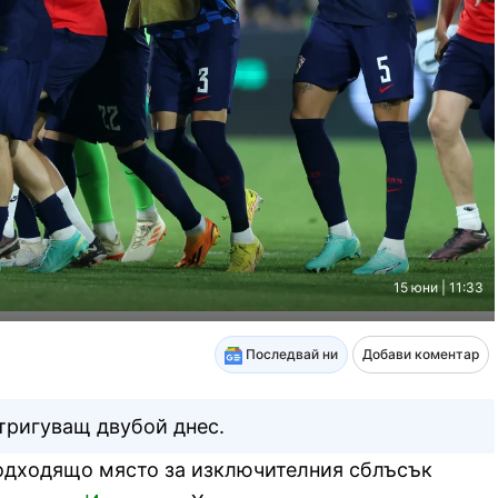
15 юни | 11:33
Последвай ни
Добави коментар
тригуващ двубой днес.
одходящо място за изключителния сблъсък