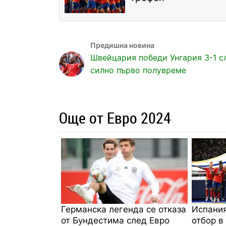
Швейцария победи Унгария 3-1 с
силно първо полувреме
Още от Евро 2024
Германска легенда се отказа
Испания
от Бундестима след Евро
отбор в