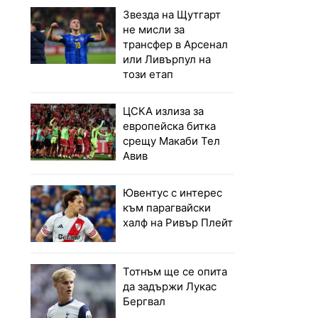
Звезда на Щутгарт
не мисли за
трансфер в Арсенал
или Ливърпул на
този етап
ЦСКА излиза за
европейска битка
срещу Макаби Тел
Авив
Ювентус с интерес
към парагвайски
халф на Ривър Плейт
Тотнъм ще се опита
да задържи Лукас
Бергвал