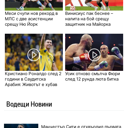
Меси счупи нов рекорд в
Винисиус пак беснее –
МЛС с две асистенции
налита на бой срещу
срещу Ню Йорк
защитник на Майорка
Кристиано Роналдо след 2
Усик отново смълча Фюри
години в Саудитска
след 12 рунда люта битка
Арабия: Животът е хубав
Водещи Новини
Манчестър Сити е отхвърлил първата