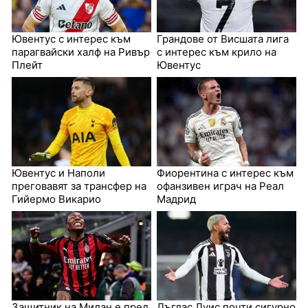
Ювентус с интерес към
Грандове от Висшата лига
парагвайски халф на Ривър
с интерес към крило на
Плейт
Ювентус
Ювентус и Наполи
Фиорентина с интерес към
преговавят за трансфер на
офанзивен играч на Реал
Гийермо Викарио
Мадрид
Защитник на Милан е пред
Дъглас Луис почти сигурно