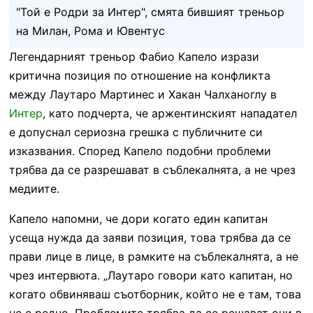
"Той е Родри за Интер", смята бившият треньор
на Милан, Рома и Ювентус
Легендарният треньор Фабио Капело изрази
критична позиция по отношение на конфликта
между Лаутаро Мартинес и Хакан Чалханоглу в
Интер
, като подчерта, че аржентинският нападател
е допуснал сериозна грешка с публичните си
изказвания. Според Капело подобни проблеми
трябва да се разрешават в съблекалнята, а не чрез
медиите.
Капело напомни, че дори когато един капитан
усеща нужда да заяви позиция, това трябва да се
прави лице в лице, в рамките на съблекалнята, а не
чрез интервюта. „Лаутаро говори като капитан, но
когато обвиняваш съотборник, който не е там, това
не е редно. Проблемите трябва да се решават очи в