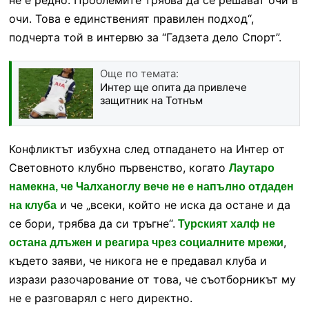
очи. Това е единственият правилен подход“,
подчерта той в интервю за “Гадзета дело Спорт”.
Още по темата:
Интер ще опита да привлече
защитник на Тотнъм
Конфликтът избухна след отпадането на Интер от
Световното клубно първенство, когато
Лаутаро
намекна, че Чалханоглу вече не е напълно отдаден
и че „всеки, който не иска да остане и да
на клуба
се бори, трябва да си тръгне“.
Турският халф не
,
остана длъжен и реагира чрез социалните мрежи
където заяви, че никога не е предавал клуба и
изрази разочарование от това, че съотборникът му
не е разговарял с него директно.