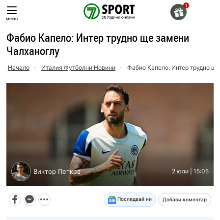
Skip
to
меню
content
Фабио Капело: Интер трудно ще замени
Чалханоглу
Начало
-
Италия Футболни Новини
-
Фабио Капело: Интер трудно ще
Виктор Петков
2 юли | 15:05
Последвай ни
Добави коментар