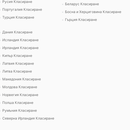
Русия Класиране
Беларус Класиране
Португалия Класиране
Босна и Херциговина Класиране
Турция Класиране
Гърция Класиране
Дания Класиране
Исландия Класиране
Ирландия Класиране
Кипър Класиране
Латвия Класиране
Литва Класиране
Македония Класиране
Молдова Класиране
Норвегия Класиране
Полша Класиране
Румъния Класиране
Северна Ирландия Класиране