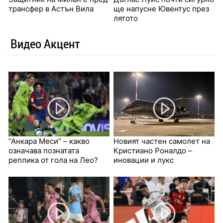
трансфер в Астън Вила
ще напусне Ювентус през
лятото
Видео Акцент
“Анкара Меси” – какво
Новият частен самолет на
означава познатата
Кристиано Роналдо –
реплика от гола на Лео?
иновации и лукс