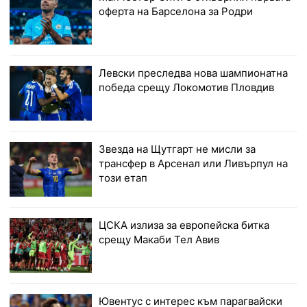
оферта на Барселона за Родри
Левски преследва нова шампионатна
победа срещу Локомотив Пловдив
Звезда на Щутгарт не мисли за
трансфер в Арсенал или Ливърпул на
този етап
ЦСКА излиза за европейска битка
срещу Макаби Тел Авив
Ювентус с интерес към парагвайски