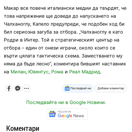
Макар все повече италиански медии да твърдят, че
това напрежение ще доведе до напускането на
Чалханоглу, Капело предупреди, че подобен ход би
бил сериозна загуба за отбора. „Чалханоглу е като
Родри в Интер. Той е стратегическият център на
отбора – един от онези играчи, около които се
върти цялата тактическа схема. Заместването му
няма да бъде лесно“, коментира бившият наставник
на
Милан
,
Ювентус
,
Рома
и
Реал Мадрид
.
Последвай ни
Добави коментар
Последвайте ни в Google Новини.
Коментари