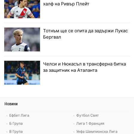
халф на Ривър Плейт
Тотнъм ще се опита да задържи Лукас
Бергвал
Челси и Нюкасъл в трансферна битка
за защитник на Аталанта
Новини
Ефбет Лига
Футбол Свят
Б Група
Лига 1 Франция
В Група
Уефа Шампионска Лига