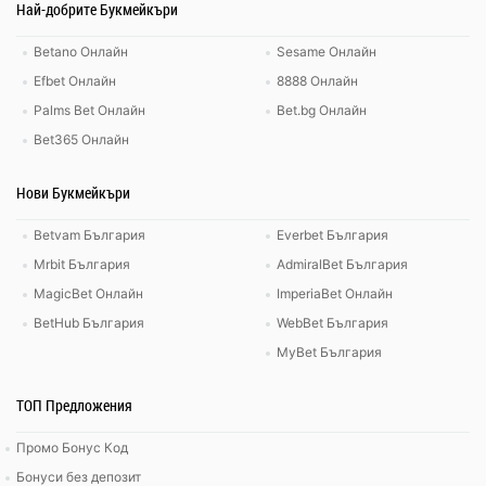
Най-добрите Букмейкъри
Betano Онлайн
Sesame Онлайн
Efbet Онлайн
8888 Онлайн
Palms Bet Онлайн
Bet.bg Онлайн
Bet365 Онлайн
Нови Букмейкъри
Betvam България
Everbet България
Mrbit България
AdmiralBet България
MagicBet Онлайн
ImperiaBet Онлайн
BetHub България
WebBet България
MyBet България
ТОП Предложения
Промо Бонус Код
Бонуси без депозит