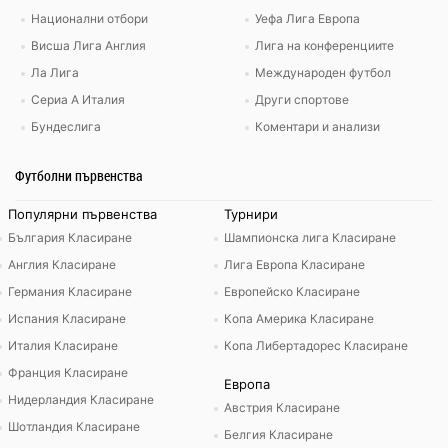
Национални отбори
Уефа Лига Европа
Висша Лига Англия
Лига на конференциите
Ла Лига
Международен футбол
Сериа А Италия
Други спортове
Бундеслига
Коментари и анализи
Футболни първенства
Популярни първенства
Турнири
България Класиране
Шампионска лига Класиране
Англия Класиране
Лига Европа Класиране
Германия Класиране
Европейско Класиране
Испания Класиране
Копа Америка Класиране
Италия Класиране
Копа Либертадорес Класиране
Франция Класиране
Европа
Нидерландия Класиране
Австрия Класиране
Шотландия Класиране
Белгия Класиране