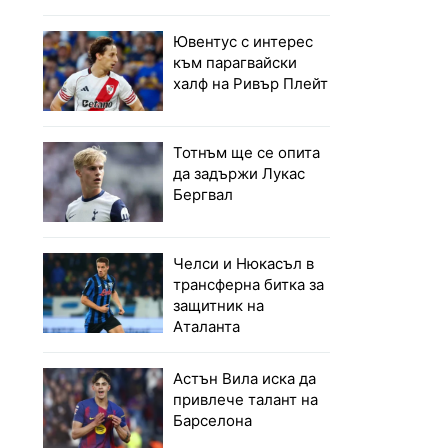
Ювентус с интерес
към парагвайски
халф на Ривър Плейт
Тотнъм ще се опита
да задържи Лукас
Бергвал
Челси и Нюкасъл в
трансферна битка за
защитник на
Аталанта
Астън Вила иска да
привлече талант на
Барселона