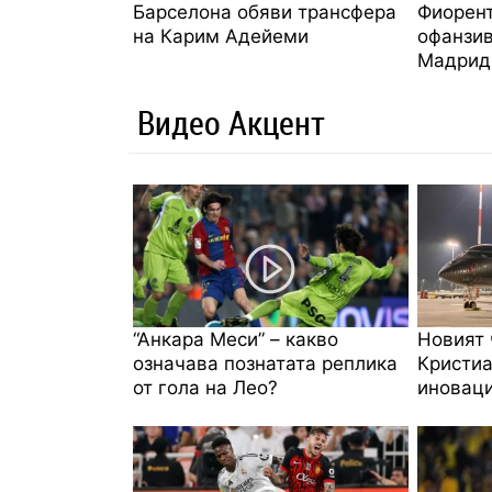
Барселона обяви трансфера
Фиорент
на Карим Адейеми
офанзив
Мадрид
Видео Акцент
“Анкара Меси” – какво
Новият 
означава познатата реплика
Кристиа
от гола на Лео?
иноваци