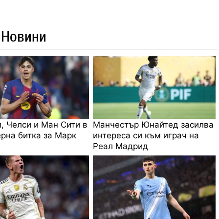
 Новини
, Челси и Ман Сити в
Манчестър Юнайтед засилва
рна битка за Марк
интереса си към играч на
Реал Мадрид