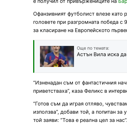
е получил от привържениците на
Ба
Офанзивният футболист влезе като 
головете при разгромната победа с 
за класиране на Европейското първе
Още по темата:
Астън Вила иска да
“Изненадан съм от фантастичния нач
приветстваха”, каза Феликс в интерв
“Готов съм да играя отляво, чувствам
използва”, добави той, а попитан за
той заяви: “Това е реална цел за нас”