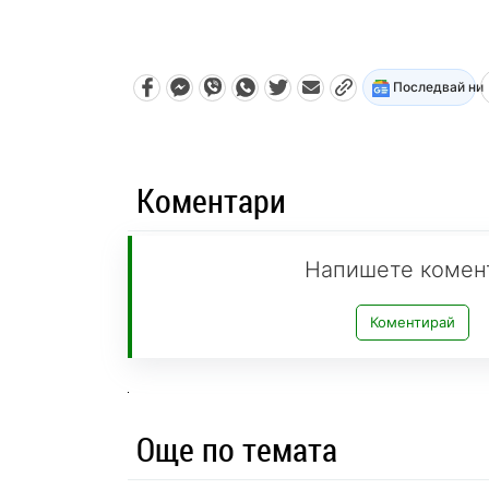
Последвай ни
Коментари
Напишете комен
Коментирай
Още по темата