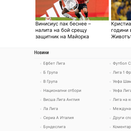
Винисиус пак беснее –
Кристиа
налита на бой срещу
години 
защитник на Майорка
Животът
Новини
Ефбет Лига
Футбол С
Б Група
Лига 1 Ф
В Група
Уефа Шам
Национални отбори
Уефа Лиг
Висша Лига Англия
Лига на 
Ла Лига
Междуна
Сериа А Италия
Други сп
Бундеслига
Коментар