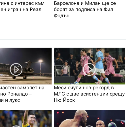
ина с интерес към
Барселона и Милан ще се
ен играч на Реал
борят за подписа на Фил
Фодън
частен самолет на
Меси счупи нов рекорд в
но Роналдо –
МЛС с две асистенции срещу
и и лукс
Ню Йорк