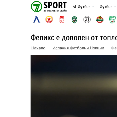
Skip
БГ Футбол
Футбол
to
content
Феликс е доволен от топл
Начало
-
Испания Футболни Новини
-
Фе