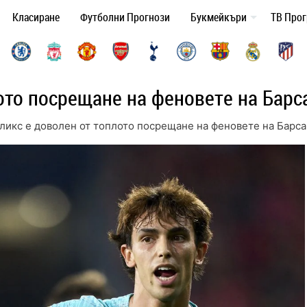
Класиране
Футболни Прогнози
Букмейкъри
ТВ Про
ото посрещане на феновете на Барс
ликс е доволен от топлото посрещане на феновете на Барса