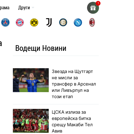
грама
Други
а
Водещи Новини
Звезда на Щутгарт
не мисли за
трансфер в Арсенал
или Ливърпул на
този етап
ЦСКА излиза за
европейска битка
срещу Макаби Тел
Авив