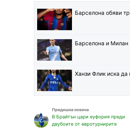
Барселона обяви т
Барселона и Милан 
Ханзи Флик иска да
В Брайтън цари еуфория преди
двубоите от евротурнирите