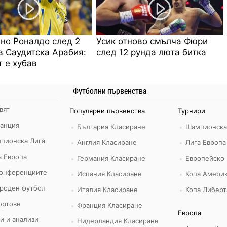
но Роналдо след 2
Усик отново смълча Фюри
в Саудитска Арабия:
след 12 рунда люта битка
 е хубав
Футболни първенства
вят
Популярни първенства
Турнири
ранция
България Класиране
Шампионска
пионска Лига
Англия Класиране
Лига Европа
а Европа
Германия Класиране
Европейско
конференциите
Испания Класиране
Копа Америк
роден футбол
Италия Класиране
Копа Либерт
ортове
Франция Класиране
Европа
и и анализи
Нидерландия Класиране