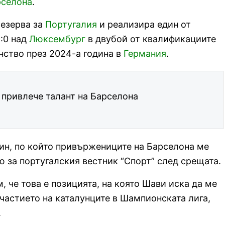
рселона
.
резерва за
Португалия
и реализира един от
9:0 над
Люксембург
в двубой от квалификациите
нство през 2024-а година в
Германия
.
 привлече талант на Барселона
ин, по който привържениците на Барселона ме
ю за португалския вестник “Спорт” след срещата.
, че това е позицията, на която Шави иска да ме
 участието на каталунците в Шампионската лига,
.