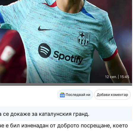
12 сеп. | 15:45
Последвай ни
Добави коментар
 се докаже за каталунския гранд.
е е бил изненадан от доброто посрещане, което