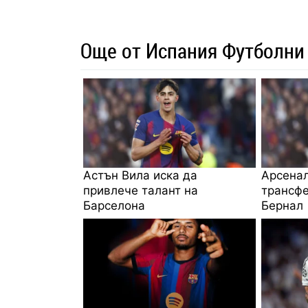
Още от Испания Футболни
Астън Вила иска да
Арсенал
привлече талант на
трансфе
Барселона
Бернал