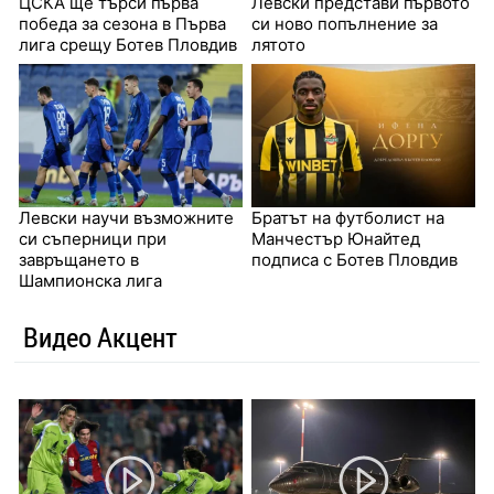
ЦСКА ще търси първа
Левски представи първото
победа за сезона в Първа
си ново попълнение за
лига срещу Ботев Пловдив
лятото
Левски научи възможните
Братът на футболист на
си съперници при
Манчестър Юнайтед
завръщането в
подписа с Ботев Пловдив
Шампионска лига
Видео Акцент