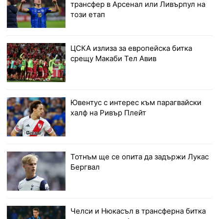
трансфер в Арсенал или Ливърпул на
този етап
ЦСКА излиза за европейска битка
срещу Макаби Тел Авив
Ювентус с интерес към парагвайски
халф на Ривър Плейт
Тотнъм ще се опита да задържи Лукас
Бергвал
Челси и Нюкасъл в трансферна битка