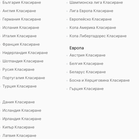
България Класиране
Шампионска лига Класиране
Англия Класиране
Лига Европа Класиране
Германия Класиране
Европейско Класиране
Испания Класиране
Копа Америка Класиране
Италия Класиране
Копа Либертадорес Класиране
Франция Класиране
Европа
Нидерландия Класиране
Австрия Класиране
Шотландия Класиране
Белгия Класиране
Русия Класиране
Беларус Класиране
Португалия Класиране
Босна и Херциговина Класиране
Турция Класиране
Гърция Класиране
Дания Класиране
Исландия Класиране
Ирландия Класиране
Кипър Класиране
Латвия Класиране