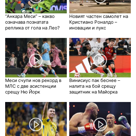
“Анкара Меси” – какво
Новият частен самолет на
означава познатата
Кристиано Роналдо –
реплика от гола на Лео?
иновации и лукс
Меси счупи нов рекорд в
Винисиус пак беснее –
МЛС с две асистенции
налита на бой срещу
срещу Ню Йорк
защитник на Майорка