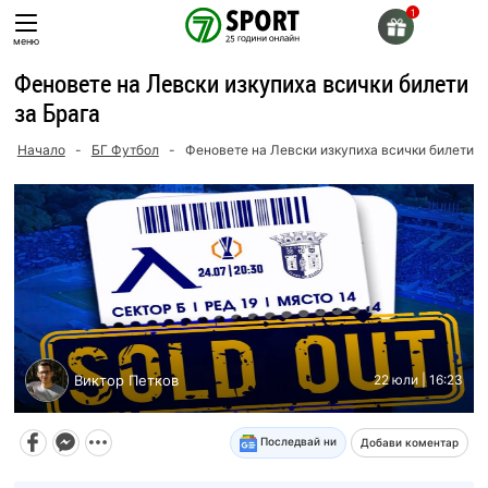
Skip
to
меню
content
Феновете на Левски изкупиха всички билети
за Брага
Начало
-
БГ Футбол
-
Феновете на Левски изкупиха всички билети з
Виктор Петков
22 юли | 16:23
Последвай ни
Добави коментар