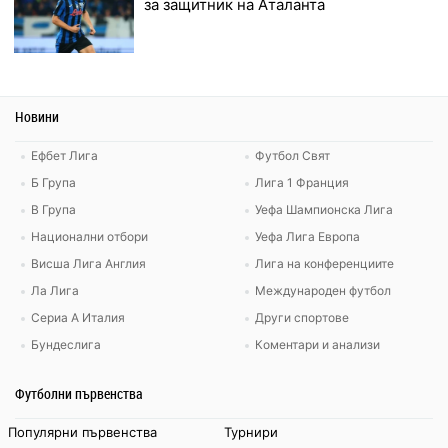
за защитник на Аталанта
Новини
Ефбет Лига
Футбол Свят
Б Група
Лига 1 Франция
В Група
Уефа Шампионска Лига
Национални отбори
Уефа Лига Европа
Висша Лига Англия
Лига на конференциите
Ла Лига
Международен футбол
Сериа А Италия
Други спортове
Бундеслига
Коментари и анализи
Футболни първенства
Популярни първенства
Турнири