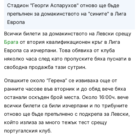
Стадион "Георги Аспарухов" отново ще бъде
препълнен за домакинството на "сините" в Лига
Европа
Всички билети за домакинството на Левски срещу
Брага
от втория квалификационен кръг в Лига
Европа са изчерпани. Това обявиха от клуба
няколко часа след като пропуските бяха пуснати в
свободна продажба тази сутрин.
Опашките около “Герена” се извиваха още от
ранните часове във вторник и до обяд вече бяха
останали оскъден брой места. Около 16:00ч. вече
всички билети са били изчерпани и по трибуните
отново ще бъде препълнено с подкрепа за Левски,
който излиза за много тежък тест срещу
португалския клуб.