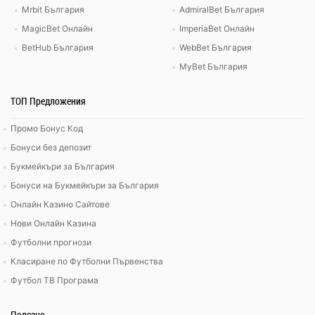
Mrbit България
AdmiralBet България
MagicBet Онлайн
ImperiaBet Онлайн
BetHub България
WebBet България
MyBet България
ТОП Предложения
Промо Бонус Код
Бонуси без депозит
Букмейкъри за България
Бонуси на Букмейкъри за България
Онлайн Казино Сайтове
Нови Онлайн Казина
Футболни прогнози
Класиране по Футболни Първенства
Футбол ТВ Програма
Полезно