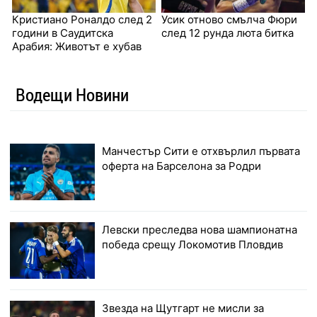
Кристиано Роналдо след 2
Усик отново смълча Фюри
години в Саудитска
след 12 рунда люта битка
Арабия: Животът е хубав
Водещи Новини
Манчестър Сити е отхвърлил първата
оферта на Барселона за Родри
Левски преследва нова шампионатна
победа срещу Локомотив Пловдив
Звезда на Щутгарт не мисли за