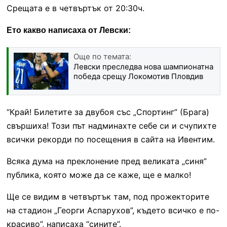
Срещата е в четвъртък от 20:30ч.
Ето какво написаха от Левски:
Още по темата:
Левски преследва нова шампионатна
победа срещу Локомотив Пловдив
“Край! Билетите за двубоя със „Спортинг” (Брага)
свършиха! Този път надминахте себе си и счупихте
всички рекорди по посещения в сайта на Ивентим.
Всяка дума на преклонение пред великата „синя”
публика, която може да се каже, ще е малко!
Ще се видим в четвъртък там, под прожекторите
на стадион „Георги Аспарухов”, където всичко е по-
красиво”, написаха “сините”.