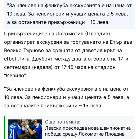
"За членове на фенклуба екскурзията е на цена от
10 лева. За пенсионери и учащи цената е 5 лева,
а за останалите привърженици - 15 лева.
Привържениците на Локомотив (Пловдив)
организират екскурзия за гостуването на Етър във
Велико Търново за срещата от деветия кръг на
efbet Лига. Двубоят между двата отбора е на 17-и
септември (неделя) от 17:45 часа на стадион
“Ивайло”.
“За членове на фенклуба екскурзията е на цена от
10 лева. За пенсионери и учащи цената е 5 лева, а
за останалите привърженици – 15 лева.
Още по темата:
Левски преследва нова шампионатна
победа срещу Локомотив Пловдив