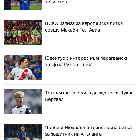
този етап
ЦСКА излиза за европейска битка
срещу Макаби Тел Авив
Ювентус с интерес към парагвайски
халф на Ривър Плейт
Тотнъм ще се опита да задържи Лукас
Бергвал
Челси и Нюкасъл в трансферна битка
за защитник на Аталанта