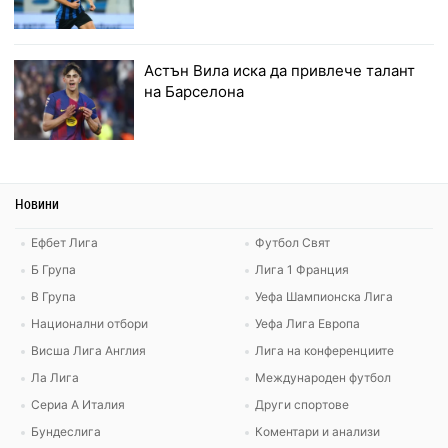
Астън Вила иска да привлече талант
на Барселона
Новини
Ефбет Лига
Футбол Свят
Б Група
Лига 1 Франция
В Група
Уефа Шампионска Лига
Национални отбори
Уефа Лига Европа
Висша Лига Англия
Лига на конференциите
Ла Лига
Международен футбол
Сериа А Италия
Други спортове
Бундеслига
Коментари и анализи