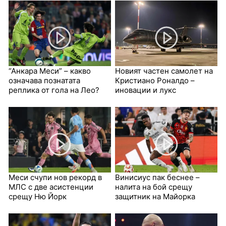
“Анкара Меси” – какво
Новият частен самолет на
означава познатата
Кристиано Роналдо –
реплика от гола на Лео?
иновации и лукс
Меси счупи нов рекорд в
Винисиус пак беснее –
МЛС с две асистенции
налита на бой срещу
срещу Ню Йорк
защитник на Майорка