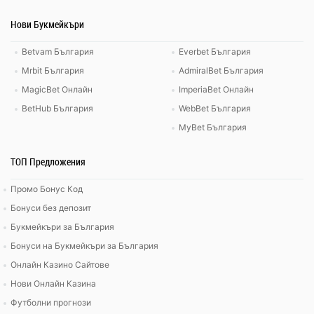
Нови Букмейкъри
Betvam България
Everbet България
Mrbit България
AdmiralBet България
MagicBet Онлайн
ImperiaBet Онлайн
BetHub България
WebBet България
MyBet България
ТОП Предложения
Промо Бонус Код
Бонуси без депозит
Букмейкъри за България
Бонуси на Букмейкъри за България
Онлайн Казино Сайтове
Нови Онлайн Казина
Футболни прогнози