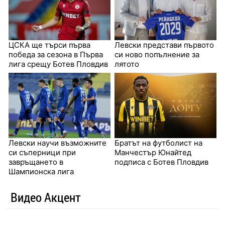
ЦСКА ще търси първа
Левски представи първото
победа за сезона в Първа
си ново попълнение за
лига срещу Ботев Пловдив
лятото
Левски научи възможните
Братът на футболист на
си съперници при
Манчестър Юнайтед
завръщането в
подписа с Ботев Пловдив
Шампионска лига
Видео Акцент