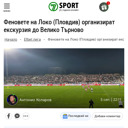
Skip
to
меню
content
Феновете на Локо (Пловдив) организират
екскурзия до Велико Търново
Начало
-
Efbet лига
-
Феновете на Локо (Пловдив) организират екск
Антонио Коларов
5 сеп. | 22:11
Последвай ни
Добави коментар