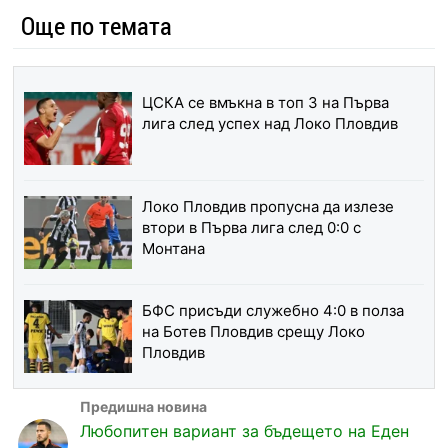
Още по темата
ЦСКА се вмъкна в топ 3 на Първа
лига след успех над Локо Пловдив
Локо Пловдив пропусна да излезе
втори в Първа лига след 0:0 с
Монтана
БФС присъди служебно 4:0 в полза
на Ботев Пловдив срещу Локо
Пловдив
Любопитен вариант за бъдещето на Еден