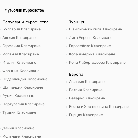
Футболни първенства
Популярни първенства
Турнири
България Класиране
Шампионска лига Класиране
Англия Класиране
Лига Европа Класиране
Германия Класиране
Европейско Класиране
Испания Класиране
Копа Америка Класиране
Италия Класиране
Копа Либертадорес Класиране
Франция Класиране
Европа
Нидерландия Класиране
Австрия Класиране
Шотландия Класиране
Белгия Класиране
Русия Класиране
Беларус Класиране
Португалия Класиране
Босна и Херциговина Класиране
Турция Класиране
Гърция Класиране
Дания Класиране
Исландия Класиране