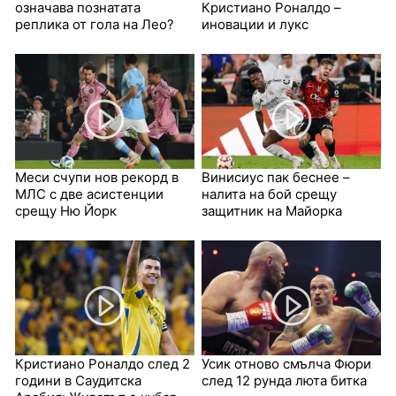
означава познатата
Кристиано Роналдо –
реплика от гола на Лео?
иновации и лукс
Меси счупи нов рекорд в
Винисиус пак беснее –
МЛС с две асистенции
налита на бой срещу
срещу Ню Йорк
защитник на Майорка
Кристиано Роналдо след 2
Усик отново смълча Фюри
години в Саудитска
след 12 рунда люта битка