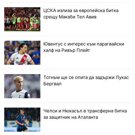
ЦСКА излиза за европейска битка
срещу Макаби Тел Авив
Ювентус с интерес към парагвайски
халф на Ривър Плейт
Тотнъм ще се опита да задържи Лукас
Бергвал
Челси и Нюкасъл в трансферна битка
за защитник на Аталанта