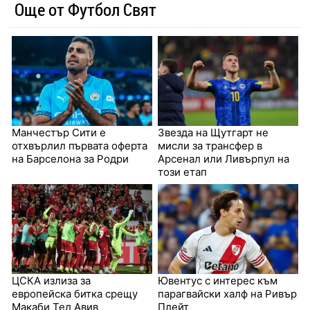
Още от Футбол Свят
Манчестър Сити е
Звезда на Щутгарт не
отхвърлил първата оферта
мисли за трансфер в
на Барселона за Родри
Арсенал или Ливърпул на
този етап
ЦСКА излиза за
Ювентус с интерес към
европейска битка срещу
парагвайски халф на Ривър
Макаби Тел Авив
Плейт