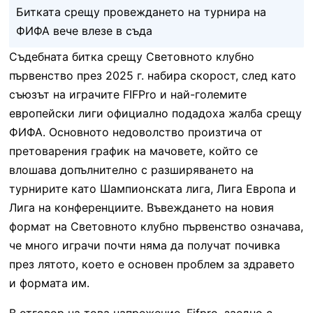
Битката срещу провеждането на турнира на
ФИФА вече влезе в съда
Съдебната битка срещу Световното клубно
първенство през 2025 г. набира скорост, след като
съюзът на играчите FIFPro и най-големите
европейски лиги официално подадоха жалба срещу
ФИФА. Основното недоволство произтича от
претоварения график на мачовете, който се
влошава допълнително с разширяването на
турнирите като Шампионската лига, Лига Европа и
Лига на конференциите. Въвеждането на новия
формат на Световното клубно първенство означава,
че много играчи почти няма да получат почивка
през лятото, което е основен проблем за здравето
и формата им.
В отговор на това напрежение, Fifpro, заедно с