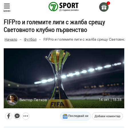
Skip
to
меню
content
FIFPro и големите лиги с жалба срещу
Световното клубно първенство
Начало
-
Футбол
-
FIFPro и големите лиги с жалба срещу Световнот
Виктор Петков
14 окт. | 18:38
Последвай ни
Добави коментар