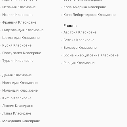
Испания Класиране
Копа Америка Класиране
Италия Класиране
Копа Либертадорес Класиране
Франция Класиране
Европа
Нидерландия Класиране
Австрия Класиране
Шотландия Класиране
Белгия Класиране
Русия Класиране
Беларус Класиране
Португалия Класиране
Босна и Херциговина Класиране
Турция Класиране
Гърция Класиране
Дания Класиране
Исландия Класиране
Ирландия Класиране
Кипър Класиране
Латвия Класиране
Литва Класиране
Македония Класиране