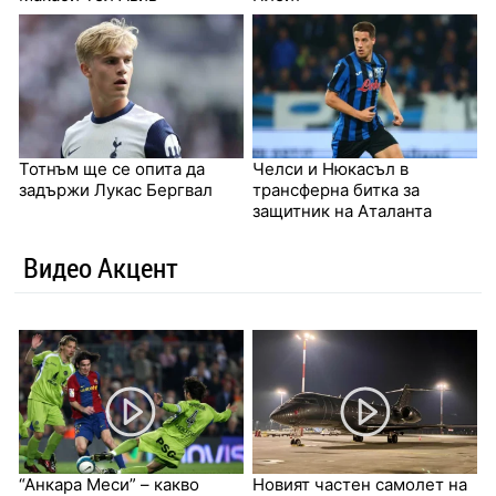
Тотнъм ще се опита да
Челси и Нюкасъл в
задържи Лукас Бергвал
трансферна битка за
защитник на Аталанта
Видео Акцент
“Анкара Меси” – какво
Новият частен самолет на