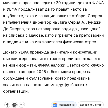
мачовете през последните 20 години, докато ФИФА
и УЕФА продължават да го правят както за
клубовете, така и за националните отбори. Според
изпълнителния директор на Лига Серия А, Луиджи
Де Сиерво, това натоварване води до „насищане“
на списъка с мачове, като играчите са претоварени
и подложени на изключителен физически стрес.
Докато УЕФА провежда значителни консултации
със заинтересованите страни преди въвеждането
на нови формати, ФИФА наложи Световното клубно
първенство през 2025 г. без същия процес на
обсъждане и съгласуване, което предизвика
значително напрежение между футболните
организации.
Последвай ни
Добави коментар