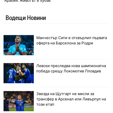
Арабия: Животът е хубав
Водещи Новини
Манчестър Сити е отхвърлил първата
оферта на Барселона за Родри
Левски преследва нова шампионатна
победа срещу Локомотив Пловдив
Звезда на Щутгарт не мисли за
трансфер в Арсенал или Ливърпул на
този етап