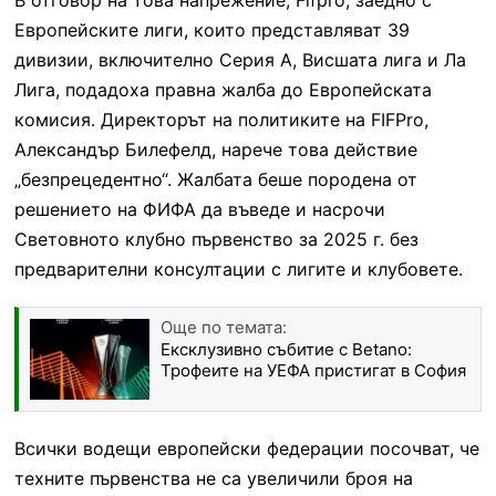
Европейските лиги, които представляват 39
дивизии, включително Серия А, Висшата лига и Ла
Лига, подадоха правна жалба до Европейската
комисия. Директорът на политиките на FIFPro,
Александър Билефелд, нарече това действие
„безпрецедентно“. Жалбата беше породена от
решението на ФИФА да въведе и насрочи
Световното клубно първенство за 2025 г. без
предварителни консултации с лигите и клубовете.
Още по темата:
Ексклузивно събитие с Betanо:
Трофеите на УЕФА пристигат в София
Всички водещи европейски федерации посочват, че
техните първенства не са увеличили броя на