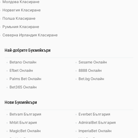
Молдова Класиране
Норвегия Класиране
Полша Класиране
Румъния Класиране
Северна Ирландия Класиране
Най-добрите Букмейкъри
Betano Онлайн
Sesame Онлайн
Efbet Онлайн
8888 Онлайн
Palms Bet Онлайн
Bet.bg Онлайн
Bet365 Онлайн
Нови Букмейкъри
Betvam България
Everbet България
Mrbit България
AdmiralBet България
MagicBet Онлайн
ImperiaBet Онлайн