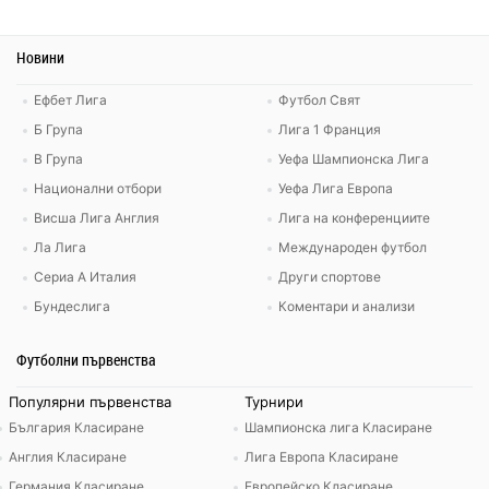
Новини
Ефбет Лига
Футбол Свят
Б Група
Лига 1 Франция
В Група
Уефа Шампионска Лига
Национални отбори
Уефа Лига Европа
Висша Лига Англия
Лига на конференциите
Ла Лига
Международен футбол
Сериа А Италия
Други спортове
Бундеслига
Коментари и анализи
Футболни първенства
Популярни първенства
Турнири
България Класиране
Шампионска лига Класиране
Англия Класиране
Лига Европа Класиране
Германия Класиране
Европейско Класиране