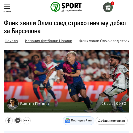
Skip
to
меню
content
Флик хвали Олмо след страхотния му дебют
за Барселона
Начало
-
Испания Футболни Новини
-
Флик хвали Олмо след страхо
Виктор Петков
28 авг. | 09:33
Последвай ни
Добави коментар