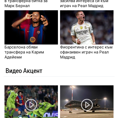
в трансферна битка за
засилва интереса си към
Марк Бернал
играч на Реал Мадрид
Барселона обяви
Фиорентина с интерес към
трансфера на Карим
офанзивен играч на Реал
Адейеми
Мадрид
Видео Акцент