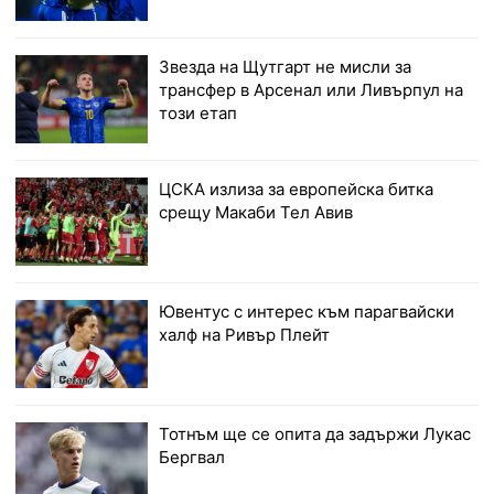
Звезда на Щутгарт не мисли за
трансфер в Арсенал или Ливърпул на
този етап
ЦСКА излиза за европейска битка
срещу Макаби Тел Авив
Ювентус с интерес към парагвайски
халф на Ривър Плейт
Тотнъм ще се опита да задържи Лукас
Бергвал