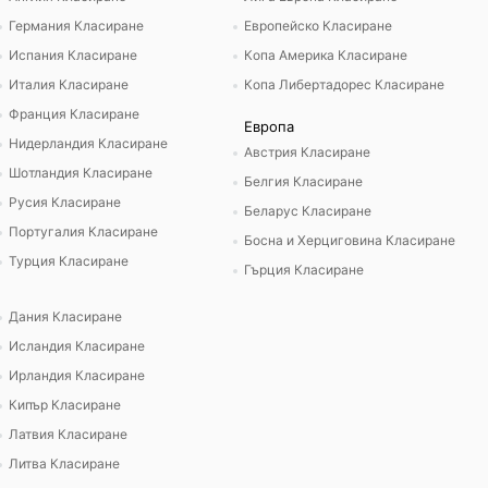
Германия Класиране
Европейско Класиране
Испания Класиране
Копа Америка Класиране
Италия Класиране
Копа Либертадорес Класиране
Франция Класиране
Европа
Нидерландия Класиране
Австрия Класиране
Шотландия Класиране
Белгия Класиране
Русия Класиране
Беларус Класиране
Португалия Класиране
Босна и Херциговина Класиране
Турция Класиране
Гърция Класиране
Дания Класиране
Исландия Класиране
Ирландия Класиране
Кипър Класиране
Латвия Класиране
Литва Класиране