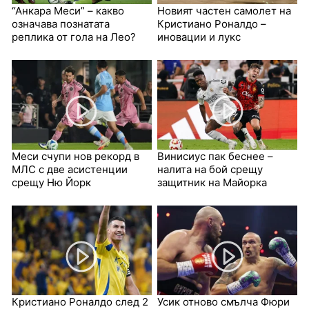
“Анкара Меси” – какво
Новият частен самолет на
означава познатата
Кристиано Роналдо –
реплика от гола на Лео?
иновации и лукс
Меси счупи нов рекорд в
Винисиус пак беснее –
МЛС с две асистенции
налита на бой срещу
срещу Ню Йорк
защитник на Майорка
Кристиано Роналдо след 2
Усик отново смълча Фюри