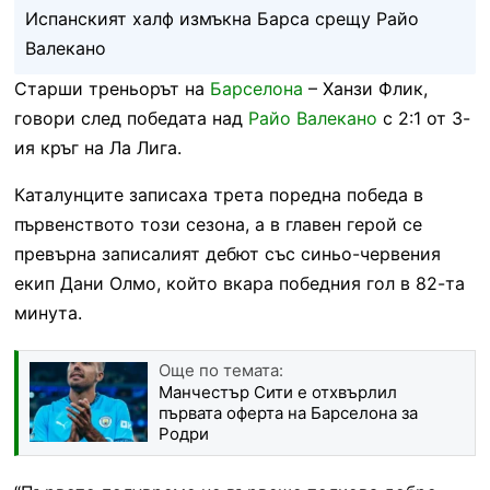
Испанският халф измъкна Барса срещу Райо
Валекано
Старши треньорът на
Барселона
– Ханзи Флик,
говори след победата над
Райо Валекано
с 2:1 от 3-
ия кръг на Ла Лига.
Каталунците записаха трета поредна победа в
първенството този сезона, а в главен герой се
превърна записалият дебют със синьо-червения
екип Дани Олмо, който вкара победния гол в 82-та
минута.
Още по темата:
Манчестър Сити е отхвърлил
първата оферта на Барселона за
Родри