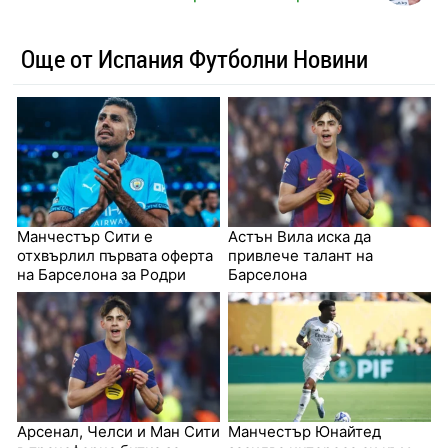
Още от Испания Футболни Новини
Манчестър Сити е
Астън Вила иска да
отхвърлил първата оферта
привлече талант на
на Барселона за Родри
Барселона
Арсенал, Челси и Ман Сити
Манчестър Юнайтед