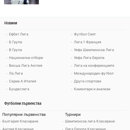
Новини
Ефбет Лига
Футбол Свят
Б Група
Лига 1 Франция
В Група
Уефа Шампионска Лига
Национални отбори
Уефа Лига Европа
Висша Лига Англия
Лига на конференциите
Ла Лига
Международен футбол
Сериа А Италия
Други спортове
Бундеслига
Коментари и анализи
Футболни първенства
Популярни първенства
Турнири
България Класиране
Шампионска лига Класиране
Англия Класиране
Лига Европа Класиране