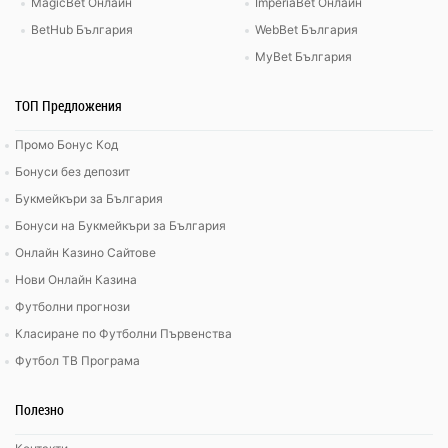
MagicBet Онлайн
ImperiaBet Онлайн
BetHub България
WebBet България
MyBet България
ТОП Предложения
Промо Бонус Код
Бонуси без депозит
Букмейкъри за България
Бонуси на Букмейкъри за България
Онлайн Казино Сайтове
Нови Онлайн Казина
Футболни прогнози
Класиране по Футболни Първенства
Футбол ТВ Програма
Полезно