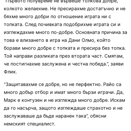
“Първото полувреме не вървеше толкова добре,
колкото желаехме. Не пресирахме достатъчно и не
бяхме много добри по отношение играта ни с
топката. След почивката подобрихме играта си и
изглеждахме много по-добре. Основната причина за
това е влизането в игра на Дани Олмо, който
борави много добре с топката и пресира без топка.
Той направи разликата през втората част. Смятам,
че постигнахме заслужена и честна победа.”, заяви
Флик.
“Защитавахме се добре, но не перфектно. Райо са
много добър отбор и имат много бързи играчи. Да,
Марк е контузен и не изглежда много добре. Искам
да го насърча, защото изглеждаше страхотно и не
заслужаваше да бъде наранен така”, обясни
немският специалист.