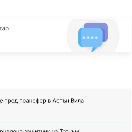
тар
е пред трансфер в Астън Вила
привлече защитник на Тотнъм