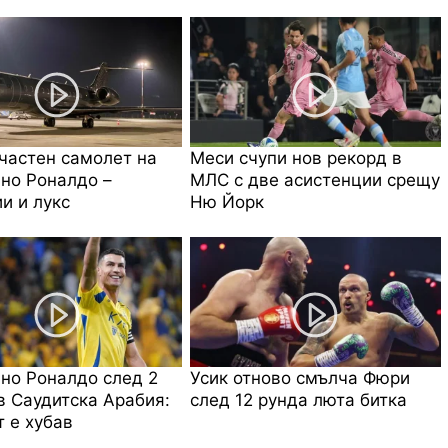
частен самолет на
Меси счупи нов рекорд в
но Роналдо –
МЛС с две асистенции срещу
и и лукс
Ню Йорк
но Роналдо след 2
Усик отново смълча Фюри
в Саудитска Арабия:
след 12 рунда люта битка
 е хубав