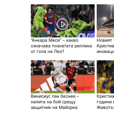
“Анкара Меси” – какво
Новият 
означава познатата реплика
Кристиа
от гола на Лео?
иноваци
Винисиус пак беснее –
Кристиа
налита на бой срещу
години 
защитник на Майорка
Животът