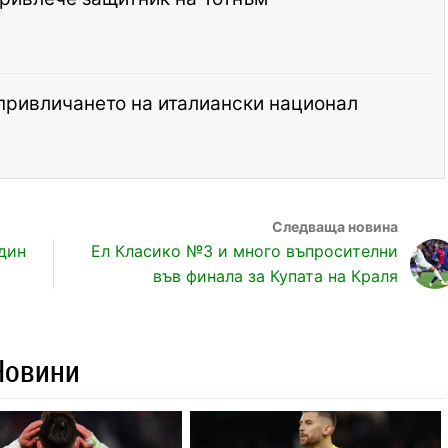
 привличането на италиански национал
дин
Ел Класико №3 и много въпросителни
във финала за Купата на Краля
Новини