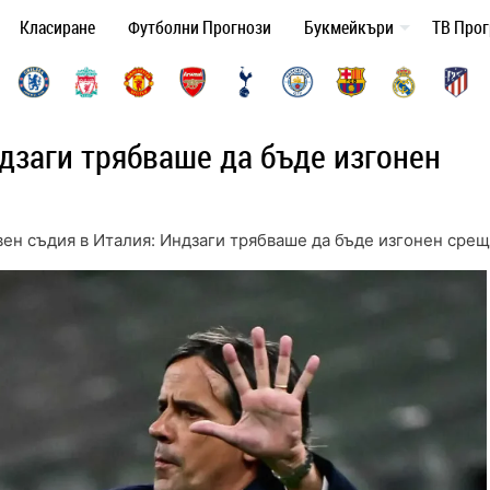
Класиране
Футболни Прогнози
Букмейкъри
ТВ Про
ндзаги трябваше да бъде изгонен
вен съдия в Италия: Индзаги трябваше да бъде изгонен сре