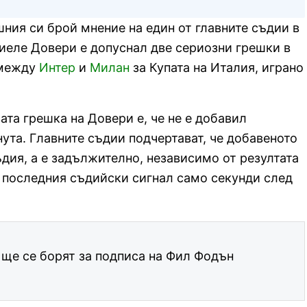
ния си брой мнение на един от главните съдии в
ниеле Довери е допуснал две сериозни грешки в
 между
Интер
и
Милан
за Купата на Италия, играно
ата грешка на Довери е, че не е добавил
ута. Главните съдии подчертават, че добавеното
ъдия, а е задължително, независимо от резултата
л последния съдийски сигнал само секунди след
ще се борят за подписа на Фил Фодън