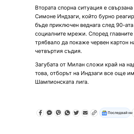
Втората спорна ситуация е свързана
Симоне Индзаги, който бурно реагир
бъде приключен веднага след 90-ата
социалните мрежи. Според главните 
трябвало да покаже червен картон на
четвъртия съдия.
Загубата от Милан сложи край на на
това, отборът на Индзаги все още им
Шампионската лига.
Последвай ни