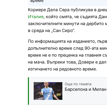
време
Кориере Дела Сера публикува в днеш
Италия
, който смята, че съдията Да
заключителните минути на дербито
в сряда на „Сан Сиро“.
По информацията на изданието, първ
допълнително време след 90-ата мин
време не е по преценка на главния с
на мача. Въпреки това, Довери е да
изтичането на редовното време.
Още по темата:
Барселона и Милан 