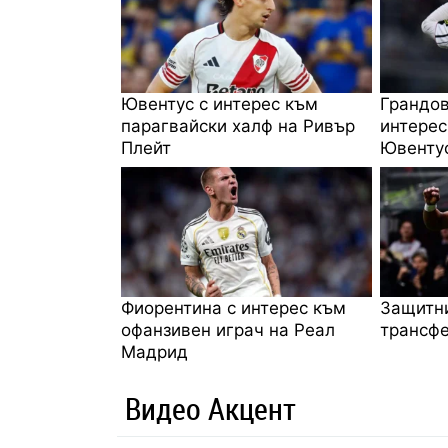
Ювентус с интерес към
Грандов
парагвайски халф на Ривър
интерес
Плейт
Ювенту
Фиорентина с интерес към
Защитни
офанзивен играч на Реал
трансфе
Мадрид
Видео Акцент