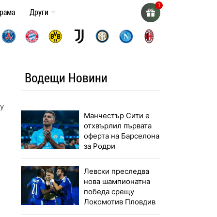
грама
Други
Водещи Новини
щу Милан
Манчестър Сити е
отхвърлил първата
оферта на Барселона
за Родри
Левски преследва
нова шампионатна
победа срещу
Локомотив Пловдив