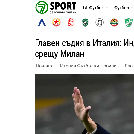
Skip
БГ Футбол
Футбол
to
content
Главен съдия в Италия: И
срещу Милан
Начало
-
Италия Футболни Новини
-
Гла