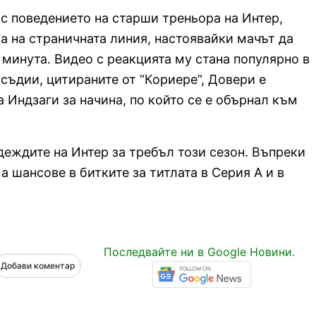
 с поведението на старши треньора на Интер,
а на страничната линия, настоявайки мачът да
 минута. Видео с реакцията му стана популярно в
съдии, цитираните от “Кориере”, Довери е
 Индзаги за начина, по който се е обърнал към
деждите на Интер за требъл този сезон. Въпреки
а шансове в битките за титлата в Серия А и в
Последвайте ни в Google Новини.
Добави коментар