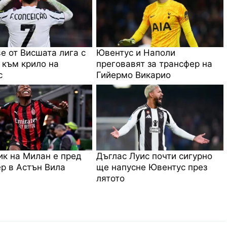
е от Висшата лига с
Ювентус и Наполи
 към крило на
преговавят за трансфер на
с
Гийермо Викарио
к на Милан е пред
Дъглас Луис почти сигурно
р в Астън Вила
ще напусне Ювентус през
лятото