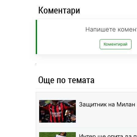
Коментари
Напишете комен
Коментирай
Още по темата
Защитник на Милан 
Интер ще опита да 