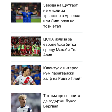
Звезда на Щутгарт
не мисли за
трансфер в Арсенал
или Ливърпул на
този етап
ЦСКА излиза за
европейска битка
срещу Макаби Тел
Авив
Ювентус с интерес
към парагвайски
халф на Ривър Плейт
Тотнъм ще се опита
да задържи Лукас
Бергвал