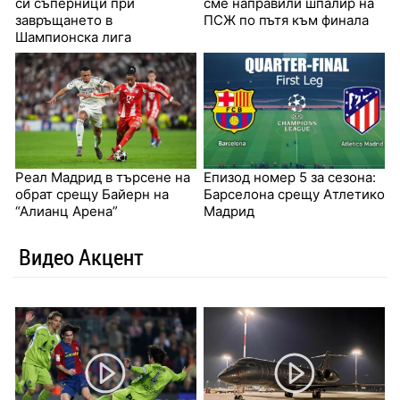
си съперници при
сме направили шпалир на
завръщането в
ПСЖ по пътя към финала
Шампионска лига
Реал Мадрид в търсене на
Епизод номер 5 за сезона:
обрат срещу Байерн на
Барселона срещу Атлетико
“Алианц Арена”
Мадрид
Видео Акцент