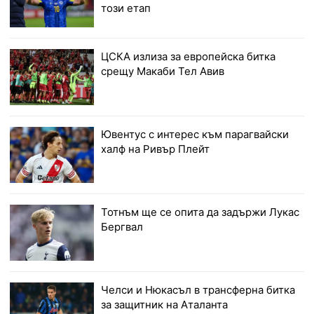
този етап
ЦСКА излиза за европейска битка
срещу Макаби Тел Авив
Ювентус с интерес към парагвайски
халф на Ривър Плейт
Тотнъм ще се опита да задържи Лукас
Бергвал
Челси и Нюкасъл в трансферна битка
за защитник на Аталанта