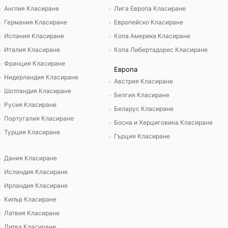
Англия Класиране
Лига Европа Класиране
Германия Класиране
Европейско Класиране
Испания Класиране
Копа Америка Класиране
Италия Класиране
Копа Либертадорес Класиране
Франция Класиране
Европа
Нидерландия Класиране
Австрия Класиране
Шотландия Класиране
Белгия Класиране
Русия Класиране
Беларус Класиране
Португалия Класиране
Босна и Херциговина Класиране
Турция Класиране
Гърция Класиране
Дания Класиране
Исландия Класиране
Ирландия Класиране
Кипър Класиране
Латвия Класиране
Литва Класиране