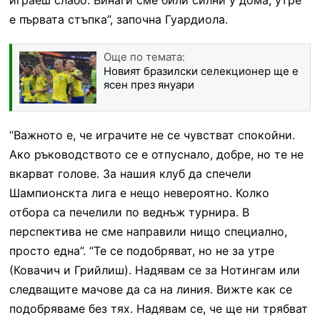
е първата стъпка”, започна Гуардиола.
Още по темата:
Новият бразилски селекционер ще е
ясен през януари
“Важното е, че играчите не се чувстват спокойни.
Ако ръководството се е отпуснало, добре, но те не
вкарват голове. За нашия клуб да спечели
Шампионскта лига е нещо невероятно. Колко
отбора са печелили по веднъж турнира. В
перспектива не сме направили нищо специално,
просто една”. “Те се подобряват, но не за утре
(Ковачич и Грийлиш). Надявам се за Нотингам или
следващите мачове да са на линия. Вижте как се
подобряваме без тях. Надявам се, че ще ни трябват