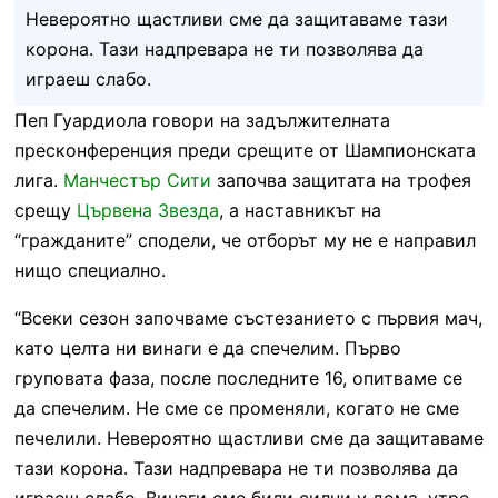
Невероятно щастливи сме да защитаваме тази
корона. Тази надпревара не ти позволява да
играеш слабо.
Пеп Гуардиола говори на задължителната
пресконференция преди срещите от Шампионската
лига.
Манчестър Сити
започва защитата на трофея
срещу
Цървена Звезда
, а наставникът на
“гражданите” сподели, че отборът му не е направил
нищо специално.
“Всеки сезон започваме състезанието с първия мач,
като целта ни винаги е да спечелим. Първо
груповата фаза, после последните 16, опитваме се
да спечелим. Не сме се променяли, когато не сме
печелили. Невероятно щастливи сме да защитаваме
тази корона. Тази надпревара не ти позволява да
играеш слабо. Винаги сме били силни у дома, утре