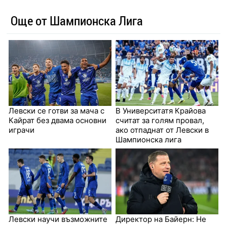
Още от Шампионска Лига
Левски се готви за мача с
В Университатя Крайова
Кайрат без двама основни
считат за голям провал,
играчи
ако отпаднат от Левски в
Шампионска лига
Левски научи възможните
Директор на Байерн: Не