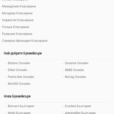
Македония Класиране
Молдова Класиране
Норвегия Класиране
Полша Класиране
Румъния Класиране
Северна Ирландия Класиране
Най-добрите Букмейкъри
Betano Онлайн
Sesame Онлайн
Efbet Онлайн
8888 Онлайн
Palms Bet Онлайн
Bet.bg Онлайн
Bet365 Онлайн
Нови Букмейкъри
Betvam България
Everbet България
Mrbit България
AdmiralBet България