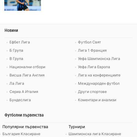
Новини
Ефбет Лига
Футбол Свят
Б Група
Лига 1 Франция
В Група
Уефа Шампионска Лига
Национални отбори
Уефа Лига Европа
Висша Лига Англия
Лига на конференциите
Ла Лига
Международен футбол
Сериа А Италия
Други спортове
Бундеслига
Коментари и анализи
Футболни първенства
Популярни първенства
Турнири
България Класиране
Шампионска лига Класиране