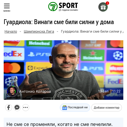
Skip
to
меню
content
Гуардиола: Винаги сме били силни у дома
Начало
-
Шампионска Лига
-
Гуардиола: Винаги сме били силни у д
Антонио Коларов
19 сеп. | 11:22
Последвай ни
Добави коментар
Не сме се променяли, когато не сме печелили.