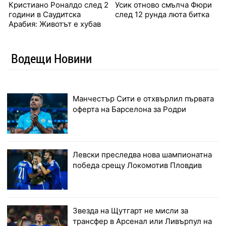
Кристиано Роналдо след 2
Усик отново смълча Фюри
години в Саудитска
след 12 рунда люта битка
Арабия: Животът е хубав
Водещи Новини
Манчестър Сити е отхвърлил първата
оферта на Барселона за Родри
Левски преследва нова шампионатна
победа срещу Локомотив Пловдив
Звезда на Щутгарт не мисли за
трансфер в Арсенал или Ливърпул на