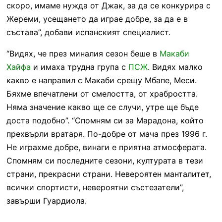
скоро, имаме нужда от Джак, за да се конкурира с
Жереми, усещането да играе добре, за да е в
състава”, добави испанският специалист.
“Видях, че през миналия сезон беше в
Макаби
Хайфа
и имаха трудна група с
ПСЖ
. Видях малко
какво е направил с Макаби срещу Мбапе, Меси.
Бяхме впечатлени от смелостта, от храбростта.
Няма значение какво ще се случи, утре ще бъде
доста подобно”. “Спомням си за Марадона, който
прехвърли вратаря. По-добре от мача през 1996 г.
Не играхме добре, винаги е приятна атмосферата.
Спомням си последните сезони, културата в тези
страни, прекрасни страни. Невероятен манталитет,
всички спортисти, невероятни състезатели”,
завърши Гуардиола.