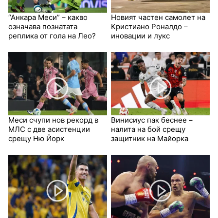
“Анкара Меси” – какво
Новият частен самолет на
означава познатата
Кристиано Роналдо –
реплика от гола на Лео?
иновации и лукс
Меси счупи нов рекорд в
Винисиус пак беснее –
МЛС с две асистенции
налита на бой срещу
срещу Ню Йорк
защитник на Майорка