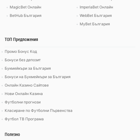
MagicBet Онлайн
ImperiaBet Онлайн
BetHub България
WebBet България
MyBet България
ТОП Предложения
Промо Бонус Код
Бонуси без депозит
Букмейкъри за България
Бонуси на Букмейкъри за България
Онлайн Казино Сайтове
Нови Онлайн Казина
Футболни прогнози
Класиране по Футболни Първенства
Футбол ТВ Програма
Полезно